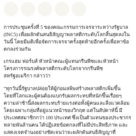
แชร์ Whatsapp
แชร์ Facebook
แชร์ Twitter
แชร์ Email
Share on Bluesky
การประชุมครั้งที่ 5 ของคณะกรรมการเจรจาระหว่างรัฐบาล
(INC5) เพื่อผลักดันสนธิสัญญาพลาสติกระดับโลกสิ้นสุดลงใน
วันนี้ โดยมีมติเพื่อจัดการเจรจาครั้งสุดท้ายอีกครั้งเพื่อหาข้อ
ตกลงร่วมกัน
เกรแฮม ฟอร์บส์ หัวหน้าคณะผู้แทนกรีนพีซและหัวหน้า
โครงการรณรงค์พลาสติกระดับโลกจากกรีนพีซ
สหรัฐอเมริกา กล่าวว่า
“ทุกวันนี้รัฐบาลปล่อยให้ผู้ก่อมลพิษสร้างพลาสติกเพิ่มขึ้น
โดยที่โลกและผู้คนต้องแบกรับผลกระทบที่หนักขึ้นเรื่อยๆ
ความล่าช้านี้ส่งผลกระทบร้ายแรงต่อทั้งผู้คนและสิ่งแวดล้อม
โดยเฉพาะกลุ่มที่อยู่แนวหน้าของวิกฤต แต่ในสัปดาห์นี้ มี
ประเทศสมาชิกกว่า 100 ประเทศ ซึ่งเป็นตัวแทนของประชากร
หลายพันล้านคน ได้ปฏิเสธข้อตกลงที่ไม่มีประสิทธิภาพ และ
แสดงเจตจำนงอย่างชัดเจนว่าจะผลักดันสนธิสัญญาที่