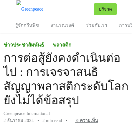
To
บริจาค
เมนู
รู้จักกรีนพีซ
งานรณรงค์
ร่วมกับเรา
การบร
ข่าวประชาสัมพันธ์
พลาสติก
การต่อสู้ยังคงดำเนินต่อ
ไป : การเจรจาสนธิ
สัญญาพลาสติกระดับโลก
ยังไม่ได้ข้อสรุป
Greenpeace International
2 ธันวาคม 2024
•
2 min read
•
0
ความเห็น