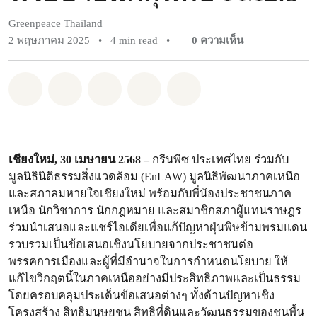
Greenpeace Thailand
2 พฤษภาคม 2025
•
4 min read
•
0
ความเห็น
แชร์ Whatsapp
แชร์ Facebook
แชร์ Twitter
แชร์ Email
Share on Bluesky
เชียงใหม่, 30 เมษายน 2568 –
กรีนพีซ ประเทศไทย ร่วมกับ
มูลนิธินิติธรรมสิ่งแวดล้อม (EnLAW) มูลนิธิพัฒนาภาคเหนือ
และสภาลมหายใจเชียงใหม่ พร้อมกับพี่น้องประชาชนภาค
เหนือ นักวิชาการ นักกฎหมาย และสมาชิกสภาผู้แทนราษฎร
ร่วมนำเสนอและแชร์ไอเดียเพื่อแก้ปัญหาฝุ่นพิษข้ามพรมแดน
รวบรวมเป็นข้อเสนอเชิงนโยบายจากประชาชนต่อ
พรรคการเมืองและผู้ที่มีอำนาจในการกำหนดนโยบาย ให้
แก้ไขวิกฤตนี้ในภาคเหนืออย่างมีประสิทธิภาพและเป็นธรรม
โดยครอบคลุมประเด็นข้อเสนอต่างๆ ทั้งด้านปัญหาเชิง
โครงสร้าง สิทธิมนุษยชน สิทธิที่ดินและวัฒนธรรมของชนพื้น