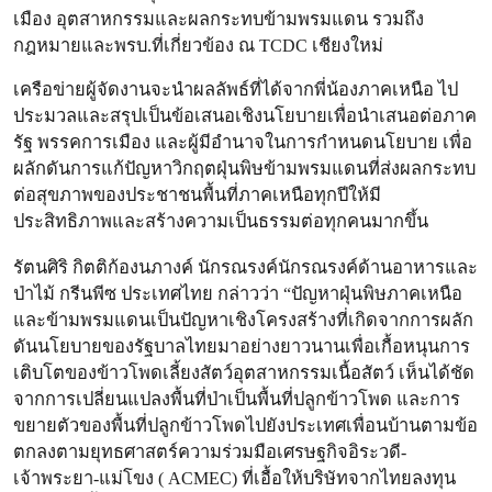
เมือง อุตสาหกรรมและผลกระทบข้ามพรมแดน รวมถึง
กฎหมายและพรบ.ที่เกี่ยวข้อง ณ TCDC เชียงใหม่
เครือข่ายผู้จัดงานจะนำผลลัพธ์ที่ได้จากพี่น้องภาคเหนือ ไป
ประมวลและสรุปเป็นข้อเสนอเชิงนโยบายเพื่อนำเสนอต่อภาค
รัฐ พรรคการเมือง และผู้มีอำนาจในการกำหนดนโยบาย เพื่อ
ผลักดันการแก้ปัญหาวิกฤตฝุ่นพิษข้ามพรมแดนที่ส่งผลกระทบ
ต่อสุขภาพของประชาชนพื้นที่ภาคเหนือทุกปีให้มี
ประสิทธิภาพและสร้างความเป็นธรรมต่อทุกคนมากขึ้น
รัตนศิริ กิตติก้องนภางค์ นักรณรงค์นักรณรงค์ด้านอาหารและ
ป่าไม้ กรีนพีซ ประเทศไทย กล่าวว่า “ปัญหาฝุ่นพิษภาคเหนือ
และข้ามพรมแดนเป็นปัญหาเชิงโครงสร้างที่เกิดจากการผลัก
ดันนโยบายของรัฐบาลไทยมาอย่างยาวนานเพื่อเกื้อหนุนการ
เติบโตของข้าวโพดเลี้ยงสัตว์อุตสาหกรรมเนื้อสัตว์ เห็นได้ชัด
จากการเปลี่ยนแปลงพื้นที่ป่าเป็นพื้นที่ปลูกข้าวโพด และการ
ขยายตัวของพื้นที่ปลูกข้าวโพดไปยังประเทศเพื่อนบ้านตามข้อ
ตกลงตามยุทธศาสตร์ความร่วมมือเศรษฐกิจอิระวดี-
เจ้าพระยา-แม่โขง ( ACMEC) ที่เอื้อให้บริษัทจากไทยลงทุน