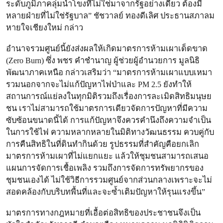
ระดับภูมิภาคลุ่มน้ำโขงที่ไม่ใช่มาจากรัฐอย่างเดียว ต้องมี
หลายฝ่ายที่ไม่ใช่รัฐบาล” ชัชวาลย์ ทองดีเลิศ ประธานสภาลม
หายใจเชียงใหม่ กล่าว
อำนาจรวมศูนย์นี้ยังส่งผลให้เกิดมาตรการห้ามเผาเด็ดขาด
(Zero Burn) ซึ่ง พชร คำชำนาญ ผู้ช่วยผู้อำนวยการ มูลนิธิ
พัฒนาภาคเหนือ กล่าวเสริมว่า “มาตรการห้ามเผาแบบเหมา
รวมนอกจากจะไม่แก้ปัญหาไฟป่าและ PM 2.5 ยังทำให้
สถานการณ์แย่ลงในทุกมิติรวมถึงเรื่องการละเมิดสิทธิมนุษย
ชน เราไม่สามารถใช้มาตรการเดียวจัดการปัญหาที่มีความ
ซับซ้อนขนาดนี้ได้ การแก้ปัญหาจึงควรคำนึงถึงความจำเป็น
ในการใช้ไฟ ความหลากหลายในมิติทางวัฒนธรรม ควบคู่กับ
การคืนสิทธิในที่ดินทำกินด้วย รูปธรรมที่สำคัญคือยกเลิก
มาตรการห้ามเผาที่ไม่แยกแยะ แล้วให้ชุมชนสามารถเสนอ
แผนการจัดการเชื้อเพลิง รวมถึงการจัดการทรัพยากรของ
ชุมชนเองได้ ไม่ใช้วิธีการรวมศูนย์จากส่วนกลางเพราะจะไม่
สอดคล้องกับบริบทพื้นที่และจะซ้ำเติมปัญหาให้รุนแรงขึ้น”
มาตรการทางกฎหมายที่เอื้อต่อสิทธิของประชาชนจึงเป็น