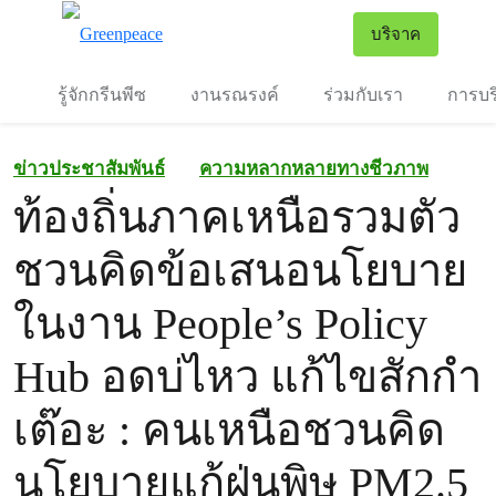
To
บริจาค
เมนู
รู้จักกรีนพีซ
งานรณรงค์
ร่วมกับเรา
การบร
ข่าวประชาสัมพันธ์
ความหลากหลายทางชีวภาพ
ท้องถิ่นภาคเหนือรวมตัว
ชวนคิดข้อเสนอนโยบาย
ในงาน People’s Policy
Hub อดบ่ไหว แก้ไขสักกำ
เต๊อะ : คนเหนือชวนคิด
นโยบายแก้ฝุ่นพิษ PM2.5