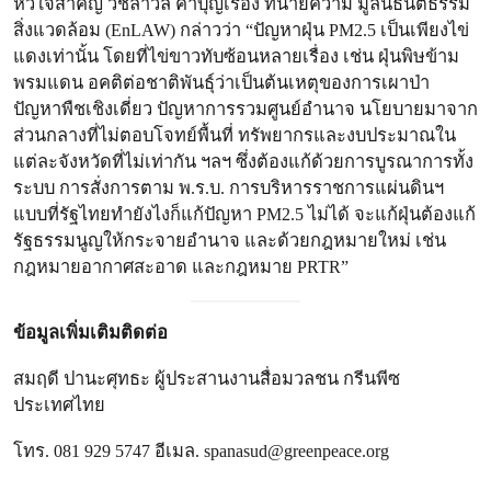
หัวใจสำคัญ วัชลาวลี คำบุญเรือง ทนายความ มูลนิธินิติธรรม
สิ่งแวดล้อม (EnLAW) กล่าวว่า “ปัญหาฝุ่น PM2.5 เป็นเพียงไข่
แดงเท่านั้น โดยที่ไข่ขาวทับซ้อนหลายเรื่อง เช่น ฝุ่นพิษข้าม
พรมแดน อคติต่อชาติพันธุ์ว่าเป็นต้นเหตุของการเผาป่า
ปัญหาพืชเชิงเดี่ยว ปัญหาการรวมศูนย์อำนาจ นโยบายมาจาก
ส่วนกลางที่ไม่ตอบโจทย์พื้นที่ ทรัพยากรและงบประมาณใน
แต่ละจังหวัดที่ไม่เท่ากัน ฯลฯ ซึ่งต้องแก้ด้วยการบูรณาการทั้ง
ระบบ การสั่งการตาม พ.ร.บ. การบริหารราชการแผ่นดินฯ
แบบที่รัฐไทยทำยังไงก็แก้ปัญหา PM2.5 ไม่ได้ จะแก้ฝุ่นต้องแก้
รัฐธรรมนูญให้กระจายอำนาจ และด้วยกฎหมายใหม่ เช่น
กฎหมายอากาศสะอาด และกฎหมาย PRTR”
ข้อมูลเพิ่มเติมติดต่อ
สมฤดี ปานะศุทธะ ผู้ประสานงานสื่อมวลชน กรีนพีซ
ประเทศไทย
โทร. 081 929 5747 อีเมล.
spanasud@greenpeace.org