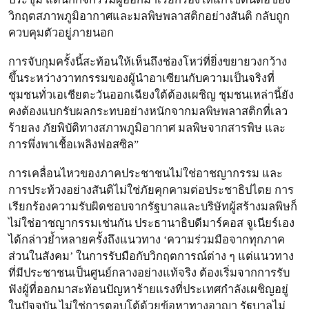
วิกฤตสภาพภูมิอากาศและมลพิษพลาสติกอย่างสันติ กลับถูก
ควบคุมตัวอยู่ภายนอก
การจับกุมครั้งนี้สะท้อนให้เห็นถึงช่องโหว่ที่ยิ่งขยายวงกว้าง
ขึ้นระหว่างวาทกรรมของผู้นำอาเซียนกับความเป็นจริงที่
ชุมชนทั่วเอเชียตะวันออกเฉียงใต้ต้องเผชิญ ชุมชนเหล่านี้ยัง
คงต้องแบกรับผลกระทบอย่างหนักจากมลพิษพลาสติกที่เลว
ร้ายลง ภัยพิบัติทางสภาพภูมิอากาศ มลพิษจากสารพิษ และ
การพึ่งพาเชื้อเพลิงฟอสซิล”
การเคลื่อนไหวของภาคประชาชนไม่ใช่อาชญากรรม และ
การประท้วงอย่างสันติไม่ใช่ภัยคุกคามต่อประชาธิปไตย การ
เรียกร้องความรับผิดชอบจากรัฐบาลและบริษัทผู้สร้างมลพิษก็
ไม่ใช่อาชญากรรมเช่นกัน ประธานาธิบดีมาร์คอส จูเนียร์เอง
ได้กล่าวย้ำหลายครั้งถึงแนวทาง ‘ความร่วมมือจากทุกภาค
ส่วนในสังคม’ ในการรับมือกับวิกฤตการณ์ต่าง ๆ แต่แนวทาง
ที่มีประชาชนเป็นศูนย์กลางอย่างแท้จริง ต้องเริ่มจากการรับ
ฟังผู้ที่ออกมาสะท้อนปัญหาร้ายแรงที่ประเทศกำลังเผชิญอยู่
ในปัจจุบัน ไม่ใช่การตอบโต้ด้วยข้อหาทางอาญา รัฐบาลไม่