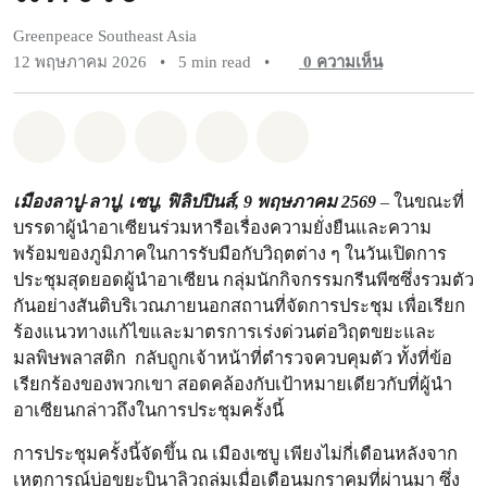
Greenpeace Southeast Asia
12 พฤษภาคม 2026
•
5 min read
•
0
ความเห็น
แชร์ Whatsapp
แชร์ Facebook
แชร์ Twitter
แชร์ Email
Share on Bluesky
เมืองลาปู-ลาปู, เซบู, ฟิลิปปินส์, 9 พฤษภาคม 2569
– ในขณะที่
บรรดาผู้นำอาเซียนร่วมหารือเรื่องความยั่งยืนและความ
พร้อมของภูมิภาคในการรับมือกับวิฤตต่าง ๆ ในวันเปิดการ
ประชุมสุดยอดผู้นำอาเซียน กลุ่มนักกิจกรรมกรีนพีซซึ่งรวมตัว
กันอย่างสันติบริเวณภายนอกสถานที่จัดการประชุม เพื่อเรียก
ร้องแนวทางแก้ไขและมาตรการเร่งด่วนต่อวิฤตขยะและ
มลพิษพลาสติก กลับถูกเจ้าหน้าที่ตำรวจควบคุมตัว ทั้งที่ข้อ
เรียกร้องของพวกเขา สอดคล้องกับเป้าหมายเดียวกับที่ผู้นำ
อาเซียนกล่าวถึงในการประชุมครั้งนี้
การประชุมครั้งนี้จัดขึ้น ณ เมืองเซบู เพียงไม่กี่เดือนหลังจาก
เหตุการณ์บ่อขยะบินาลิวถล่มเมื่อเดือนมกราคมที่ผ่านมา ซึ่ง