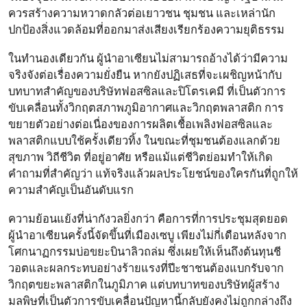
ควรสร้างความหวาดกลัวต่อเยาวชน ชุมชน และเหล่านัก
ปกป้องสิ่งแวดล้อมที่ออกมาส่งเสียงเรียกร้องความยุติธรรม
ในทำนองเดียวกัน ผู้นำอาเซียนไม่สามารถอ้างได้ว่ามีความ
จริงจังต่อเรื่องความยั่งยืน หากยังปฏิเสธที่จะเผชิญหน้ากับ
บทบาทสำคัญของบริษัทฟอสซิลและปิโตรเคมี ที่เป็นตัวการ
ขับเคลื่อนทั้งวิกฤตสภาพภูมิอากาศและวิกฤตพลาสติก การ
ขยายตัวอย่างต่อเนื่องของการผลิตเชื้อเพลิงฟอสซิลและ
พลาสติกแบบใช้ครั้งเดียวทิ้ง ในขณะที่ชุมชนต้องแลกด้วย
สุขภาพ วิถีชีวิต ที่อยู่อาศัย หรือแม้แต่ชีวิตย่อมทำให้เกิด
คำถามที่สำคัญว่า แท้จริงแล้วผลประโยชน์ของใครกันที่ถูกให้
ความสำคัญเป็นอันดับแรก
ความย้อนแย้งที่น่ากังวลยิ่งกว่า คือการที่การประชุมสุดยอด
ผู้นำอาเซียนครั้งนี้จัดขึ้นที่เมืองเซบู เพียงไม่กี่เดือนหลังจาก
โศกนาฏกรรมบ่อขยะบินาลิวถล่ม ซึ่งเผยให้เห็นถึงต้นทุนชี
วอตและผลกระทบอย่างร้ายแรงที่ปีะชาชนต้องแบกรับจาก
วิกฤตขยะพลาสติกในภูมิภาค แต่บทบาทของบริษัทผู้สร้าง
มลพิษที่เป็นตัวการขับเคลื่อนปัญหานี้กลับยังคงไม่ถูกกล่างถึง