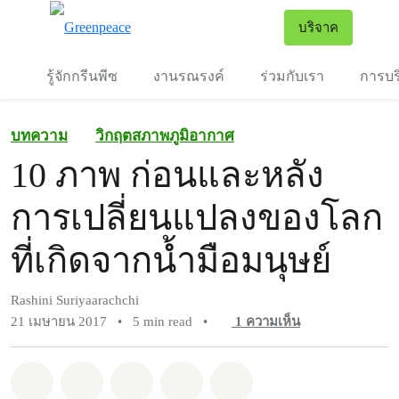
To
บริจาค
เมนู
รู้จักกรีนพีซ
งานรณรงค์
ร่วมกับเรา
การบร
บทความ
วิกฤตสภาพภูมิอากาศ
10 ภาพ ก่อนและหลัง
การเปลี่ยนแปลงของโลก
ที่เกิดจากน้ำมือมนุษย์
Rashini Suriyaarachchi
21 เมษายน 2017
•
5 min read
•
1
ความเห็น
แชร์ Whatsapp
แชร์ Facebook
แชร์ Twitter
แชร์ Email
Share on Bluesky