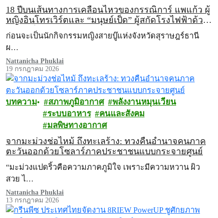
18 ปีบนเส้นทางการเคลื่อนไหวของกรรณิการ์ แพแก้ว ผู้
หญิงอินโทรเวิร์ตและ “มนุษย์เป็ด” ผู้สกัดโรงไฟฟ้าด้วย
วิธีต่อสู้ในแบบของตัวเอง
ก่อนจะเป็นนักกิจกรรมหญิงสายบู๊แห่งจังหวัดสุราษฎร์ธานี
ผ…
Nattanicha Phuklai
19 กรกฎาคม 2026
บทความ
สภาพภูมิอากาศ
พลังงานหมุนเวียน
ระบบอาหาร
คนและสังคม
มลพิษทางอากาศ
จากมะม่วงช่อไหม้ ถึงทะเลร้าง: ทวงคืนอำนาจคนภาค
ตะวันออกด้วยโซลาร์ภาคประชาชนแบบกระจายศูนย์
“มะม่วงแปดริ้วคือความภาคภูมิใจ เพราะมีความหวาน ผิว
สวย ไ…
Nattanicha Phuklai
13 กรกฎาคม 2026