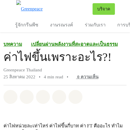
To
บริจาค
เมนู
รู้จักกรีนพีซ
งานรณรงค์
ร่วมกับเรา
การบร
บทความ
เปลี่ยนผ่านพลังงานที่สะอาดและเป็นธรรม
ค่าไฟขึ้นเพราะอะไร?!
Greenpeace Thailand
25 สิงหาคม 2022
•
4 min read
•
0
ความเห็น
แชร์ Whatsapp
แชร์ Facebook
แชร์ Twitter
แชร์ Email
Share on Bluesky
ค่าไฟหน่วยละเท่าไหร่ ค่าไฟขึ้นกี่บาท ค่า FT คืออะไร ทำไม