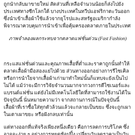
ถูกนำกลับมาขายใหม่ สัดส่วนที่เหลือจำนวนน้อยก็ส่งไปยัง
ประเทศทางซีกโลกใต้ บางประเทศในทวีปแอฟริกาตะวันออก
ซึ่งนำเข้าเสื้อผ้าใช้แล้วจากยุโรปและสหรัฐอเมริกากำลัง
พิจารณาควบคุมการนำเข้าเพื่อคุ้มครองตลาดภายในประเทศ
ภาพจำลองผลกระทบจากตลาดแฟชั่นด่วน (Fast Fashion)
กระแสแฟชั่นด่วนและคุณภาพเสื้อที่ต่ำและราคาถูกนั้นทำให้
ตลาดเสื้อผ้ามือสองแย่ไปด้วย ส่วนทางออกอย่างการรีไซเคิล
หรือการนำใยจากเสื้อผ้าเก่ามาทำใหม่นั้นก็แทบจะยังเป็นไป
ไม่ได้ แม้ว่าจะมีการวิจัยจำนวนมากจากวงการดีไซเนอร์และ
แบรนด์แฟชั่น แต่ยังไม่มีเทคโนโลยีใดที่สามารถใช้งานได้ใน
ปัจจุบันนี้ นั่นหมายความว่า จากสถานการณ์ในปัจจุบันนี้
เสื้อผ้าที่เราซื้อใส่ทุกตัวล้วนแล้วจะกลายเป็นขยะ ซึ่งจะถูกเผา
ในเตาเผาขยะ หรือฝังกลบเท่านั้น
แต่ทางออกที่แท้จริงเพียงหนึ่งเดียว คือการลดการบริโภค ซึ่ง
อาจจะง่าย ๆ อย่างการหยุดช้อปปิ้ง เปลี่ยนวันลดราคาเป็นวัน