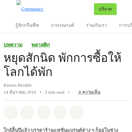
To
บริจาค
เมนู
รู้จักกรีนพีซ
งานรณรงค์
ร่วมกับเรา
การบร
บทความ
พลาสติก
หยุดสักนิด พักการซื้อให้
โลกได้พัก
Kirsten Brodde
14 ธันวาคม 2016
•
3 min read
•
0
ความเห็น
แชร์ Whatsapp
แชร์ Facebook
แชร์ Twitter
แชร์ Email
Share on Bluesky
ใกล้สิ้นปีแล้ว บรรดาร้านแฟชั่นแบรนด์ต่าง ๆ ก็อยู่ในช่วง