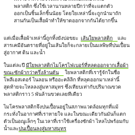
พลาสติก ซึ่งใช้เวลานานหลายปีกว่าที่จะแตกตัว
ออกเป็นชิ้นเล็กชิ้นน้อย โดยใยเหล่านี้จะถูกนำมาถัก
สานกันเป็นเสื้อผ้าทำให้ขาดออกจากกันได้ยากขึ้น
แต่เมื่อเสื้อผ้าเหล่านี้ถูกทิ้งยังบ่อขยะ
เส้นใยพลาสติก
และ
สารเคมีอันตรายที่อยู่ในเส้นใยก็จะกลายเป็นมลพิษที่ปนเปื้อน
สู่อากาศ ดิน และน้ำ
ในแต่ละปี
มีใยพลาสติกไมโครไฟเบอร์ที่หลุดออกจากเสื้อผ้า
ขณะซักผ้ากว่าครึ่งล้านตัน
ใยพลาสติกที่เรารู้จักในชื่อ
โพลีเอสเตอร์ ไนลอน หรืออะคลิลิก ที่หลุดออกมาเหล่านี้
สุดท้ายจะไหลลงสู่มหาสมุทร ซึ่งเทียบเท่ากับปริมาณขวด
พลาสติกราว 5 พันล้านขวดเลยทีเดียว
ไมโครพลาสติกจึงปนเปื้อนอยู่ในสภาพแวดล้อมทุกที่แม้
กระทั่งในอากาศที่เราหายใจ และในขณะเดียวกันมันก็แตก
ตัวเป็นอณูเล็กๆ ในเวลาที่เราใช้เครื่องซักผ้า ไหลไปพร้อมกับ
น้ำและ
ปนเปื้อนลงสู่มหาสมุทร