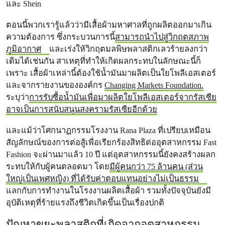
และ Shein
ตอนนี้พวกเรารู้แล้วว่ามีเสื้อผ้ามหาศาลที่ถูกผลิตออกมาเกิน
ความต้องการ ซึ่งกระบวนการนี้
สามารถนำไปสู่วิกฤตสภาพ
ภูมิอากาศ
และเร่งให้วิกฤตมลพิษพลาสติกเลวร้ายลงกว่า
เดิมได้เช่นกัน สาเหตุที่ทำให้เกิดผลกระทบในลักษณะนี้ก็
เพราะ เสื้อผ้าเหล่านี้ต้องใช้น้ำมันมาผลิตเป็นใยโพลีเอสเตอร์
และจากรายงานขององค์กร
Changing Markets Foundation.
ระบุว่า
การรับซื้อน้ำมันเพื่อมาผลิตใยโพลีเอสเตอร์จากรัสเซีย
อาจเป็นการสนับสนุนสงครามรัสเซียอีกด้วย
และแม้ว่าโศกนาฏกรรมโรงงาน Rana Plaza ที่เปรียบเหมือน
สัญลักษณ์ของการต่อสู้เพื่อเรียกร้องสิทธิต่ออุตสาหกรรม Fast
Fashion จะผ่านมาแล้ว 10 ปี แต่อุตสาหกรรมนี้ยังคงสร้างผลก
ระทบให้กับผู้คนตลอดมา โดย
มีผู้คนกว่า 75 ล้านคน (ส่วน
ใหญ่เป็นเพศหญิง) ที่ได้รับค่าตอบแทนอย่างไม่เป็นธรรม
แลกกับการทำงานในโรงงานผลิตเสื้อผ้า รวมทั้งปัจจุบันยังมี
อุบัติเหตุที่ร้ายแรงถึงชีวิตเกิดขึ้นเป็นเรื่องปกติ
ปัญหาขยะพลาสติกที่เกิดจากอุตสาหกรรม