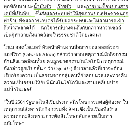
ทุกข์กับหายนะ
น้ำมันรั่ว
ก๊าซรั่ว
และ
การปนเปื้อนของสาร
เคมีที่เป็นพิษ
ซึ่งส่ง
ผลกระทบทำให้สุขภาพของประชาชนถูก
ทำร้าย พืชผลการเกษตรได้รับผลกระทบและไม่สามารถเข้า
ถึงน้ำสะอาดได้
นักวิจารณ์บางคนถึงกับกล่าวหาว่าเชลล์
เป็นผู้ทำลายสิ่งแวดล้อมในธรรมชาติโดยเจตนา
โกเม ออดโฮเมอร์ หัวหน้าด้านงานสื่อสารของ ออยล์วอช
แอฟริกา (Oilwatch Africa) กล่าวว่า จากเหตุการณ์นักกิจกรรม
ด้านสิ่งแวดล้อมทั้ง 9 คนถูกฆาตกรรมในโอโกนี (เหตุการณ์
ดังกล่าวถูกเรียกสั้น ๆ ว่า Ogoni 9 ) ถึงเวลาแล้วที่เราจะต้อง
เรียกร้องความเป็นธรรมจากกลุ่มคนที่ยังลอยนวลและทวงคืน
ความเป็นธรรมให้กับพี่น้องในโอโกนีและสามเหลี่ยมปาก
แม่น้ำไนเจอร์
“ในปี 2564 รัฐบาลไนจีเรียประกาศนิรโทษกรรมต่อผู้ต้องหาใน
เหตุการณ์สังหารนักกิจกรรมทั้ง 9 คน ซึ่งเป็นเรื่องที่สร้าง
ความตกตะลึงเพราะการตัดสินโทษกลับกลายเป็นการ
อภัยโทษ”