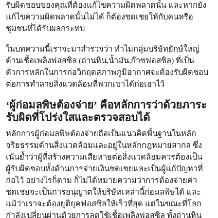
รับผิดชอบของคุณที่ต้องแก้ไขความผิดพลาดนั้น และหากยัง
แก้ไขความผิดพลาดนั้นไม่ได้ ก็ต้องชดเชยให้กับคนหรือ
ชุมชนที่ได้รับผลกระทบ
ในบทความนี้เราจะมาสำรวจว่า ทำไมกลุ่มบริษัทยักษ์ใหญ่
ด้านเชื้อเพลิงฟอสซิล (ถ่านหิน,น้ำมัน,ก๊าซฟอสซิล) ที่เป็น
ตัวการหลักในการก่อวิกฤตสภาพภูมิอากาศจะต้องรับผิดชอบ
ต่อการทำลายสิ่งแวดล้อมที่พวกเขาได้ก่อเอาไว้
‘ผู้ก่อมลพิษต้องจ่าย’ คือหลักการว่าด้วยภาระ
รับผิดที่โปร่งใสและตรวจสอบได้
หลักการผู้ก่อมลพิษต้องจ่ายถือเป็นแนวคิดพื้นฐานในหลัก
จริยธรรมด้านสิ่งแวดล้อมและอยู่ในหลักกฎหมายสากล ซึ่ง
เน้นย้ำว่าผู้ที่สร้างความเสียหายต่อสิ่งแวดล้อมควรต้องเป็น
ผู้รับผิดชอบทั้งด้านการจ่ายเงินชดเชยและเป็นผู้แก้ปัญหาที่
ก่อไว้ อย่างไรก็ตาม ก็ไม่ได้หมายความว่าการต้องจ่ายค่า
ชดเชยจะเป็นการอนุญาตให้บริษัทเหล่านี้ก่อมลพิษได้ และ
แม้ว่าเราจะต้องยุติยุคฟอสซิลให้เร็วที่สุด แต่ในขณะที่โลก
กำลังเปลี่ยนผ่านด้วยการลดใช้เชื้อเพลิงฟอสซิล ทั้งถ่านหิน