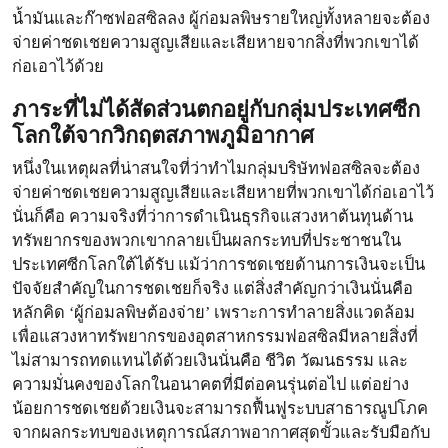
น้ำมันและก๊าซฟอสซิลลง ผู้ก่อมลพิษรายใหญ่ทั้งหลายจะต้อง
จ่ายค่าชดเชยความสูญเสียและเสียหายจากสิ่งที่พวกเขาได้
ก่อเอาไว้ด้วย
ภาระที่ไม่ได้สัดส่วนตกอยู่กับกลุ่มประเทศซีก
โลกใต้จากวิกฤตสภาพภูมิอากาศ
หนึ่งในเหตุผลที่น่าสนใจที่ว่าทำไมกลุ่มบริษัทฟอสซิลจะต้อง
จ่ายค่าชดเชยความสูญเสียและเสียหายที่พวกเขาได้ก่อเอาไว้
นั่นก็คือ ความจริงที่ว่าการดำเนินธุรกิจแสวงหาต้นทุนด้าน
ทรัพยากรของพวกเขากลายเป็นผลกระทบที่ประชาชนใน
ประเทศซีกโลกใต้ได้รับ แม้ว่าการชดเชยด้านการเงินจะเป็น
ปัจจัยสำคัญในการชดเชยก็จริง แต่สิ่งสำคัญกว่าเงินนั่นคือ
หลักคิด ‘ผู้ก่อมลพิษต้องจ่าย’ เพราะการทำลายสิ่งแวดล้อม
เพื่อแสวงหาทรัพยากรของอุตสาหกรรมฟอสซิลมีหลายสิ่งที่
ไม่สามารถทดแทนได้ด้วยเงินนั่นคือ ชีวิต วัฒนธรรม และ
ความมั่นคงของโลกในอนาคตที่มีต่อคนรุ่นต่อไป แต่อย่าง
น้อยการชดเชยด้วยเงินจะสามารถฟื้นฟูระบบสาธารณูปโภค
จากผลกระทบของเหตุการณ์สภาพอากาศสุดขั้วและรับมือกับ