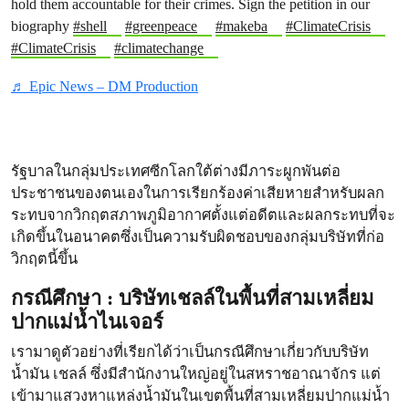
hold them accountable for their crimes. Sign the petition in our
biography
#shell
#greenpeace
#makeba
#ClimateCrisis
#ClimateCrisis
#climatechange
♬ Epic News – DM Production
รัฐบาลในกลุ่มประเทศซีกโลกใต้ต่างมีภาระผูกพันต่อ
ประชาชนของตนเองในการเรียกร้องค่าเสียหายสำหรับผลก
ระทบจากวิกฤตสภาพภูมิอากาศตั้งแต่อดีตและผลกระทบที่จะ
เกิดขึ้นในอนาคตซึ่งเป็นความรับผิดชอบของกลุ่มบริษัทที่ก่อ
วิกฤตนี้ขึ้น
กรณีศึกษา : บริษัทเชลล์ในพื้นที่สามเหลี่ยม
ปากแม่น้ำไนเจอร์
เรามาดูตัวอย่างที่เรียกได้ว่าเป็นกรณีศึกษาเกี่ยวกับบริษัท
น้ำมัน เชลล์ ซึ่งมีสำนักงานใหญ่อยู่ในสหราชอาณาจักร แต่
เข้ามาแสวงหาแหล่งน้ำมันในเขตพื้นที่สามเหลี่ยมปากแม่น้ำ