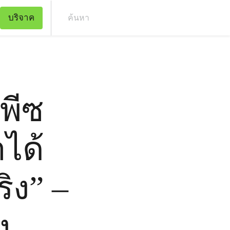
บริจาค
ค้น
นพีซ
ำได้
ิง” –
ง