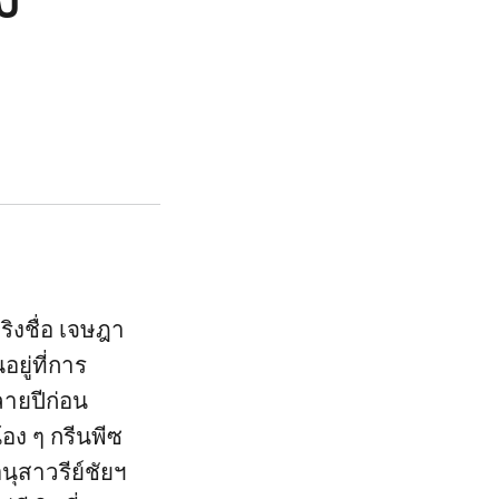
จริงชื่อ เจษฎา
ยู่ที่การ
ายปีก่อน
อง ๆ กรีนพีซ
นุสาวรีย์ชัยฯ