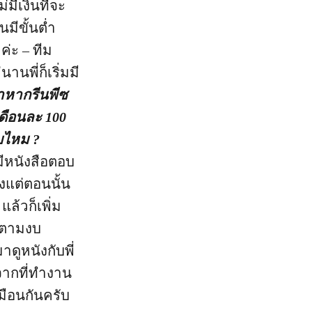
ม่มีเงินที่จะ
มีขั้นต่ำ
ค่ะ – ทีม
านพี่ก็เริ่มมี
หากรีนพีซ
เดือนละ 100
ับไหม ?
มีหนังสือตอบ
ั้งแต่ตอนนั้น
แล้วก็เพิ่ม
อนตามงบ
มาดูหนังกับพี่
ณจากที่ทำงาน
มือนกันครับ