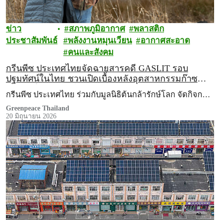
ข่าว
สภาพภูมิอากาศ
พลาสติก
ประชาสัมพันธ์
พลังงานหมุนเวียน
อากาศสะอาด
คนและสังคม
กรีนพีซ ประเทศไทยจัดฉายสารคดี GASLIT รอบ
ปฐมทัศน์ในไทย ชวนเปิดเบื้องหลังอุตสาหกรรมก๊าซ
ฟอสซิลในสหัรฐฯ ไปกับ ‘เจน ฟอนดา’
กรีนพีซ ประเทศไทย ร่วมกับมูลนิธิต้นกล้ารักษ์โลก จัดกิจก…
Greenpeace Thailand
20 มิถุนายน 2026