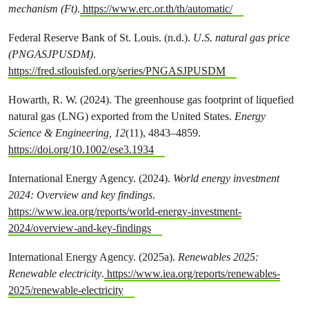
mechanism (Ft)
.
https://www.erc.or.th/th/automatic/
Federal Reserve Bank of St. Louis. (n.d.).
U.S. natural gas price
(PNGASJPUSDM)
.
https://fred.stlouisfed.org/series/PNGASJPUSDM
Howarth, R. W. (2024). The greenhouse gas footprint of liquefied
natural gas (LNG) exported from the United States.
Energy
Science & Engineering, 12
(11), 4843–4859.
https://doi.org/10.1002/ese3.1934
International Energy Agency. (2024).
World energy investment
2024: Overview and key findings
.
https://www.iea.org/reports/world-energy-investment-
2024/overview-and-key-findings
International Energy Agency. (2025a).
Renewables 2025:
Renewable electricity
.
https://www.iea.org/reports/renewables-
2025/renewable-electricity