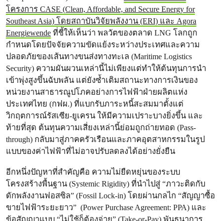
โครงการ CASE (Clean, Affordable, and Secure Energy for
Southeast Asia) โดยสถาบันวิจัยพลังงาน (ERI) และ Agora
Energiewende
ที่ชี้ให้เห็นว่า พลวัตของตลาด LNG โลกถูก
กำหนดโดยปัจจัยความขัดแย้งระหว่างประเทศและความ
ปลอดภัยของเส้นทางขนส่งทางทะเล (Maritime Logistics
Security) ความผันผวนเหล่านี้ไม่เพียงแต่ทำให้ต้นทุนการนำ
เข้าพุ่งสูงขึ้นฉับพลัน แต่ยังซ้ำเติมสถานะทางการเงินของ
หน่วยงานสาธารณูปโภคอย่างการไฟฟ้าฝ่ายผลิตแห่ง
ประเทศไทย (กฟผ.) ที่แบกรับภาระหนี้สะสมมาตั้งแต่
วิกฤตการณ์รัสเซีย-ยูเครน ให้มีความเปราะบางยิ่งขึ้น และ
ท้ายที่สุด ต้นทุนความเสี่ยงเหล่านี้ย่อมถูกถ่ายทอด (Pass-
through) กลับมาสู่ภาคครัวเรือนและภาคอุตสาหกรรมในรูป
แบบของค่าไฟฟ้าที่ไม่อาจปรับลดลงได้อย่างยั่งยืน
อีกหนึ่งปัญหาที่สำคัญคือ ความไม่ยืดหยุ่นของระบบ
โครงสร้างพื้นฐาน (Systemic Rigidity) ที่นำไปสู่ “ภาวะติดกับ
ดักพลังงานฟอสซิล” (Fossil Lock-in) โดยผ่านกลไก “สัญญาซื้อ
ขายไฟฟ้าระยะยาว” (Power Purchase Agreement: PPA) และ
ข้อสัญญาแบบ “ไม่ใช้ก็ต้องจ่าย” (Take-or-Pay) พันธนาการ