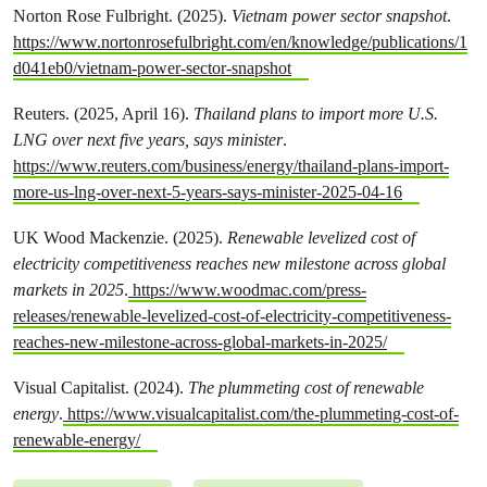
Norton Rose Fulbright. (2025).
Vietnam power sector snapshot
.
https://www.nortonrosefulbright.com/en/knowledge/publications/1
d041eb0/vietnam-power-sector-snapshot
Reuters. (2025, April 16).
Thailand plans to import more U.S.
LNG over next five years, says minister
.
https://www.reuters.com/business/energy/thailand-plans-import-
more-us-lng-over-next-5-years-says-minister-2025-04-16
UK Wood Mackenzie. (2025).
Renewable levelized cost of
electricity competitiveness reaches new milestone across global
markets in 2025
.
https://www.woodmac.com/press-
releases/renewable-levelized-cost-of-electricity-competitiveness-
reaches-new-milestone-across-global-markets-in-2025/
Visual Capitalist. (2024).
The plummeting cost of renewable
energy
.
https://www.visualcapitalist.com/the-plummeting-cost-of-
renewable-energy/