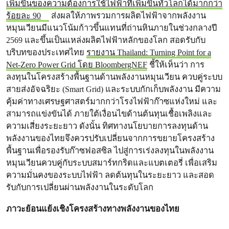
เพิ่มขึ้นของความต้องการใช้ไฟฟ้าที่เพิ่มขึ้นทั่วโลกได้มากกว่า
ร้อยละ 90
ส่งผลให้ภาพรวมการผลิตไฟฟ้าจากพลังงาน
หมุนเวียนมีแนวโน้มก้าวขึ้นแทนที่ถ่านหินภายในช่วงกลางปี
2569 และขึ้นเป็นแหล่งผลิตไฟฟ้าหลักของโลก สอดรับกับ
บริบทของประเทศไทย
รายงาน Thailand: Turning Point for a
Net-Zero Power Grid โดย BloombergNEF
ชี้ให้เห็นว่า การ
ลงทุนในโครงสร้างพื้นฐานด้านพลังงานหมุนเวียน ควบคู่ระบบ
สายส่งอัจฉริยะ (Smart Grid) และระบบกักเก็บพลังงาน มีความ
คุ้มค่าทางเศรษฐศาสตร์มากกว่าโรงไฟฟ้าก๊าซแห่งใหม่ และ
สามารถแข่งขันได้ ภายใต้เงื่อนไขด้านต้นทุนเชื้อเพลิงและ
ความเสี่ยงระยะยาว ดังนั้น ทิศทางนโยบายการลงทุนด้าน
พลังงานของไทยจึงควรปรับเปลี่ยนจากการขยายโครงสร้าง
พื้นฐานเพื่อรองรับก๊าซฟอสซิล ไปสู่การเร่งลงทุนในพลังงาน
หมุนเวียนควบคู่กับระบบสมาร์ทกริดและแบตเตอรี่ เพื่อเสริม
ความมั่นคงของระบบไฟฟ้า ลดต้นทุนในระยะยาว และสอด
รับกับการเปลี่ยนผ่านพลังงานในระดับโลก
ภาวะย้อนแย้งเชิงโครงสร้างทางพลังงานของไทย