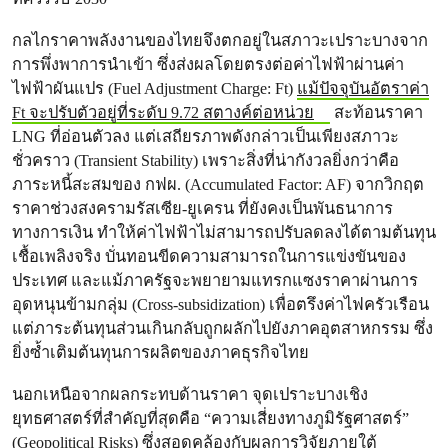
กลไกราคาพลังงานของไทยจึงตกอยู่ในสภาวะเปราะบางจาก
การพึ่งพาการนำเข้า ซึ่งส่งผลโดยตรงต่อค่าไฟฟ้าผ่านค่า
ไฟฟ้าผันแปร (Fuel Adjustment Charge: Ft)
แม้ปัจจุบันอัตราค่า
Ft จะปรับตัวอยู่ที่ระดับ 9.72 สตางค์ต่อหน่วย
สะท้อนราคา
LNG ที่อ่อนตัวลง แต่เสถียรภาพดังกล่าวเป็นเพียงสภาวะ
ชั่วคราว (Transient Stability) เพราะสิ่งที่น่ากังวลยิ่งกว่าคือ
ภาระหนี้สะสมของ กฟผ. (Accumulated Factor: AF) จากวิกฤต
ราคาช่วงสงครามรัสเซีย-ยูเครน ที่ยังคงเป็นพันธนาการ
ทางการเงิน ทำให้ค่าไฟฟ้าไม่สามารถปรับลดลงได้ตามต้นทุน
เชื้อเพลิงจริง บั่นทอนขีดความสามารถในการแข่งขันของ
ประเทศ และแม้ภาครัฐจะพยายามแทรกแซงราคาผ่านการ
อุดหนุนข้ามกลุ่ม (Cross-subsidization) เพื่อตรึงค่าไฟครัวเรือน
แต่ภาระต้นทุนส่วนเกินกลับถูกผลักไปยังภาคอุตสาหกรรม ซึ่ง
ยิ่งซ้ำเติมต้นทุนการผลิตของภาคธุรกิจไทย
นอกเหนือจากผลกระทบด้านราคา จุดเปราะบางเชิง
ยุทธศาสตร์ที่สำคัญที่สุดคือ “ความเสี่ยงทางภูมิรัฐศาสตร์”
(Geopolitical Risks) ซึ่งสอดคล้องกับ
ผลการวิจัยภายใต้