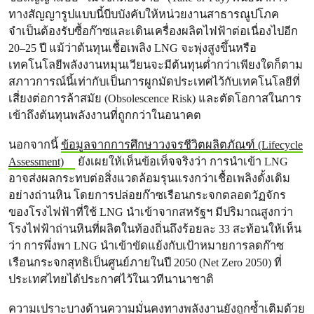
ทางสัญญารูปแบบนี้บีบบังคับให้หน่วยงานสาธารณูปโภค
จำเป็นต้องรับซื้อก๊าซและเดินเครื่องผลิตไฟฟ้าต่อเนื่องไปอีก
20–25 ปี แม้ว่าต้นทุนเชื้อเพลิง LNG จะพุ่งสูงขึ้นหรือ
เทคโนโลยีพลังงานหมุนเวียนจะมีต้นทุนต่ำกว่าเพียงใดก็ตาม
สภาวการณ์นี้เท่ากับเป็นการผูกมัดประเทศไว้กับเทคโนโลยีที่
เสี่ยงต่อการล้าสมัย (Obsolescence Risk) และตัดโอกาสในการ
เข้าถึงต้นทุนพลังงานที่ถูกกว่าในอนาคต
นอกจากนี้
ข้อมูลจากการศึกษาวงจรชีวิตผลิตภัณฑ์ (Lifecycle
Assessment)
ยังเผยให้เห็นข้อเท็จจริงว่า การนำเข้า LNG
อาจส่งผลกระทบต่อสิ่งแวดล้อมรุนแรงกว่าเชื้อเพลิงดั้งเดิม
อย่างถ่านหิน โดยการปล่อยก๊าซเรือนกระจกตลอดวัฏจักร
ของโรงไฟฟ้าที่ใช้ LNG นำเข้าจากสหรัฐฯ มีปริมาณสูงกว่า
โรงไฟฟ้าถ่านหินที่ผลิตในท้องถิ่นถึงร้อยละ 33 สะท้อนให้เห็น
ว่า การพึ่งพา LNG นำเข้าขัดแย้งกับเป้าหมายการลดก๊าซ
เรือนกระจกสุทธิเป็นศูนย์ภายในปี 2050 (Net Zero 2050) ที่
ประเทศไทยได้ประกาศไว้ในเวทีนานาชาติ
ความเปราะบางด้านความมั่นคงทางพลังงานยังถูกซ้ำเติมด้วย