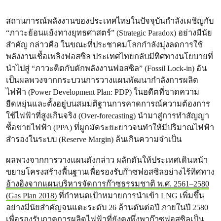
สถานการณ์พลังงานของประเทศไทยในปัจจุบันกำลังเผชิญกับ
“ภาวะย้อนแย้งทางยุทธศาสตร์” (Strategic Paradox) อย่างมีนัย
สำคัญ กล่าวคือ ในขณะที่ประชาคมโลกกำลังมุ่งลดการใช้
พลังงานเชื้อเพลิงฟอสซิล ประเทศไทยกลับมีทิศทางนโยบายที่
นำไปสู่ “ภาวะติดกับดักพลังงานฟอสซิล” (Fossil Lock-in) อัน
เป็นผลพวงจากกระบวนการวางแผนพัฒนากำลังการผลิต
ไฟฟ้า (Power Development Plan: PDP) ในอดีตที่ขาดความ
ยืดหยุ่นและตั้งอยู่บนสมมติฐานการคาดการณ์ความต้องการ
ใช้ไฟฟ้าที่สูงเกินจริง (Over-forecasting) นำมาสู่การทำสัญญา
ซื้อขายไฟฟ้า (PPA) ที่ผูกมัดระยะยาวจนทำให้มีปริมาณไฟฟ้า
สำรองในระบบ (Reserve Margin) ล้นเกินความจำเป็น
ผลพวงจากการวางแผนดังกล่าว ผลักดันให้ประเทศเดินหน้า
ขยายโครงสร้างพื้นฐานเพื่อรองรับก๊าซฟอสซิลอย่างไร้ทิศทาง
อ้างอิงจากแผนบริหารจัดการก๊าซธรรมชาติ พ.ศ. 2561–2580
(Gas Plan 2018)
ที่กำหนดเป้าหมายการนำเข้า LNG เพิ่มขึ้น
อย่างมีนัยสำคัญจนแตะระดับ 26 ล้านตันต่อปี ภายในปี 2580
เพื่อรองรับภาคการผลิตไฟฟ้าที่ยังคงพึ่งพาก๊าซฟอสซิลเป็น