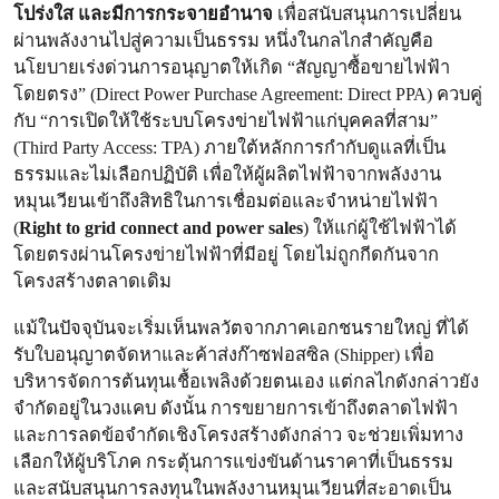
โปร่งใส และมีการกระจายอำนาจ
เพื่อสนับสนุนการเปลี่ยน
ผ่านพลังงานไปสู่ความเป็นธรรม หนึ่งในกลไกสำคัญคือ
นโยบายเร่งด่วนการอนุญาตให้เกิด “สัญญาซื้อขายไฟฟ้า
โดยตรง” (Direct Power Purchase Agreement: Direct PPA) ควบคู่
กับ “การเปิดให้ใช้ระบบโครงข่ายไฟฟ้าแก่บุคคลที่สาม”
(Third Party Access: TPA) ภายใต้หลักการกำกับดูแลที่เป็น
ธรรมและไม่เลือกปฏิบัติ เพื่อให้ผู้ผลิตไฟฟ้าจากพลังงาน
หมุนเวียนเข้าถึงสิทธิในการเชื่อมต่อและจำหน่ายไฟฟ้า
(
Right to grid connect and power sales
) ให้แก่ผู้ใช้ไฟฟ้าได้
โดยตรงผ่านโครงข่ายไฟฟ้าที่มีอยู่ โดยไม่ถูกกีดกันจาก
โครงสร้างตลาดเดิม
แม้ในปัจจุบันจะเริ่มเห็นพลวัตจากภาคเอกชนรายใหญ่ ที่ได้
รับใบอนุญาตจัดหาและค้าส่งก๊าซฟอสซิล (Shipper) เพื่อ
บริหารจัดการต้นทุนเชื้อเพลิงด้วยตนเอง แต่กลไกดังกล่าวยัง
จำกัดอยู่ในวงแคบ ดังนั้น การขยายการเข้าถึงตลาดไฟฟ้า
และการลดข้อจำกัดเชิงโครงสร้างดังกล่าว จะช่วยเพิ่มทาง
เลือกให้ผู้บริโภค กระตุ้นการแข่งขันด้านราคาที่เป็นธรรม
และสนับสนุนการลงทุนในพลังงานหมุนเวียนที่สะอาดเป็น