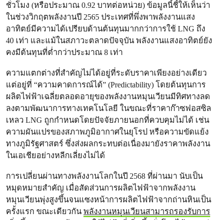
ชั่วโมง (หรือประมาณ 0.92 บาทต่อหน่วย) ข้อมูลนี้ชี้ให้เห็นว่า
ในช่วงวิกฤตพลังงานปี 2565 ประเทศที่พึ่งพาพลังงานแสง
อาทิตย์มีความได้เปรียบด้านต้นทุนมากกว่าการใช้ LNG ถึง
40 เท่า และแม้ในสภาวะตลาดปัจจุบัน พลังงานแสงอาทิตย์ยัง
คงมีต้นทุนที่ต่ำกว่าประมาณ 8 เท่า
ความแตกต่างที่สำคัญไม่ได้อยู่ที่ระดับราคาเพียงอย่างเดียว
แต่อยู่ที่ “ความคาดการณ์ได้” (Predictability) โดยต้นทุนการ
ผลิตไฟฟ้าเฉลี่ยตลอดอายุของพลังงานหมุนเวียนมีทิศทางลด
ลงตามพัฒนาการทางเทคโนโลยี ในขณะที่ราคาก๊าซฟอสซิล
เหลว LNG ถูกกำหนดโดยปัจจัยภายนอกที่ควบคุมไม่ได้ เช่น
ความผันแปรของสภาพภูมิอากาศในยุโรป หรือความขัดแย้ง
ทางภูมิรัฐศาสตร์ ซึ่งส่งผลกระทบต่อเนื่องมายังราคาพลังงาน
ในเอเชียอย่างหลีกเลี่ยงไม่ได้
การเปลี่ยนผ่านทางพลังงานโลกในปี 2568 ที่ผ่านมา นับเป็น
หมุดหมายสำคัญ เมื่อสัดส่วนการผลิตไฟฟ้าจากพลังงาน
หมุนเวียนพุ่งสูงขึ้นจนแซงหน้าการผลิตไฟฟ้าจากถ่านหินเป็น
ครั้งแรก ขณะเดียวกัน
พลังงานหมุนเวียนสามารถรองรับการ