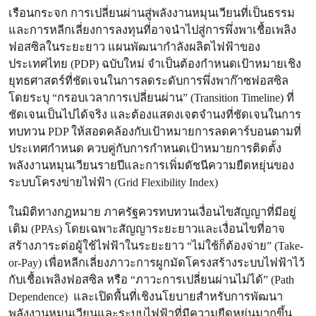
เรือนกระจก การเปลี่ยนผ่านสู่พลังงานหมุนเวียนที่เป็นธรรม
และการหลีกเลี่ยงการลงทุนที่อาจนำไปสู่การพึ่งพาเชื้อเพลิง
ฟอสซิลในระยะยาว แผนพัฒนากำลังผลิตไฟฟ้าของ
ประเทศไทย (PDP) ฉบับใหม่ จำเป็นต้องกำหนดเป้าหมายเชิง
ยุทธศาสตร์ที่ชัดเจนในการลดระดับการพึ่งพาก๊าซฟอสซิล
โดยระบุ “กรอบเวลาการเปลี่ยนผ่าน” (Transition Timeline) ที่
ชัดเจนเป็นไปได้จริง และต้องแสดงเจตจำนงที่ชัดเจนในการ
ทบทวน PDP ให้สอดคล้องกับเป้าหมายการลดคาร์บอนตามที่
ประเทศกำหนด ควบคู่กับการกำหนดเป้าหมายการติดตั้ง
พลังงานหมุนเวียนรายปีและการเพิ่มดัชนีความยืดหยุ่นของ
ระบบโครงข่ายไฟฟ้า (Grid Flexibility Index)
ในมิติทางกฎหมาย ภาครัฐควรทบทวนเงื่อนไขสัญญาที่มีอยู่
เดิม (PPAs) โดยเฉพาะสัญญาระยะยาวและเงื่อนไขที่อาจ
สร้างภาระต่อผู้ใช้ไฟฟ้าในระยะยาว “ไม่ใช้ก็ต้องจ่าย” (Take-
or-Pay) เพื่อหลีกเลี่ยงภาวะการผูกมัดโครงสร้างระบบไฟฟ้าไว้
กับเชื้อเพลิงฟอสซิล หรือ “ภาวะการเปลี่ยนผ่านไม่ได้” (Path
Dependence) และเปิดพื้นที่เชิงนโยบายสำหรับการพัฒนา
พลังงานหมุนเวียนและระบบไฟฟ้าที่มีความยืดหยุ่นมากขึ้น