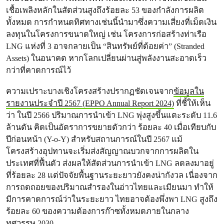
เชื้อเพลิงหลักในสัดส่วนสูงถึงร้อยละ 53 ของกำลังการผลิต
ทั้งหมด การกำหนดทิศทางเช่นนี้นำมาซึ่งความเสี่ยงที่เม็ดเงิน
ลงทุนในโครงการขนาดใหญ่ เช่น โครงการก่อสร้างท่าเรือ
LNG แห่งที่ 3 อาจกลายเป็น “สินทรัพย์ที่ด้อยค่า” (Stranded
Assets) ในอนาคต หากโลกเปลี่ยนผ่านสู่พลังงานสะอาดเร็ว
กว่าที่คาดการณ์ไว้
ความเปราะบางเชิงโครงสร้างปรากฏชัดเจนจาก
ข้อมูลใน
รายงานประจำปี 2567 (EPPO Annual Report 2024)
ที่ชี้ให้เห็น
ว่า ในปี 2566 ปริมาณการนำเข้า LNG พุ่งสูงขึ้นแตะระดับ 11.6
ล้านตัน คิดเป็นอัตราการขยายตัวกว่า ร้อยละ 40 เมื่อเทียบกับ
ปีก่อนหน้า (Y-o-Y) สำหรับสถานการณ์ในปี 2567 แม้
โครงสร้างอุปทานจะเริ่มส่งสัญญาณบวกจากการผลิตใน
ประเทศที่ฟื้นตัว ส่งผลให้สัดส่วนการนำเข้า LNG ลดลงมาอยู่
ที่ร้อยละ 28 แต่ปัจจัยพื้นฐานระยะยาวยังคงน่ากังวล เนื่องจาก
การถดถอยของปริมาณสำรองในอ่าวไทยและเมียนมา ทำให้
มีการคาดการณ์ว่าในระยะยาว ไทยอาจต้องพึ่งพา LNG สูงถึง
ร้อยละ 60 ของความต้องการก๊าซทั้งหมดภายในกลาง
ทศวรรษ 2030