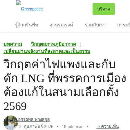
To
บริจาค
เมนู
รู้จักกรีนพีซ
งานรณรงค์
ร่วมกับเรา
การบร
บทความ
วิกฤตสภาพภูมิอากาศ
|
เปลี่ยนผ่านพลังงานที่สะอาดและเป็นธรรม
วิกฤตค่าไฟแพงและกับ
ดัก LNG ที่พรรคการเมือง
ต้องแก้ในสนามเลือกตั้ง
2569
อรรถพล พวงสกุล
10 กุมภาพันธ์ 2026
•
18 min read
•
0
ความเห็น