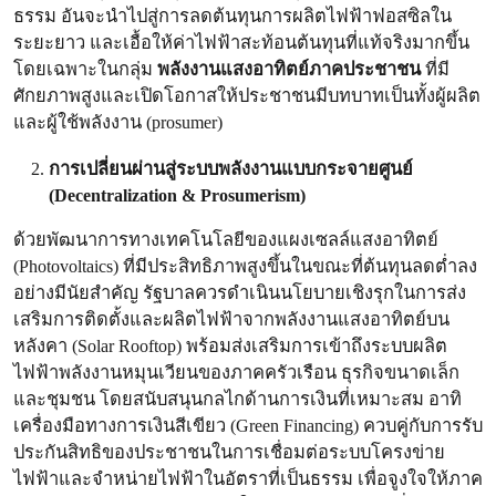
ธรรม อันจะนำไปสู่การลดต้นทุนการผลิตไฟฟ้าฟอสซิลใน
ระยะยาว และเอื้อให้ค่าไฟฟ้าสะท้อนต้นทุนที่แท้จริงมากขึ้น
โดยเฉพาะในกลุ่ม
พลังงานแสงอาทิตย์ภาคประชาชน
ที่มี
ศักยภาพสูงและเปิดโอกาสให้ประชาชนมีบทบาทเป็นทั้งผู้ผลิต
และผู้ใช้พลังงาน (prosumer)
การเปลี่ยนผ่านสู่ระบบพลังงานแบบกระจายศูนย์
(Decentralization & Prosumerism)
ด้วยพัฒนาการทางเทคโนโลยีของแผงเซลล์แสงอาทิตย์
(Photovoltaics) ที่มีประสิทธิภาพสูงขึ้นในขณะที่ต้นทุนลดต่ำลง
อย่างมีนัยสำคัญ รัฐบาลควรดำเนินนโยบายเชิงรุกในการส่ง
เสริมการติดตั้งและผลิตไฟฟ้าจากพลังงานแสงอาทิตย์บน
หลังคา (Solar Rooftop) พร้อมส่งเสริมการเข้าถึงระบบผลิต
ไฟฟ้าพลังงานหมุนเวียนของภาคครัวเรือน ธุรกิจขนาดเล็ก
และชุมชน โดยสนับสนุนกลไกด้านการเงินที่เหมาะสม อาทิ
เครื่องมือทางการเงินสีเขียว (Green Financing) ควบคู่กับการรับ
ประกันสิทธิของประชาชนในการเชื่อมต่อระบบโครงข่าย
ไฟฟ้าและจำหน่ายไฟฟ้าในอัตราที่เป็นธรรม เพื่อจูงใจให้ภาค