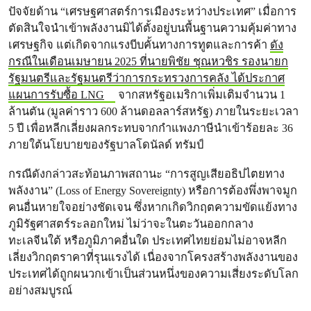
ปัจจัยด้าน “เศรษฐศาสตร์การเมืองระหว่างประเทศ” เมื่อการ
ตัดสินใจนำเข้าพลังงานมิได้ตั้งอยู่บนพื้นฐานความคุ้มค่าทาง
เศรษฐกิจ แต่เกิดจากแรงบีบคั้นทางการทูตและการค้า
ดัง
กรณีในเดือนเมษายน 2025 ที่นายพิชัย ชุณหวชิร รองนายก
รัฐมนตรีและรัฐมนตรีว่าการกระทรวงการคลัง ได้ประกาศ
แผนการรับซื้อ LNG
จากสหรัฐอเมริกาเพิ่มเติมจำนวน 1
ล้านตัน (มูลค่าราว 600 ล้านดอลลาร์สหรัฐ) ภายในระยะเวลา
5 ปี เพื่อหลีกเลี่ยงผลกระทบจากกำแพงภาษีนำเข้าร้อยละ 36
ภายใต้นโยบายของรัฐบาลโดนัลด์ ทรัมป์
กรณีดังกล่าวสะท้อนภาพสถานะ “การสูญเสียอธิปไตยทาง
พลังงาน” (Loss of Energy Sovereignty) หรือการต้องพึ่งพาจมูก
คนอื่นหายใจอย่างชัดเจน ซึ่งหากเกิดวิกฤตความขัดแย้งทาง
ภูมิรัฐศาสตร์ระลอกใหม่ ไม่ว่าจะในตะวันออกกลาง
ทะเลจีนใต้ หรือภูมิภาคอื่นใด ประเทศไทยย่อมไม่อาจหลีก
เลี่ยงวิกฤตราคาที่รุนแรงได้ เนื่องจากโครงสร้างพลังงานของ
ประเทศได้ถูกผนวกเข้าเป็นส่วนหนึ่งของความเสี่ยงระดับโลก
อย่างสมบูรณ์