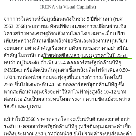
IRENA via Visual Capitalist)
จากการวิเคราะห์ข้อมูลย้อนหลังในช่วง 5 ปีที่ผ่านมา (พ.ศ.
2563–2568) พบภาพสะท้อนที่ชัดเจนของการเปลี่ยนผ่านเชิง
โครงสร้างทางเศรษฐกิจพลังงานโลก โดยเฉพาะเมื่อเปรียบ
เทียบระหว่างต้นทุนเชื่อเพลิงฟอสซิลและพลังงานหมุนเวียน
จะพบความต่างสำคัญเรื่องความผันผวนของราคาอย่างมีนัย
สำคัญ ในกรณีของ
ก๊าซฟอสซิลเหลว (LNG) ราคาในปี 2563
พบว่า อยู่ในระดับต่ำเพียง 2–4 ดอลลาร์สหรัฐต่อล้านบีทียู
(MMBtu) หรือคิดเป็นต้นทุนค่าเชื้อเพลิงผลิตไฟฟ้าเพียง 0.50–
1.00 บาทต่อหน่วย ก่อนจะพุ่งสูงขึ้นอย่างก้าวกระโดดในปี
2565 ขึ้นไปแตะระดับ 40–50 ดอลลาร์สหรัฐต่อล้านบีทียู ซึ่ง
หากสะท้อนต้นทุนจริงจะทำให้ค่าไฟฟ้าพุ่งสูงถึง 10–12 บาท
ต่อหน่วย อันเป็นผลกระทบโดยตรงจากความขัดแย้งระหว่าง
รัสเซียและยูเครน
แม้ว่าในปี 2568 ราคาตลาดโลกจะเริ่มปรับตัวลดลงมาต่ำกว่า
ระดับ 10 ดอลลาร์สหรัฐต่อล้านบีทียู (หรือต้นทุนเฉพาะค่าเชื้อ
เพลิงประมาณ 2.50 บาทต่อหน่วย ยังไม่รวมค่าระบบส่งและค่า