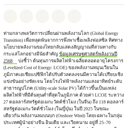
แชร์ Whatsapp
แชร์ Facebook
แชร์ Twitter
แชร์ Email
Share on Bluesky
ท่ามกลางพลวัตการเปลี่ยนผ่านพลังงานโลก (Global Energy
Transition) เพื่อหลุดพ้นจากการพึ่งพาเชื้อเพลิงฟอสซิล ทิศทาง
นโยบายพลังงานของไทยกลับแสดงสัญญาณที่สวนทางกับ
กระแสโลกอย่างมีนัยสำคัญ
ข้อมูลเศรษฐศาสตร์พลังงานปี
2568
บ่งชี้ว่า ต้นทุนการผลิตไฟฟ้าเฉลี่ยตลอดอายุโครงการ
(Levelized Cost of Energy: LCOE) ของพลังงานหมุนเวียนใน
ภูมิภาคเอเชียแปซิฟิกได้ปรับตัวลดลงจนมีความได้เปรียบเชิง
แข่งขันอย่างชัดเจน โดยโรงไฟฟ้าพลังงานแสงอาทิตย์ระดับ
สาธารณูปโภค (Utility-scale Solar PV) ได้ก้าวขึ้นเป็นแหล่ง
ผลิตไฟฟ้าที่มีต้นทุนต่ำที่สุดในภูมิภาค ด้วยค่า LCOE ระหว่าง
27 ดอลลาร์สหรัฐต่อเมกะวัตต์ชั่วโมง (ในจีน) ถึง 118 ดอลลาร์
สหรัฐต่อเมกะวัตต์ชั่วโมง (ในญี่ปุ่น) ในปี 2025 ในขณะ
เดียวกัน พลังงานลมบนบก (Onshore Wind) โดยเฉพาะในกลุ่ม
ประเทศผู้นำอย่างจีน อินเดีย และเวียดนาม อยู่ที่ 25–70