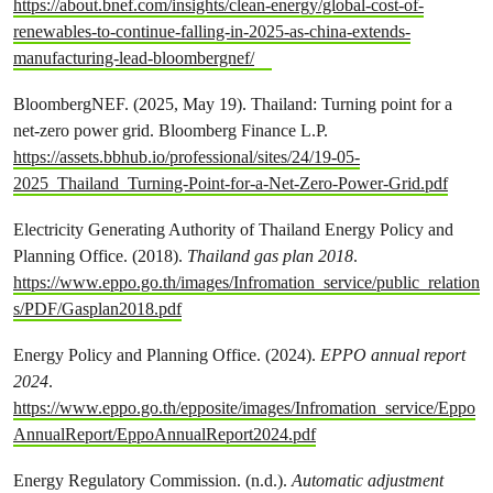
https://about.bnef.com/insights/clean-energy/global-cost-of-
renewables-to-continue-falling-in-2025-as-china-extends-
manufacturing-lead-bloombergnef/
BloombergNEF. (2025, May 19). Thailand: Turning point for a
net-zero power grid. Bloomberg Finance L.P.
https://assets.bbhub.io/professional/sites/24/19-05-
2025_Thailand_Turning-Point-for-a-Net-Zero-Power-Grid.pdf
Electricity Generating Authority of Thailand Energy Policy and
Planning Office. (2018).
Thailand gas plan 2018
.
https://www.eppo.go.th/images/Infromation_service/public_relation
s/PDF/Gasplan2018.pdf
Energy Policy and Planning Office. (2024).
EPPO annual report
2024
.
https://www.eppo.go.th/epposite/images/Infromation_service/Eppo
AnnualReport/EppoAnnualReport2024.pdf
Energy Regulatory Commission. (n.d.).
Automatic adjustment