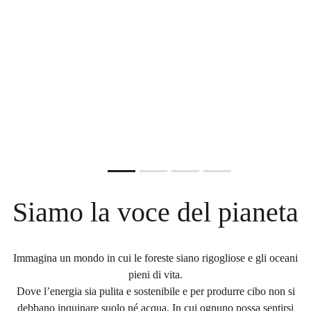
CONSERVATO LA VITA PER
DI UN CAMION PIENO DI
IMPATTO, TUTTO STILE
CIBO!
MILIONI DI ANNI. ORA RISCHIA
PLASTICA FINISCE NEGLI
Scegli la nuova borraccia Impact
Ferma i pesticidi, difendi salute e ambiente.
DI PERDERLA.
OCEANI!
ACQUISTA ORA
FIRMA ORA
È ora di dire basta!
DIVENTA CUSTODE DEL MARE
FIRMA ORA
Slide resumed
Siamo la voce del pianeta
Immagina un mondo in cui le foreste siano rigogliose e gli oceani
pieni di vita.
Dove l’energia sia pulita e sostenibile e per produrre cibo non si
debbano inquinare suolo né acqua. In cui ognuno possa sentirsi