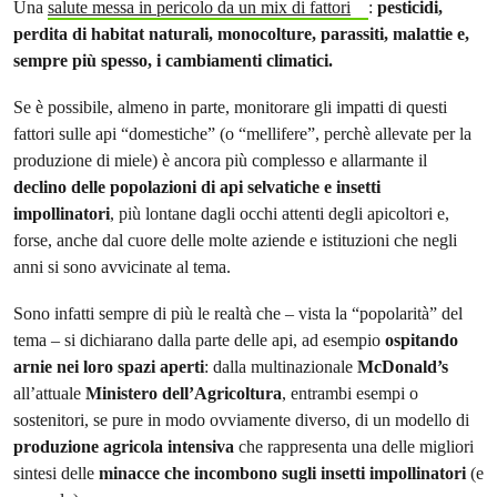
Una
salute messa in pericolo da un mix di fattori
:
pesticidi,
perdita di habitat naturali, monocolture, parassiti, malattie e,
sempre più spesso, i cambiamenti climatici.
Se è possibile, almeno in parte, monitorare gli impatti di questi
fattori sulle api “domestiche” (o “mellifere”, perchè allevate per la
produzione di miele) è ancora più complesso e allarmante il
declino delle popolazioni di api selvatiche e insetti
impollinatori
, più lontane dagli occhi attenti degli apicoltori e,
forse, anche dal cuore delle molte aziende e istituzioni che negli
anni si sono avvicinate al tema.
Sono infatti sempre di più le realtà che – vista la “popolarità” del
tema – si dichiarano dalla parte delle api, ad esempio
ospitando
arnie nei loro spazi aperti
: dalla multinazionale
McDonald’s
all’attuale
Ministero dell’Agricoltura
, entrambi esempi o
sostenitori, se pure in modo ovviamente diverso, di un modello di
produzione agricola intensiva
che rappresenta una delle migliori
sintesi delle
minacce che incombono sugli insetti impollinatori
(e