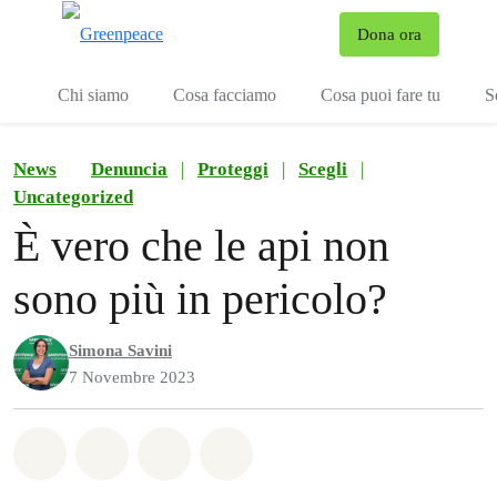
To
Dona ora
Menu
Chi siamo
Cosa facciamo
Cosa puoi fare tu
S
News
Denuncia
|
Proteggi
|
Scegli
|
Uncategorized
È vero che le api non
sono più in pericolo?
Simona Savini
7 Novembre 2023
Share on Whatsapp
Share on Facebook
Share on Twitter
Share via Email