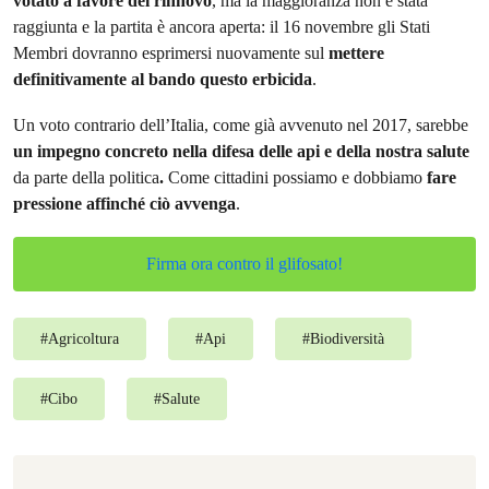
votato a favore del rinnovo
, ma la maggioranza non è stata
raggiunta e la partita è ancora aperta: il 16 novembre gli Stati
Membri dovranno esprimersi nuovamente sul
mettere
definitivamente al bando questo erbicida
.
Un voto contrario dell’Italia, come già avvenuto nel 2017, sarebbe
un impegno concreto nella difesa delle api e della nostra salute
da parte della politica
.
Come cittadini possiamo e dobbiamo
fare
pressione affinché ciò avvenga
.
Firma ora contro il glifosato!
#
Agricoltura
#
Api
#
Biodiversità
#
Cibo
#
Salute