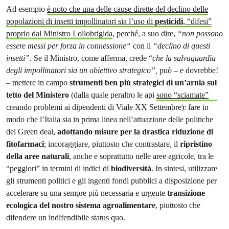
Ad esempio
è noto che una delle cause dirette del declino delle
popolazioni di insetti impollinatori sia l’uso di
pesticidi
, “difesi”
proprio dal Ministro Lollobrigida
, perché, a suo dire,
“non possono
essere messi per forza in connessione“
con il
“declino di questi
insetti”.
Se il Ministro, come afferma, crede “
che la salvaguardia
degli impollinatori sia un obiettivo strategico”,
può – e dovrebbe!
– mettere in campo
strumenti ben più strategici di un’arnia sul
tetto del Ministero
(dalla quale peraltro le api
sono “sciamate”
creando problemi ai dipendenti di Viale XX Settembre): fare in
modo che l’Italia sia in prima linea nell’attuazione delle politiche
del Green deal,
adottando misure per la drastica riduzione di
fitofarmaci
; incoraggiare, piuttosto che contrastare, il
ripristino
della aree naturali
, anche e soprattutto nelle aree agricole, tra le
“peggiori” in termini di indici di
biodiversità
. In sintesi, utilizzare
gli strumenti politici e gli ingenti fondi pubblici a disposizione per
accelerare su una sempre più necessaria e urgente
transizione
ecologica del nostro sistema agroalimentare
, piuttosto che
difendere un indifendibile status quo.