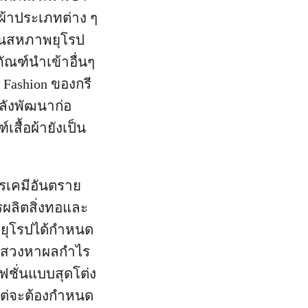
ผ้าประเภทต่าง ๆ
ยในสหภาพยุโรป
ัณฑ์นำเข้าอื่นๆ
y Fashion ของกรี
ลังพัฒนาก่อ
สื้อผ้ายังเป็น
รเคมีอันตราย
รผลิตสิ่งทอและ
าพยุโรปได้กำหนด
รแสวงหาผลกำไร
ชั่นแบบสุดโต่ง
 แต่จะต้องกำหนด