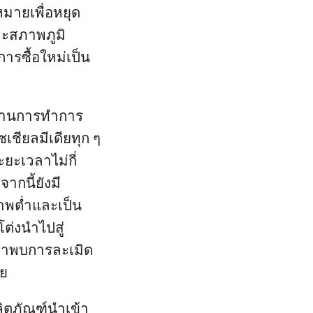
มายเพื่อหยุด
ละสภาพภูมิ
รซื้อใหม่เป็น
วผ่านการทำการ
ซเชียลมีเดียทุก ๆ
ยะเวลาไม่กี่
ากนี้ยังมี
ภาพต่ำและเป็น
โต่งนำไปสู่
ว่าพบการละเมิด
วย
ิตภัณฑ์นำเข้า