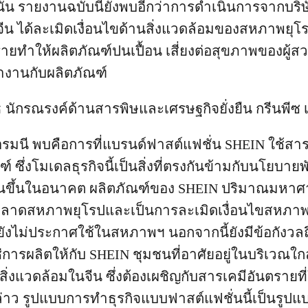
่านั้น รายงานฉบับนี้ยังพบอีกว่าการดำเนินการจากบริ
ง จีน ได้ละเมิดเงื่อนไขด้านสิ่งแวดล้อมของสหภาพย
ายทำให้ผลิตภัณฑ์ปนเปื้อน เสี่ยงต่อสุขภาพของผู้ส
ทำงานกับผลิตภัณฑ์
 นักรณรงค์ด้านสารพิษและเศรษฐกิจยั่งยืน กรีนพีซ 
 เยอรมนี พบคือการที่แบรนด์ฟาสต์แฟชั่น SHEIN ใช้ส
์ ซึ่งโมเดลธุรกิจนี้เป็นสิ่งที่ตรงกันข้ามกับนโยบ
งยืนขึ้นในอนาคต ผลิตภัณฑ์ของ SHEIN ปริมาณมหาศา
ู่ตลาดสหภาพยุโรปและเป็นการละเมิดเงื่อนไขสหภาพ
วยังไม่ประกาศใช้ในสหภาพฯ นอกจากนี้ยังมีข้อกังวลถ
ารผลิตให้กับ SHEIN ชุมชนที่อาศัยอยู่ในบริเวณใกล
่งแวดล้อมในจีน ซึ่งต้องเผชิญกับสารเคมีอันตรายที
าว รูปแบบการทำธุรกิจแบบฟาสต์แฟชั่นนี้เป็นรูปแบ