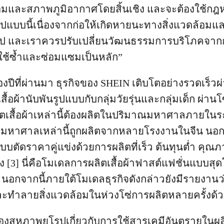
้อมและสภาพภูมิอากาศโดยสิ้นเชิง และจะต้องใช้กฎห
ูปแบบนี้เนื่องจากก่อให้เกิดหายนะทางสิ่งแวดล้อมแ
ป และเราควรปรับเปลี่ยนวัฒนธรรมการบริโภคจากกา
ใช้ซ้ำและซ่อมแซมเป็นหลัก”
งปีที่ผ่านมา ธุรกิจของ SHEIN เติบโตอย่างรวดเร็
ื้อผ้านับพันรูปแบบกับกลุ่มวัยรุ่นและกลุ่มเด็ก ผ่านโ
ลิตเสื้อผ้าเหล่านี้ต้องผลิตในปริมาณมหาศาลภายในระ
อผ้ามหาศาลเหล่านี้ถูกผลิตจากหลายโรงงานในจีน นอกจ
ตัดราคาคู่แข่งด้วยการผลิตที่เร็ว ต้นทุนต่ำ คุณ
ทิ้ง [3] นี่คือโมเดลการผลิตเสื้อผ้าฟาสต์แฟชั่นแบบสุด
 นอกจากนี้ภายใต้โมเดลธุรกิจดังกล่าวยังมีรายงาน
ะทำลายสิ่งแวดล้อมในห่วงโซ่การผลิตหลายครั้งด้
องสหภาพยุโรปเกี่ยวกับการใช้สารเคมีอันตรายในผล