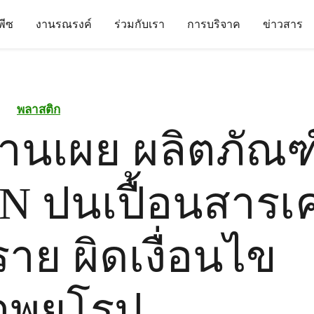
นพีซ
งานรณรงค์
ร่วมกับเรา
การบริจาค
ข่าวสาร
พลาสติก
านเผย ผลิตภัณฑ
N ปนเปื้อนสารเค
าย ผิดเงื่อนไข
พยุโรป