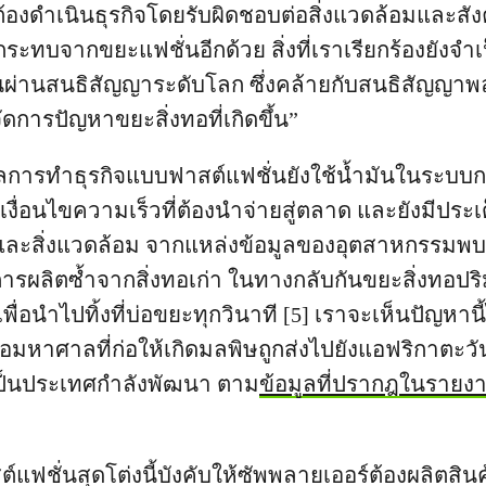
ี้ต้องดำเนินธุรกิจโดยรับผิดชอบต่อสิ่งแวดล้อมและสั
ระทบจากขยะแฟชั่นอีกด้วย สิ่งที่เราเรียกร้องยังจำ
วนผ่านสนธิสัญญาระดับโลก ซึ่งคล้ายกับสนธิสัญญาพ
ดการปัญหาขยะสิ่งทอที่เกิดขึ้น”
ลการทำธุรกิจแบบฟาสต์แฟชั่นยังใช้น้ำมันในระบบกา
ื่อนไขความเร็วที่ต้องนำจ่ายสู่ตลาด และยังมีประเ
มและสิ่งแวดล้อม จากแหล่งข้อมูลของอุตสาหกรรมพบว
ับการผลิตซ้ำจากสิ่งทอเก่า ในทางกลับกันขยะสิ่งทอ
ื่อนำไปทิ้งที่บ่อขยะทุกวินาที [5] เราจะเห็นปัญหานี
อมหาศาลที่ก่อให้เกิดมลพิษถูกส่งไปยังแอฟริกาตะ
่เป็นประเทศกำลังพัฒนา ตาม
ข้อมูลที่ปรากฎในรายง
์แฟชั่นสุดโต่งนี้บังคับให้ซัพพลายเออร์ต้องผลิตสิน