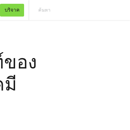
บริจาค
ค้น
์ของ
มี