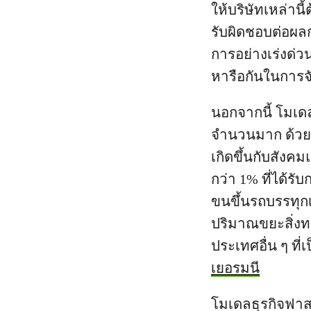
ให้บริษัทเหล่าน
รับผิดชอบต่อผลก
การอย่างเร่งด่
หารือกันในการจั
นอกจากนี้ โมเด
จำนวนมาก ด้วยเง
เกิดขึ้นกับสังค
กว่า 1% ที่ได้ร
ขนขึ้นรถบรรทุกเพ
ปริมาณขยะสิ่งท
ประเทศอื่น ๆ ที
เยอรมนี
โมเดลธุรกิจฟาสต