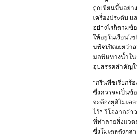
ถูกเขียนขึ้นอย่
เครื่องประดับ 
อย่างไรก็ตามข้อ
ให้อยู่ในเงื่อนไ
นพีซเปิดเผยว่า
มลพิษทางน้ำในยุ
อุปสรรคสำคัญใน
“กรีนพีซเรียกร
ซึ่งควรจะเป็นข
จะต้องยุติโมเดล
ไว้” วิโอลากล่
ที่ทำลายสิ่งแว
ซึ่งโมเดลดังกล