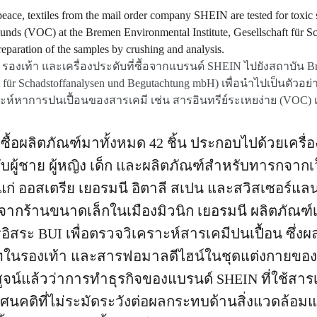
ผ้า รองเท้า และเครื่องประดับที่ซื้อจากแบรนด์ SHEIN ไปยังสถาบัน B
haft für Schadstoffanalysen und Begutachtung mbH) เพื่อนำไปเป็นต
าะห์หาการปนเปื้อนของสารเคมี เช่น สารอินทรีย์ระเหยง่าย (VOC) เ
 ซื้อผลิตภัณฑ์มาทั้งหมด 42 ชิ้น ประกอบไปด้วยเครื่
รับผู้ชาย ผู้หญิง เด็ก และผลิตภัณฑ์สำหรับทารกจาก
ก่ ออสเตรีย เยอรมนี อิตาลี สเปน และสวิสเซอร์แลนด์ 
นจากร้านขนาดเล็กในเมืองมิวนิก เยอรมนี ผลิตภัณฑ์เห
ารอิสระ BUI เพื่อตรวจวิเคราะห์สารเคมีปนเปื้อน ซึ่ง
นรองเท้า และสารฟอมาลดีไฮน์ในชุดแต่งกายของเด
ิสูจน์แล้วว่าการทำธุรกิจของแบรนด์ SHEIN ที่ใช้สา
ทัศนคติที่ไม่ระมัดระวังต่อผลกระทบด้านสิ่งแวดล้