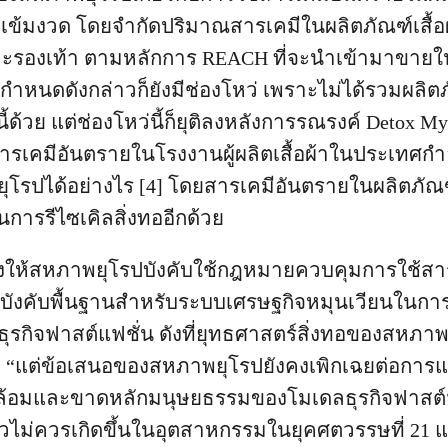
างเข้มงวด โดยจำกัดปริมาณสารเคมีในผลิตภัณฑ์เสื้อ
และรองเท้า ตามหลักการ REACH ที่จะนำเข้ามาขา
กำหนดดังกล่าวก็ยังมีช่องโหว่ เพราะไม่ได้รวมผลิตภ
ขนี้ด้วย แต่ช่องโหว่นี้ก็ยุติลงหลังการรณรงค์ Detox M
สารเคมีอันตรายในโรงงานผู้ผลิตเสื้อผ้าในประเทศกำ
โรปได้อย่างไร [4] โดยสารเคมีอันตรายในผลิตภัณฑ์เ
การรีไซเคิลสิ่งทออีกด้วย
้องให้สหภาพยุโรปบังคับใช้กฎหมายควบคุมการใช้สา
้อบังคับพื้นฐานสำหรับระบบเศรษฐกิจหมุนเวียนในกา
ธุรกิจฟาสต์แฟชั่น ดังที่ยุทธศาสตร์สิ่งทอของสหภ
าว “แต่ข้อเสนอของสหภาพยุโรปยังคงเพิกเฉยต่อกา
ดล้อมและขาดหลักมนุษยธรรมของโมเดลธุรกิจฟาสต์ฟ
่าวไม่ควรเกิดขึ้นในอุตสาหกรรมในยุคศตวรรษที่ 21