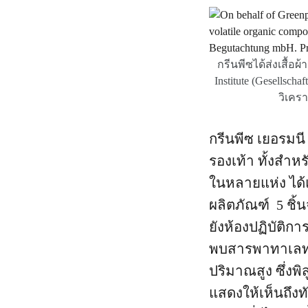
กรีนพีซได้ส่งเสื้อ
Institute (Gesellsc
วิเคร
กรีนพีซ เยอรมนี
รองเท้า ทั้งสำห
ในหลายแห่ง ได้แ
ผลิตภัณฑ์ 5 ชิ้
ยังห้องปฏิบัติก
พบสารพาทาเลทใ
ปริมาณสูง ซึ่งพ
แสดงให้เห็นถึง