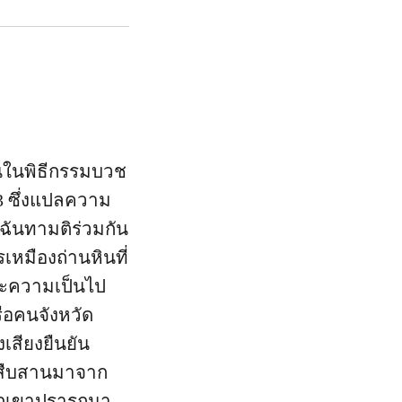
ันในพิธีกรรมบวช
3 ซึ่งแปลความ
ฉันทามติร่วมกัน
รเหมืองถ่านหินที่
ละความเป็นไป
ือคนจังหวัด
งเสียงยืนยัน
ด้สืบสานมาจาก
พวกเขาปรารถนา