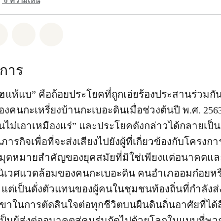
0
ความเห็น
pp
Facebook
แชร์ Twitter
แชร์ Email
Share on Bluesky
การ
แห้แบ” คือถ้อยประโยคที่ถูกเอ่ยร้องประสานร่วมก
คนกะเหรี่ยงบ้านกะเบอะดินเมื่อช่วงต้นปี พ.ศ. 256
ินไม่เอาเหมืองแร่” และประโยคดังกล่าวได้กลายเป็น
ารกิจเพื่อที่จะส่งเสียงไปยังผู้ที่เกี่ยวข้องกับโครงกา
หมุดหมายสำคัญของยุคสมัยที่มิใช่เพียงแต่อนาคตแ
ะนิเวศแวดล้อมของคนกะเบอะดิน คนอำเภออมก๋อยหร
น แต่เป็นดั่งตัวแทนของผู้คนในชุมชนท้องถิ่นที่กำลังส่
ในการตัดสินใจต่อทุกชีวิตบนผืนดินถิ่นอาศัยที่ไ
นผู้ส่งต่ออนาคตสู่คนรุ่นถัดไปด้วยโลกในแบบที่