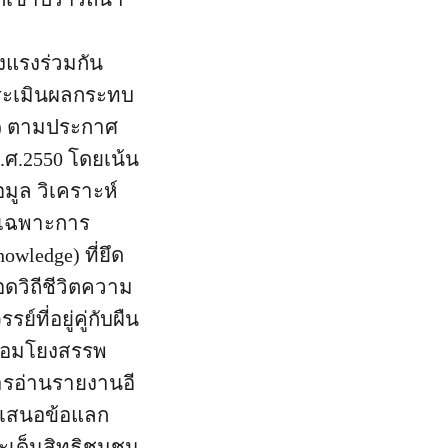
งแรงร่วมกัน
ประเมินผลกระทบ
A) ตามประกาศ
ศ.2550 โดยเน้น
มูล วิเคราะห์
ยเฉพาะการ
owledge) ที่ยึด
ดวิถีชีวิตความ
ที่อยู่คู่กับผืน
ื่อมโยงสรรพ
ารอ่านรายงานอี
ำเสนอข้อแลก
ะเด็นสิทธิชุมชน