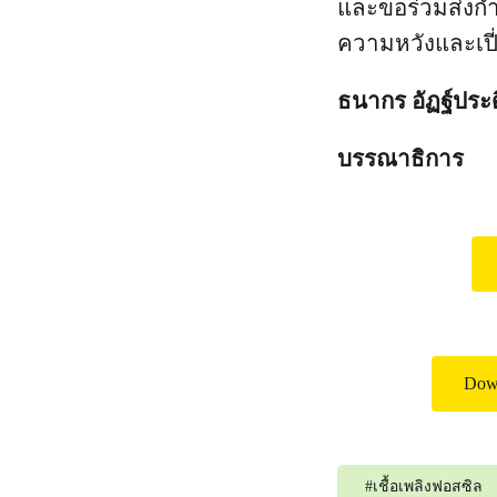
และขอร่วมส่งกำล
ความหวังและเปี
ธนากร อัฏฐ์ประด
บรรณาธิการ
Down
#
เชื้อเพลิงฟอสซิล