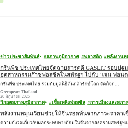
ข่าวประชาสัมพันธ์
สภาพภูมิอากาศ
พลาสติก
พลังงานหม
กรีนพีซ ประเทศไทยจัดฉายสารคดี GASLIT รอบปฐมทั
อุตสาหกรรมก๊าซฟอสซิลในสหัรฐฯ ไปกับ ‘เจน ฟอนด
กรีนพีซ ประเทศไทย ร่วมกับมูลนิธิต้นกล้ารักษ์โลก จัดกิจก…
Greenpeace Thailand
20 มิถุนายน 2026
วิกฤตสภาพภูมิอากาศ
เชื้อเพลิงฟอสซิล
การเมืองและสภาพ
พลังงานหมุนเวียนช่วยให้จีนรอดพ้นจากภาวะราคาเชื้
ความกังวลเกี่ยวกับผลกระทบทางอ้อมในจีนจากสงครามสหรัฐฯ