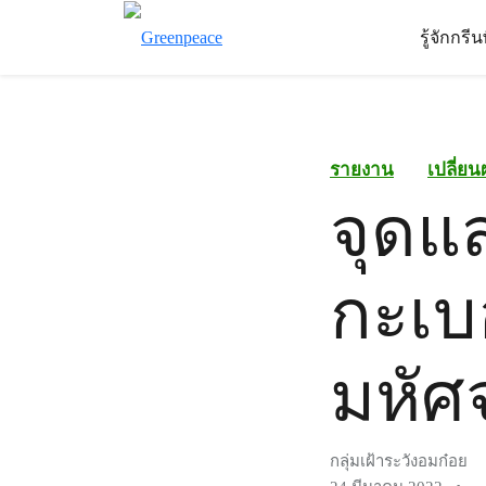
รู้จักกรี
รายงาน
เปลี่ย
จุดแ
กะเบ
มหัศ
กลุ่มเฝ้าระวังอมก๋อย