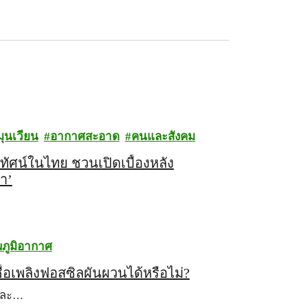
ุนเวียน
อากาศสะอาด
คนและสังคม
ศน์ในไทย ชวนเปิดเบื้องหลัง
า’
ภูมิอากาศ
อเพลิงฟอสซิลผันผวนได้หรือไม่?
และ…