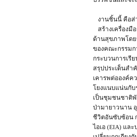
งานชิ้นนี้ ค
สร้างเครื่อง
ด้านสุขภาพโดยช
ของคณะกรรมการส
กระบวนการเรียน
สรุปประเด็นสำ
เคารพต่อองค์ความ
โยงแนบแน่นกับร
เป็นชุมชนชาติพั
ป่ามายาวนาน อุ
ชีวิตอันซับซ้อ
ไอเอ (EIA) แล
เปลี่ยนถกเถียง