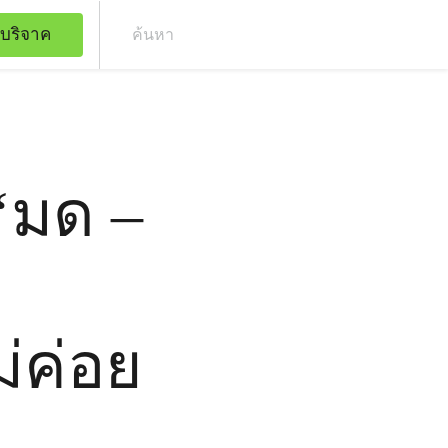
บริจาค
ค้น
‘มด –
ม่ค่อย