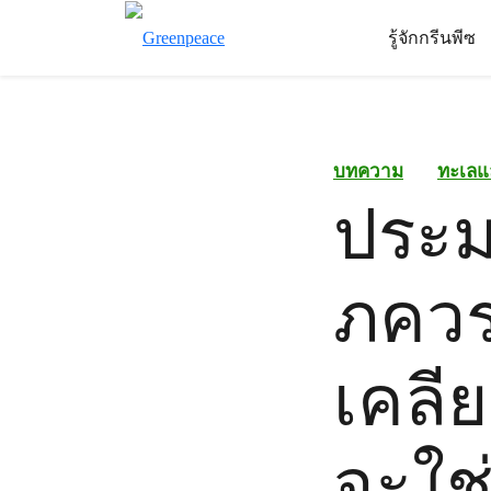
รู้จักกรีนพีซ
บทความ
ทะเลแ
ประม
ภควร
เคลีย
จะใช