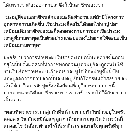
ได้เพราะว่าต้องออกหาปลาซึ่งก็เป็นอาชีพของเขา
“มะอยู่ที่จะนะอาชีพหลักของมะคือทำอวน แต่ถ้ามีโครงการ
อุตสาหกรรมเกิดขึ้น เรือประมงก็คงไม่ได้ออกไปหาปู ปลา
เหมือนเดิม อาชีพของมะก็คงลดลงตามการออกเรือประมง
เราดูที่มาบตาพุดเป็นตัวอย่าง และมะเองไม่อยากให้จะนะเป็น
เหมือนมาบตาพุด”
มะอธิบายว่าการทำประมงในรายละเอียดนั้นมีหลายขั้นตอน
อยู่ในนั้น ตั้งแต่คนที่ทำอาชีพถักอวนปู อวนปูก็จะถูกส่งไปใช้
งานในเรือชาวประมงแล้วพอเขาจับปูได้ ก็จะนำปูขึ้นฝั่งไป
แกะปูออกจากอวน จากนั้นจะมัดปูเป็นกิโลกรัมแล้วส่งขาย จะ
เห็นได้ว่าในการจับปูครั้งหนึ่งมีคนที่อยู่ในกระบวนการนี้
มากมายและนี่คืออาชีพของพวกเขา สร้างรายได้ให้กับเขามา
เนิ่นนาน
“ตอนที่พวกเรารวมกลุ่มกันที่หน้า UN มะทำกับข้าวอยู่ในครัว
ตลอด 9 วัน มักจะมีน้อง ๆ ลูก ๆ เดินมาถามทุกวันว่า มะวันนี้
แกงอะไร วันนี้มะทำอะไรให้เรากิน เราสบายใจทุกครั้งที่ทุก