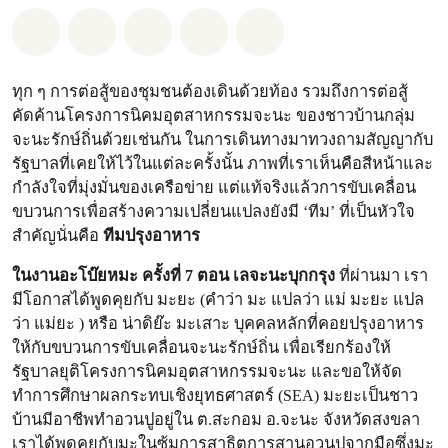
แชร์ Whatsapp
แชร์ Facebook
แชร์ Twitter
แชร์ Email
Share on Bluesky
ทุก ๆ การต่อสู้ของชุมชนต้องเดินด้วยท้อง รวมถึงการต่อสู้
คัดค้านโครงการนิคมอุตสาหกรรมจะนะ ของชาวบ้านกลุ่ม
จะนะรักษ์ถิ่นด้วยเช่นกัน ในการเดินทางมาทวงถามสัญญากับ
รัฐบาลที่เคยให้ไว้ในแต่ละครั้งนั้น ภาพที่เราเห็นคือสีหน้าและ
กำลังใจที่มุ่งมั่นของเครือข่าย แต่แท้จริงแล้วการขับเคลื่อน
ขบวนการเพื่อสร้างความเปลี่ยนแปลงยังมี ‘ทีม’ ที่เป็นหัวใจ
สำคัญนั่นคือ
ทีมปรุงอาหาร
ในงานอะโบ๊ยหมะ ครั้งที่ 7 ตอน เลจะนะบุกกรุง
ที่ผ่านมา เรา
มีโอกาสได้พูดคุยกับ มะยะ (คำว่า มะ แปลว่า แม่ มะยะ แปล
ว่า แม่ยะ ) หรือ น่าดิย๊ะ มะเสาะ บุคคลหลักที่คอยปรุงอาหาร
ให้กับขบวนการขับเคลื่อนจะนะรักษ์ถิ่น เพื่อเรียกร้องให้
รัฐบาลยุติโครงการนิคมอุตสาหกรรมจะนะ และขอให้จัด
ทำการศึกษาผลกระทบเชิงยุทธศาสตร์ (SEA) มะยะเป็นชาว
บ้านมีอาชีพทำอวนปูอยู่ใน ต.สะกอม อ.จะนะ จังหวัดสงขลา
เราได้พูดคุยกับมะในซุ้มการสาธิตการสานอวนปูจากมือซึ่งมะ