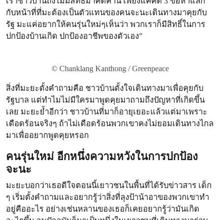
เราชาวบ้านถึงไม่มีสิทธิ์มาคัดค้าน เพียงแค่คดี 3 ข้อหาแลก
กับหน้าที่ที่มะต้องเป็นตัวแทนของคนจะนะเดินทางมาคุยกับ
รัฐ มะแค่อยากให้คนรุ่นใหม่ๆเห็นว่า พวกเราก็มีสิทธิ์ในการ
ปกป้องบ้านเกิด ปกป้องอาชีพของตัวเอง”
© Chanklang Kanthong / Greenpeace
สิ่งที่มะยะตั้งคำถามคือ ชาวบ้านตั้งใจเดินทางมาเพื่อคุยกับ
รัฐบาล แต่ทำไมไม่มีใครมาพูดคุยมาถามถึงปัญหาที่เกิดขึ้น
เลย มะยะย้ำอีกว่า ชาวบ้านที่มาก็อายุเยอะแล้วแต่มาเพราะ
เดือดร้อนจริงๆ ถ้าไม่เดือดร้อนพวกเขาคงไม่ยอมเดินทางไกล
มาเพื่ออยากพูดคุยหรอก
คนรุ่นใหม่ อีกหนึ่งความหวังในการปกป้อง
จะนะ
มะยะบอกว่าเธอดีใจตอนนี้เยาวชนในพื้นที่ได้รับข่าวสาร เด็ก
ๆ เริ่มตั้งคำถามและอยากรู้ว่าสิ่งที่ลุงป้าน้าอาของพวกเขาทำ
อยู่คืออะไร อย่างเช่นหลานของเธอก็เคยอยากรู้ว่ามันเกิด