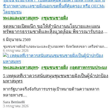
ทะเลและมหาสมุทร
ชุมชนชายฝั่ง
จดหมายเปิดผนึก ขอให้สำนักงานนโยบายและแผน
ทรัพยากรธรรมชาติและสิ่งแวดล้อม พิจารณารับรอง
“เลชุมชน จะนะ-เทพา” เป็นพื้นที่คุ้มครองความหลาก
6 มิถุนายน 2569
หลายทางชีวภาพทางทะเลชายฝั่งนอกเขตพื้นที่คุ้มครอง
หรือ OECMs โดยชุมชน
ชุมชนชายฝั่งอำเภอจะนะและอำเภอเทพา จังหวัดสงขลา เครือข่ายภาค
ประชาชนและกรีนพีซ ประเทศไทย
6 กรกฎาคม 2026
ทะเลและมหาสมุทร
ชุมชนชายฝั่ง
อุตสาหกรรมประมง
5 เหตุผลที่เราควรสนับสนุนชุมชนชายฝั่งเป็นผู้นำปกป้อง
มหาสมุทร
หากรัฐบาลจริงจังกับการบรรลุเป้าหมายด้านความหลาก
หลายทางช…
Sara Bettinelli
3 กรกฎาคม 2026