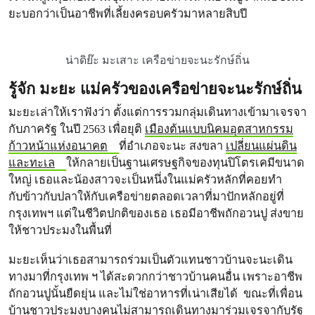
ยะบอกว่าเป็นอาชีพที่เลี้ยงครอบครัวมาหลายสิบปี
น่าดิย๊ะ มะเสาะ เครือข่ายจะนะรักษ์ถิ่น
รู้จัก มะยะ แม่ครัวของเครือข่ายจะนะรักษ์ถิ่น
มะยะเล่าให้เราฟังว่า ตั้งแต่การรวมกลุ่มเดินทางเข้ามาเจรจา
กับภาครัฐ ​​ในปี 2563 เพื่อยุติ
เมืองต้นแบบนิคมอุตสาหกรรม
ก้าวหน้าแห่งอนาคต
ที่อำเภอจะนะ สงขลา
เปลี่ยนแผ่นดิน
และทะเล
ให้กลายเป็นฐานเศรษฐกิจของทุนปิโตรเคมีขนาด
ใหญ่ เธอและน้องสาวจะเป็นหนึ่งในแม่ครัวหลักที่คอยทำ
กับข้าวกับปลาให้กับเครือข่ายตลอดเวลาที่มาปักหลักอยู่ที่
กรุงเทพฯ แต่ในชีวิตปกติของเธอ เธอมีอาชีพถักอวนปู ส่งขาย
ให้ชาวประมงในพื้นที่
มะยะเห็นว่าเธอสามารถร่วมเป็นตัวแทนชาวบ้านจะนะเดิน
ทางมาที่กรุงเทพ ฯ ได้สะดวกกว่าชาวบ้านคนอื่น เพราะอาชีพ
ถักอวนปูนั้นยืดยุ่น และไม่ใช่อาหารที่เน่าเสียได้ ขณะที่เพื่อน
บ้านชาวประมงบางคนไม่สามารถเดินทางมาร่วมเจรจากับรัฐ