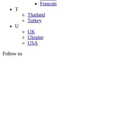
Français
T
Thailand
Turkey
U
UK
Ukraine
USA
Follow us