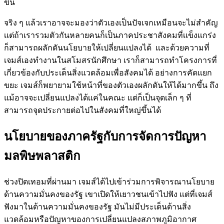
ขึ้น
จริง ๆ แล้วเราอาจจะมองว่าตัวเองเป็นปัจเจกเหมือนจะไม่สำคัญ
เเต่ถ้าเรารวมตัวกันหลายคนก็เป็นภาคประชาสังคมที่เเข็งเเกร่ง
ก็สามารถผลักดันนโยบายให้เปลี่ยนแปลงได้ เเละด้วยความที่
เจมส์เองทำงานในสโมสรนักศึกษา เราก็สามารถทำโครงการที่
เกี่ยวข้องกับประเด็นสิ่งแวดล้อมเพื่อสังคมได้ อย่างการคัดเเยก
ขยะ เจมส์ก็พยายามใช้หน้าที่ของตัวเองผลักดันให้ได้มากขึ้น ถึง
แม้อาจจะเปลี่ยนแปลงได้เเค่ในคณะ เเต่ก็เป็นจุดเล็ก ๆ ที่
สามารถจุดประกายต่อไปในสังคมที่ใหญ่ขึ้นได้
นโยบายของภาครัฐกับการจัดการปัญหา
มลพิษพลาสติก
ช่วงปิดเทอมที่ผ่านมา เจมส์ได้ไปเข้าร่วมการพิจารณานโยบาย
ด้านความมั่นคงของรัฐ เขาเปิดให้เยาวชนเข้าไปฟัง เเต่ที่เจมส์
ฟังมาในด้านความมั่นคงของรัฐ มันไม่มีประเด็นด้านสิ่ง
แวดล้อมหรือปัญหาของการเปลี่ยนแปลงสภาพภูมิอากาศ