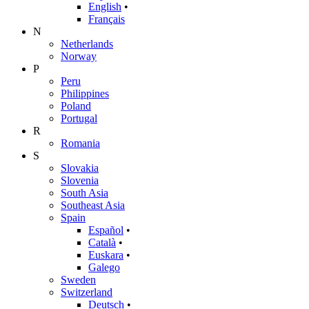
English
•
Français
N
Netherlands
Norway
P
Peru
Philippines
Poland
Portugal
R
Romania
S
Slovakia
Slovenia
South Asia
Southeast Asia
Spain
Español
•
Català
•
Euskara
•
Galego
Sweden
Switzerland
Deutsch
•