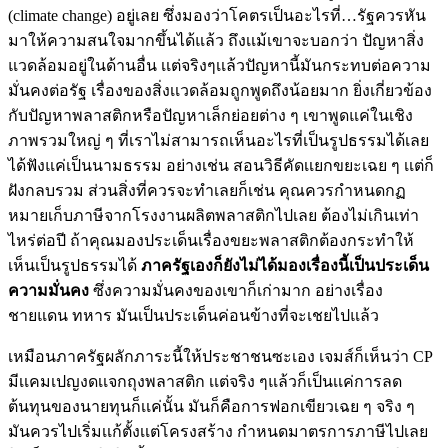
(climate change) อยู่เลย ซึ่งมองว่าโคตรเป็นอะไรที่…รัฐควรหัน
มาให้ความสนใจมากขึ้นได้แล้ว ถึงเเม้เขาจะบอกว่า ปัญหาสิ่ง
แวดล้อมอยู่ในด้านอื่น เเต่จริงๆเเล้วปัญหานี้มันกระทบต่อความ
มั่นคงต่อรัฐ เรื่องของสิ่งเเวดล้อมถูกพูดถึงน้อยมาก ยิ่งเกี่ยวข้อง
กับปัญหาพลาสติกหรือปัญหาเล็กย่อยต่าง ๆ เขาพูดแค่ในเชิง
ภาพรวมใหญ่ ๆ ที่เราไม่สามารถเห็นอะไรที่เป็นรูปธรรมได้เลย
ได้ฟังแค่เป็นนามธรรม อย่างเช่น สอนวิธีคัดเเยกขยะเฉย ๆ เเต่ก็
ฝังกลบรวม ส่วนสิ่งที่ควรจะทำเลยก็เช่น คุณควรกำหนดกฏ
หมายเก็บภาษีจากโรงงานผลิตพลาสติกไปเลย ต้องไม่เกินเท่า
ไหร่ต่อปี ถ้าคุณมองประเด็นเรื่องขยะพลาสติกต้องกระทำให้
เห็นเป็นรูปธรรมได้
ภาครัฐเองก็ยังไม่ได้มองเรื่องนี้เป็นประเด็น
ความมั่นคง
ซึ่งความมั่นคงของเขาก็เก่ามาก อย่างเรื่อง
ชายแดน ทหาร มันเป็นประเด็นค่อนข้างที่จะเชยไปแล้ว
เหมือนภาครัฐผลักภาระนี้ให้ประชาชนซะเอง เจมส์ก็เห็นว่า CP
มีเเคมเปญงดเเจกถุงพลาสติก เเต่จริง ๆแล้วก็เป็นเเค่การลด
ต้นทุนของนายทุนก็เเค่นั้น มันก็คือการฟอกเขียวเฉย ๆ จริง ๆ
มันควรไปเริ่มเเก้ตั้งเเต่โครงสร้าง กำหนดมาตรการภาษีไปเลย