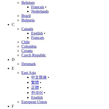
Belgium
Français
•
Nederlands
Brazil
Bulgaria
C
Canada
English
•
Français
Chile
Colombia
Croatia
Czech Republic
D
Denmark
E
East Asia
中文简体
•
繁體
•
正體
•
한국어
•
English
European Union
F