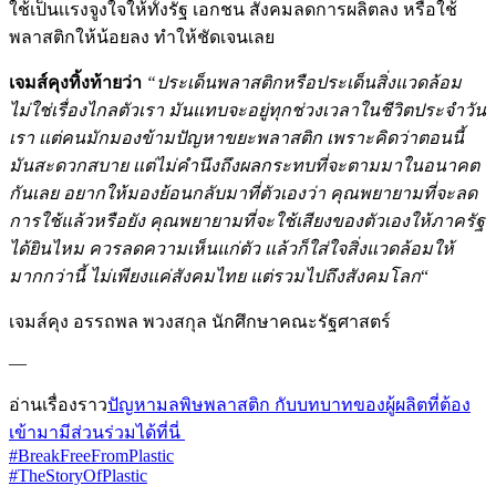
ใช้เป็นเเรงจูงใจให้ทั้งรัฐ เอกชน สังคมลดการผลิตลง หรือใช้
พลาสติกให้น้อยลง ทำให้ชัดเจนเลย
เจมส์คุงทิ้งท้ายว่า
“ประเด็นพลาสติกหรือประเด็นสิ่งแวดล้อม
ไม่ใช่เรื่องไกลตัวเรา มันแทบจะอยู่ทุกช่วงเวลาในชีวิตประจำวัน
เรา เเต่คนมักมองข้ามปัญหาขยะพลาสติก เพราะคิดว่าตอนนี้
มันสะดวกสบาย เเต่ไม่คำนึงถึงผลกระทบที่จะตามมาในอนาคต
กันเลย อยากให้มองย้อนกลับมาที่ตัวเองว่า คุณพยายามที่จะลด
การใช้แล้วหรือยัง คุณพยายามที่จะใช้เสียงของตัวเองให้ภาครัฐ
ได้ยินไหม ควรลดความเห็นแก่ตัว เเล้วก็ใส่ใจสิ่งแวดล้อมให้
มากกว่านี้ ไม่เพียงแค่สังคมไทย แต่รวมไปถึงสังคมโลก
“
เจมส์คุง อรรถพล พวงสกุล นักศึกษาคณะรัฐศาสตร์
—
อ่านเรื่องราว
ปัญหามลพิษพลาสติก กับบทบาทของผู้ผลิตที่ต้อง
เข้ามามีส่วนร่วมได้ที่นี่
#BreakFreeFromPlastic
#TheStoryOfPlastic