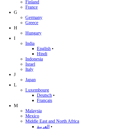
Finland
France
G
Germany
Greece
H
Hungary
I
India
English
•
Hindi
Indonesia
Israel
Italy
J
Japan
L
Luxembourg
Deutsch
•
Français
M
Malaysia
Mexico
Middle East and North Africa
العربية
•