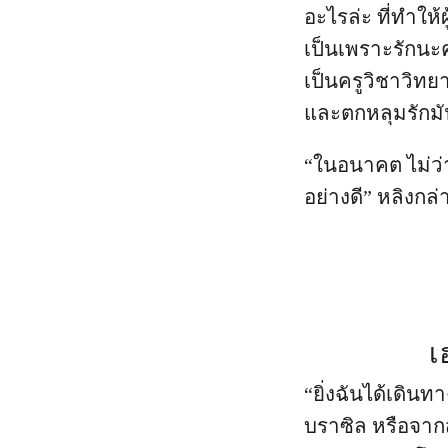
อะไรล่ะ ที่ทำให
เป็นเพราะรักนะค
เป็นครูวิชาวิทย
และตกหลุมรักมั
“ในอนาคต ไม่ว่
อย่างดี” หลิงกล่
เ
“ยิ่งฉันได้เดิน
บราซิล หรือจากส