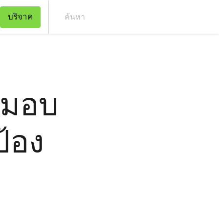
บริจาค
ค้น
ี่มอบ
้อง