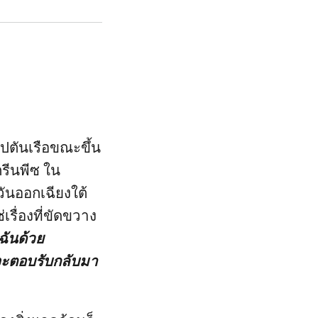
ัปตันเรือขณะขึ้น
กรีนพีซ ใน
ันออกเฉียงใต้
่เรื่องที่ขัดขวาง
บฉันด้วย
จะตอบรับกลับมา