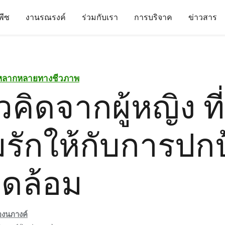
นพีซ
งานรณรงค์
ร่วมกับเรา
การบริจาค
ข่าวสาร
หลากหลายทางชีวภาพ
คิดจากผู้หญิง ท
รักให้กับการปกป
วดล้อม
้องนภางค์