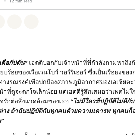
9
•
12 min read
pp
Facebook
แชร์ Twitter
แชร์ Email
Share on Bluesky
คือกัปตัน”
เฮตตีบอกกับเจ้าหน้าที่ที่กำลังถามหาถึงก
ร้อยของเรือเรนโบว์ วอร์ริเออร์ ซึ่งเป็นเรือธงของ
ทางรณรงค์เพื่อปกป้องสภาพภูมิอากาศของเอเชียตะว
หน้าที่ดูจะตกใจเล็กน้อย แต่เฮตตีรู้สึกเสมอว่าเพศไม่ใช
รักต่อสิ่งแวดล้อมของเธอ
“ไม่มีใครที่ปฏิบัติไม่ดีกั
่าง ถ้าฉันปฏิบัติกับทุกคนด้วยความเคารพ ทุกคนก็
พ”