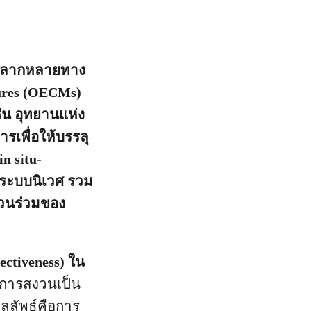
ามหลากหลายทาง
sures (OECMs)
เช่น อุทยานแห่ง
ารเพื่อให้บรรลุ
n situ-
งระบบนิเวศ รวม
่วนร่วมของ
ctiveness) ใน
่อการสงวนเป็น
ผลลัพธ์คือการ