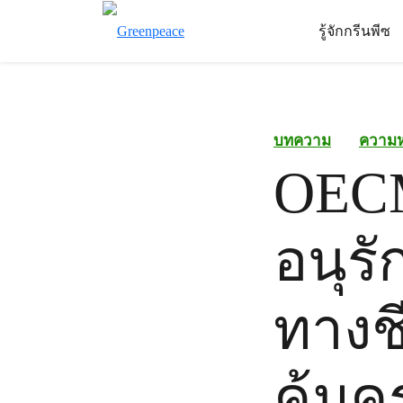
รู้จักกรีนพีซ
บทความ
ความ
OECMs
อนุร
ทางช
คุ้ม