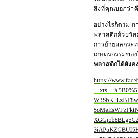
สิ่งที่คุณบอกว่
อย่างไรก็ตาม ก
พลาสติกด้วยวัสด
การย้ายผลกระทบก
เกษตรกรรมขอ
พลาสติกได้ยังคง
https://www.fac
__xts__%5B0%5
W3SbK_LzBT8w
5oMeEsWFzFkt
XGGjob8BLg5C2
3iAPuKZGBUI5