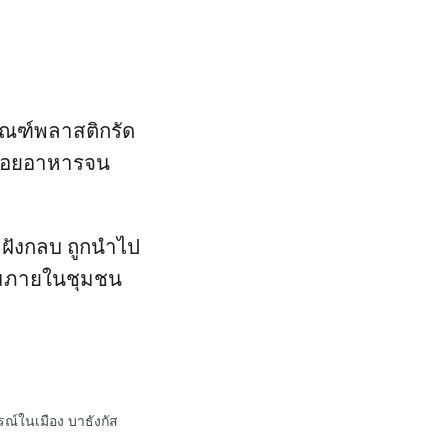
ัณฑ์พลาสติกรัด
รย่อยอาหารจน
ฝังกลบ ถูกนำไป
้อมภายในชุมชน
รณ์ในเมือง บาธังกัส