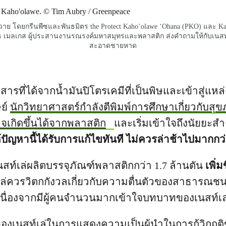
ย โดยกรีนพีซและพันธมิตร the Protect Kaho’olawe ‘Ohana (PKO) และ Kah
ธ เมลเกส ผู้ประสานงานรณรงค์มหาสมุทรและพลาสติก ส่งคำถามให้กับเนส
สะอาดชายหาด
ารที่ได้จากน้ำมันปิโตรเคมีที่เป็นพิษและเข้าสู่แห
ย์
นักวิทยาศาสตร์กำลังตีพิมพ์การศึกษาเกี่ยวกับสุข
าจเกิดขึ้นได้จากพลาสติก
และเริ่มเข้าใจถึงนัยยะส
้ปัญหานี้ได้รับการแก้ไขทันที ไม่ควรล่าช้าไปมากกว่
ว เนสท์เล่ผลิตบรรจุภัณฑ์พลาสติกกว่า 1.7 ล้านตัน
เพิ่ม
เล่ควรวิตกกังวลเกี่ยวกับความตื่นตัวของสาธารณชนที่
ื่องจากมีผู้คนจำนวนมากเข้าใจบทบาทของเนสท์เล่ใน
ของเนสท์เล่ในการแสดงความเป็นผู้นำในการกู้วิกฤติข