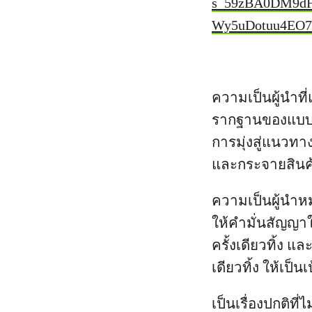
s_59zBA0DM9d
Wy5uDotuu4EO7
ความเป็นผู้นำที
รากฐานของแบบจำล
การมุ่งสู่แนวทาง
และกระจายสินค้า
ความเป็นผู้นำห
ให้คำมั่นสัญญา
ครั้งเดียวทิ้ง
เดียวทิ้ง ให้เป
เป็นเรื่องปกติที