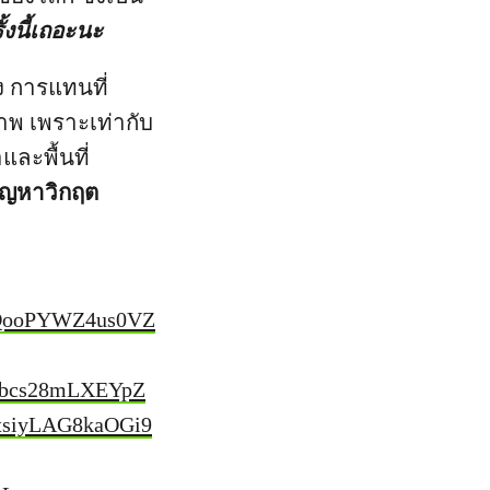
้งนี้เถอะนะ
ง การแทนที่
ภาพ เพราะเท่ากับ
ละพื้นที่
ปัญหาวิกฤต
QooPYWZ4us0VZ
bcs28mLXEYpZ
siyLAG8kaOGi9