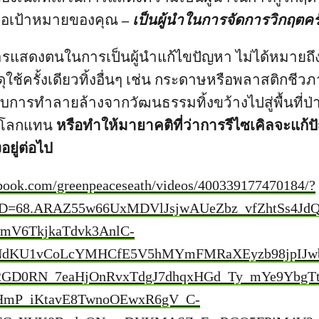
าคือเป้าหมายของคุณ
–
เป็นผู้นำในการจัดการวิกฤตครั
ารแสดงตนในการเป็นผู้นำแก้ไขปัญหา ไม่ได้หมายถึ
ุใช้ครั้งเดียวทิ้งอื่นๆ เช่น กระดาษหรือพลาสติกชีว
ารทำลายล้างจากวัฒนธรรมทิ้งขว้างไปสู่พื้นที่ป่าแ
งโลกแทน
หรือทำให้มายาคติที่ว่าการรีไซเคิลจะแก้
อยู่ต่อไป
ebook.com/greenpeaceseath/videos/400339177470184/?
D=68.ARAZ55w66UxMDVlJsjwAUeZbz_vfZhtSs4Jd
mV6TkjkaTdvk3AnlC-
NdKU1vCoLcYMHCfE5V5hMYmFMRaXEyzb98jpIJw
GD0RN_7eaHjOnRvxTdgJ7dhqxHGd_Ty_mYe9YbgTt
HmP_iKtavE8TwnoOEwxR6gV_C-