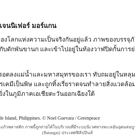
เจนนิเฟอร์ มอร์แกน
งโลกแห่งความเป็นจริงกันอยู่แล้ว ภาพของบรรจุภ
นกับดักพันขานก และเข้าไปอยู่ในท้องวาฬปิดกั้นกา
รอดลงแม่น้ำและมหาสมุทรของเรา ทับถมอยู่ในหลุม
เคมีเป็นพิษ และถูกทิ้งเรี่ยราดจนทำลายสิ่งแวดล
่งในภูมิภาคเอเชียตะวันออกเฉียงใต้
ในแก้วพลาสติก ภาพนี้ถูกถ่ายได้ในบริเวณที่มีระบบนิเวศทางทะเลอันอุดมสมบู
(Batangas) ประเทศฟิลิปปินส์