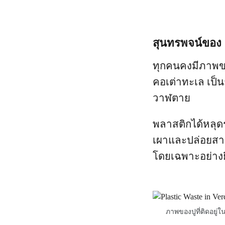
สุนทรพจน์ของ 
ทุกคนคงมีภาพขอ
คอเต่าทะเล เป็
วาฬตาย
พลาสติกได้หลุด
เผาและปล่อยสาร
โดยเฉพาะอย่างยิ
ภาพของปูที่ติดอยู่