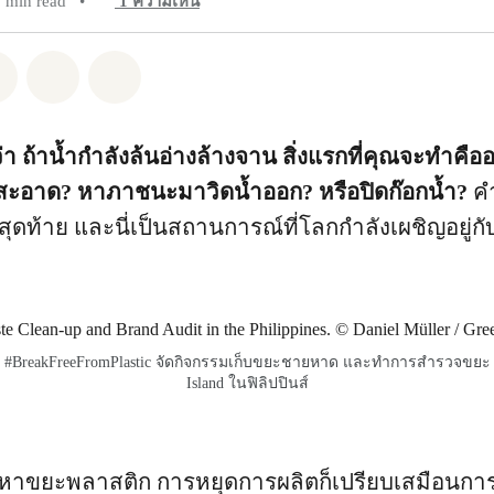
5 min read
•
1
ความเห็น
pp
Facebook
แชร์ Twitter
แชร์ Email
Share on Bluesky
 ถ้าน้ำกำลังล้นอ่างล้างจาน สิ่งแรกที่คุณจะทำคืออะ
ะอาด? หาภาชนะมาวิดน้ำออก? หรือปิดก๊อกน้ำ?
ค
บสุดท้าย และนี่เป็นสถานการณ์ที่โลกกำลังเผชิญอยู่ก
ย #BreakFreeFromPlastic จัดกิจกรรมเก็บขยะชายหาด และทำการสำรวจขยะ
Island ในฟิลิปปินส์
าขยะพลาสติก การหยุดการผลิตก็เปรียบเสมือนการป