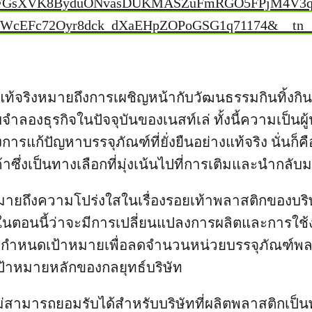
FGsXVK8ByduONvasDUKMASZuFmRGO5FPjM4V3q
WcEFc72Oyr8dck_dXaEHpZOPoGSG1q71174&__tn_
่แท้จริงหมายถึงการเผชิญหน้ากับวัฒนธรรมกินทิ้งกินขว
องธุรกิจในปัจจุบันของเนสท์เล่ ทั้งนี้
ความเป็นผู
การแก้ปัญหาบรรจุภัณฑ์ที่ยั่งยืนอย่างแท้จริง นั่นก็
ซึ่งเป็นทางเลือกที่มุ่งเน้นไปที่การเติมและนำกลับม
มายถึงความโปร่งใสในเรื่องรอยเท้าพลาสติกของบริ
ในตอนนี้ว่าจะมีการเปลี่ยนแปลงการผลิตและการใช
 และกำหนดเป้าหมายเพื่อลดจำนวนหน่วยบรรจุภัณฑ์พลา
็นเป้าหมายหลักของกลยุทธ์บริษัท
่ไม่สามารถยอมรับได้สำหรับบริษัทที่ผลิตพลาสติกเป็นพ