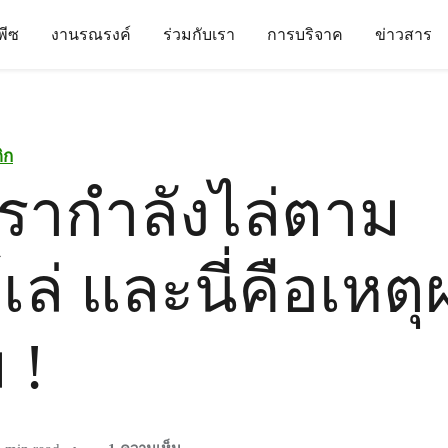
นพีซ
งานรณรงค์
ร่วมกับเรา
การบริจาค
ข่าวสาร
ิก
รากำลังไล่ตาม
เล่ และนี่คือเหตุ
 !