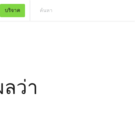
บริจาค
ค้น
ผลว่า