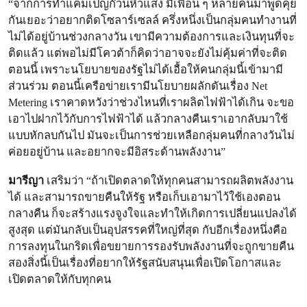
“จากการทำแคมเปญก๊วนหิวแสง มีเพื่อน ๆ หลายคนมาพูดคุย
กันเยอะว่าอยากติดโซลาร์เซลล์ ครึ่งหนึ่งเป็นกลุ่มคนทำงานที่
ไม่ได้อยู่บ้านช่วงกลางวัน เขามีความต้องการและเงินทุนที่จะ
ติดแล้ว แต่พอไม่มีโควต้าก็คิดว่าอาจจะยังไม่คุ้มค่าที่จะติด
ตอนนี้ เพราะนโยบายของรัฐไม่ได้เอื้อให้คนกลุ่มนี้เข้ามามี
ส่วนร่วม ตอนนี้เครือข่ายเรามีนโยบายผลักดันเรื่อง Net
Metering เราคาดหวังว่าช่วงไหนที่เราผลิตไฟฟ้าได้เกิน จะขอ
เอาไปฝากไว้กับการไฟฟ้าได้ แล้วกลางคืนเราเอากลับมาใช้
แบบหักลบกันไป มันจะเป็นการช่วยเหลือกลุ่มคนที่กลางวันไม่
ค่อยอยู่บ้าน และอยากจะมีอิสระด้านพลังงาน”
มารีญา
เสริมว่า “ถ้าเปิดตลาดให้ทุกคนสามารถผลิตพลังงาน
ได้ และสามารถขายคืนให้รัฐ หรือเก็บเอามาไว้ใช้เองตอน
กลางคืน ก็จะสร้างแรงจูงใจและทำให้เกิดการเปลี่ยนแปลงได้
สูงสุด แต่มันกลับเป็นอุปสรรคที่ใหญ่ที่สุด กับอีกเรื่องหนึ่งคือ
การลงทุนในกริดเพื่อขยายการรองรับพลังงานที่จะถูกขายคืน
สองสิ่งนี้เป็นเรื่องที่อยากให้รัฐสนับสนุนเพื่อเปิดโอกาสและ
เปิดตลาดให้กับทุกคน