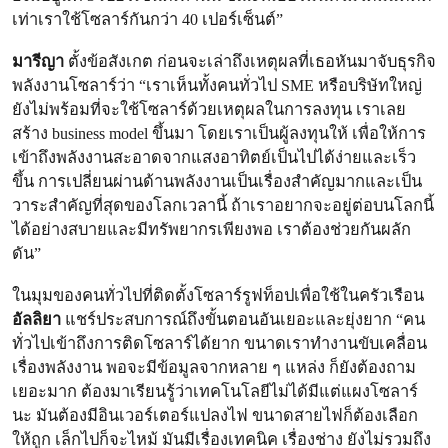
เท่าเราใช้โซลาร์กันกว่า 40 เปอร์เซ็นต์”
มารีญา
ตั้งข้อสังเกต ก่อนจะเล่าถึงเหตุผลที่เธอหันมาจับธุรกิจ
พลังงานโซลาร์ว่า “เราเห็นทั้งคนทั่วไป SME หรือบริษัทใหญ่
ยังไม่พร้อมที่จะใช้โซลาร์ด้วยเหตุผลในการลงทุน เราเลย
สร้าง business model ขึ้นมา โดยเราเป็นผู้ลงทุนให้ เพื่อให้การ
เข้าถึงพลังงานสะอาดจากแสงอาทิตย์เป็นไปได้ง่ายและเร็ว
ขึ้น การเปลี่ยนผ่านด้านพลังงานเป็นเรื่องสำคัญมากและเป็น
วาระสำคัญที่สุดของโลกเวลานี้ ถ้าเราอยากจะอยู่ต่อบนโลกนี้
ได้อย่างสบายและมีทรัพยากรเพียงพอ เราต้องช่วยกันผลัก
ดัน”
ในมุมของคนทั่วไปที่ติดตั้งโซลาร์รูฟท็อปเพื่อใช้ในครัวเรือน
อัลลิยา
แชร์ประสบการณ์ถึงขั้นตอนอันเยอะและยุ่งยาก “คน
ทั่วไปเข้าถึงการติดโซลาร์ได้ยาก ขนาดเราทำงานขับเคลื่อน
เรื่องพลังงาน พอจะมีข้อมูลจากหลาย ๆ แหล่ง ก็ยังต้องถาม
เยอะมาก ต้องมาเรียนรู้ว่าเทคโนโลยีไม่ได้มีแต่แผงโซลาร์
นะ มันต้องมีอินเวอร์เตอร์แปลงไฟ ขนาดสายไฟก็ต้องเลือก
ให้ถูก เล็กไปก็จะไหม้ มันมีเรื่องเทคนิค เรื่องช่าง ยังไม่รวมถึง