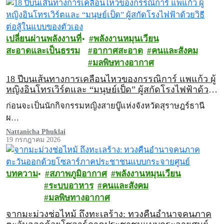
เปลี่ยนผ่านพลังงานที่
พลังงานหมุนเวียน
สะอาดและเป็นธรรม
อากาศสะอาด
คนและสังคม
มลพิษทางอากาศ
18 ปีบนเส้นทางการเคลื่อนไหวของกรรณิการ์ แพแก้ว ผู้
หญิงอินโทรเวิร์ตและ “มนุษย์เป็ด” ผู้สกัดโรงไฟฟ้าด้วย
วิธีต่อสู้ในแบบของตัวเอง
ก่อนจะเป็นนักกิจกรรมหญิงสายบู๊แห่งจังหวัดสุราษฎร์ธานี
ผ…
Nattanicha Phuklai
19 กรกฎาคม 2026
บทความ
สภาพภูมิอากาศ
พลังงานหมุนเวียน
ระบบอาหาร
คนและสังคม
มลพิษทางอากาศ
จากมะม่วงช่อไหม้ ถึงทะเลร้าง: ทวงคืนอำนาจคนภาค