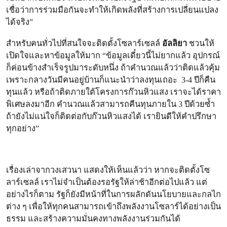
เชื่อว่าการร่วมมือกันจะทำให้เกิดพลังที่สร้างการเปลี่ยนแปลง
ได้จริง”
สำหรับคนทั่วไปที่สนใจจะติดตั้งโซลาร์เซลล์
อัลลิยา
ชวนให้
เปิดใจและหาข้อมูลให้มาก “ข้อมูลเดี๋ยวนี้ไม่ยากแล้ว อุปกรณ์
ก็ค่อนข้างสำเร็จรูปมาระดับหนึ่ง ถ้าคำนวณแล้วว่าติดแล้วคุ้ม
เพราะกลางวันมีคนอยู่บ้านก็แนะนำว่าลงทุนเถอะ 3-4 ปีก็คืน
ทุนแล้ว หรือถ้าติดภายใต้โครงการก๊วนหิวแสง เราจะได้ราคา
พิเศษลงมาอีก คำนวณแล้วสามารถคืนทุนภายใน 3 ปีด้วยซ้ำ
ถ้ายังไม่แน่ใจก็ติดต่อกับก๊วนหิวแสงได้ เรายินดีให้คำปรึกษา
ทุกอย่าง”
เรื่องเล่าจากวงเสวนา แสดงให้เห็นแล้วว่า หากจะติดตั้งโซ
ลาร์เซลล์ เราไม่จำเป็นต้องรอรัฐให้ล่าช้าอีกต่อไปแล้ว แต่
อย่างไรก็ตาม รัฐก็ยังมีหน้าที่ในการผลักดันนโยบายและกลไก
ต่าง ๆ เพื่อให้ทุกคนสามารถเข้าถึงพลังงานโซลาร์ได้อย่างเป็น
ธรรม และสร้างความมั่นคงทางพลังงานร่วมกันได้