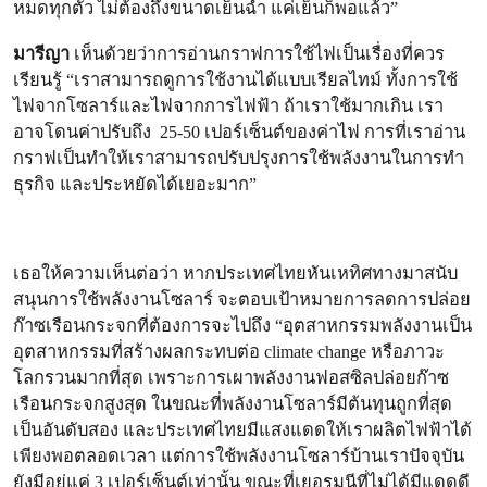
หมดทุกตัว ไม่ต้องถึงขนาดเย็นฉ่ำ แค่เย็นก็พอแล้ว”
มารีญา
เห็นด้วยว่าการอ่านกราฟการใช้ไฟเป็นเรื่องที่ควร
เรียนรู้ “เราสามารถดูการใช้งานได้แบบเรียลไทม์ ทั้งการใช้
ไฟจากโซลาร์และไฟจากการไฟฟ้า ถ้าเราใช้มากเกิน เรา
อาจโดนค่าปรับถึง 25-50 เปอร์เซ็นต์ของค่าไฟ การที่เราอ่าน
กราฟเป็นทำให้เราสามารถปรับปรุงการใช้พลังงานในการทำ
ธุรกิจ และประหยัดได้เยอะมาก”
เธอให้ความเห็นต่อว่า หากประเทศไทยหันเหทิศทางมาสนับ
สนุนการใช้พลังงานโซลาร์ จะตอบเป้าหมายการลดการปล่อย
ก๊าซเรือนกระจกที่ต้องการจะไปถึง “อุตสาหกรรมพลังงานเป็น
อุตสาหกรรมที่สร้างผลกระทบต่อ climate change หรือภาวะ
โลกรวนมากที่สุด เพราะการเผาพลังงานฟอสซิลปล่อยก๊าซ
เรือนกระจกสูงสุด ในขณะที่พลังงานโซลาร์มีต้นทุนถูกที่สุด
เป็นอันดับสอง และประเทศไทยมีแสงแดดให้เราผลิตไฟฟ้าได้
เพียงพอตลอดเวลา แต่การใช้พลังงานโซลาร์บ้านเราปัจจุบัน
ยังมีอยู่แค่ 3 เปอร์เซ็นต์เท่านั้น ขณะที่เยอรมนีที่ไม่ได้มีแดดดี