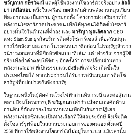
ขวัญกนก กษิรวัฒน์
และผู้ใช้พลังงานโซลาร์ตัวจริงอย่าง
อัลลิ
ยา เหมือนอบ
หนึ่งในเครือข่ายผลักดันด้านพลังงานหมุนเวียน
ที่สะอาดและเป็นธรรม ผู้ร่วมก่อตั้ง โครงการส่งเสริมการใช้
พลังงานโซลาร์ภาคประชาชน เพื่อให้ทุกคนได้ติดตั้งโซลาร์
อย่างมั่นใจในต้นทุนที่ต่ำลง และ
มารีญา พูลเลิศลาภ
CEO
แห่ง Siam Sun ธุรกิจบริการติดตั้งโซลาร์เซลล์ เพื่อสนับสนุน
การใช้พลังงานสะอาด ในวงสนทนา ‘ติดก่อน ไม่รอ(รัฐ)ล้าววว
วน้า’ วงสนทนาที่มีชื่อหัวข้อแบบ ‘ทีเล่น’ แต่ ‘ทำจริง’ จากผู้ใช้
จริง เพื่อย้ำคำตอบให้ชัด ๆ อีกครั้งว่า การเปลี่ยนผ่านทาง
พลังงานสะอาดที่เป็นธรรมและยั่งยืนที่แท้จริง เกิดขึ้นใน
ประเทศไทยได้ หากประชาชนได้รับการสนับสนุนการติดโซ
ลาร์รูฟท็อปอย่างจริงจังจากรัฐ
ในฐานะหนึ่งในผู้คัดค้านโรงไฟฟ้าถ่านหินกระบี่ และต่อสู้นาน
หลายปีจนโครงการยุติ
ขวัญกนก
เล่าว่า เมื่อตนเองคัดค้าน
ถ่านหิน ก็ต้องหาอะไรมาทดแทนเพื่อยืนยันการปฏิเสธ
พลังงานฟอสซิลและเป็นทางเลือกที่ให้ผลประจักษ์ จึงเริ่มติด
ตั้งโซลาร์รูฟท็อปในสถานประกอบการของตนเอง ตั้งแต่ปี
2558 ที่การใช้พลังงานโซลาร์ยังไม่อยู่ในกระแส แม้เวลานั้น