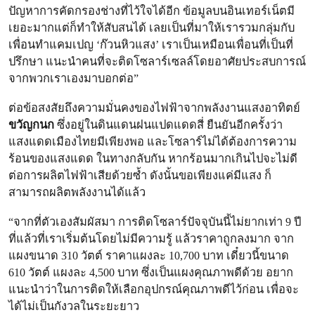
ปัญหาการคัดกรองช่างที่ไว้ใจได้อีก ข้อมูลบนอินเทอร์เน็ตมี
เยอะมากแต่ก็ทำให้สับสนได้ เลยเป็นที่มาให้เรารวมกลุ่มกับ
เพื่อนทำแคมเปญ ‘ก๊วนหิวแสง’ เราเป็นเหมือนเพื่อนที่เป็นที่
ปรึกษา แนะนำคนที่จะติดโซลาร์เซลล์โดยอาศัยประสบการณ์
จากพวกเราเองมาบอกต่อ”
ต่อข้อสงสัยถึงความมั่นคงของไฟฟ้าจากพลังงานแสงอาทิตย์
ขวัญกนก
ซึ่งอยู่ในดินแดนฝนแปดแดดสี่ ยืนยันอีกครั้งว่า
แสงแดดเมืองไทยมีเพียงพอ และโซลาร์ไม่ได้ต้องการความ
ร้อนของแสงแดด ในทางกลับกัน หากร้อนมากเกินไปจะไม่ดี
ต่อการผลิตไฟฟ้าเสียด้วยซ้ำ ดังนั้นขอเพียงแค่มีแสง ก็
สามารถผลิตพลังงานได้แล้ว
“จากที่ตัวเองสัมผัสมา การติดโซลาร์ปัจจุบันนี้ไม่ยากเท่า 9 ปี
ที่แล้วที่เราเริ่มต้นโดยไม่มีความรู้ แล้วราคาถูกลงมาก จาก
แผงขนาด 310 วัตต์ ราคาแผงละ 10,700 บาท เดี๋ยวนี้ขนาด
610 วัตต์ แผงละ 4,500 บาท ซึ่งเป็นแผงคุณภาพดีด้วย อยาก
แนะนำว่าในการติดให้เลือกอุปกรณ์คุณภาพดีไว้ก่อน เพื่อจะ
ได้ไม่เป็นกังวลในระยะยาว