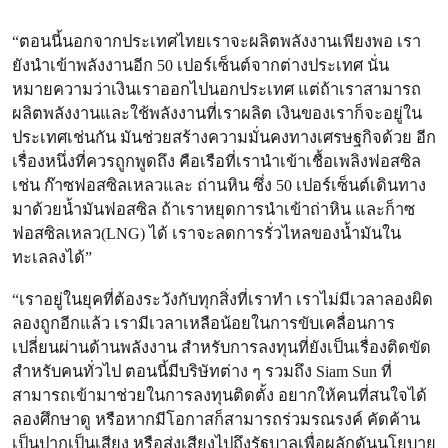
“ตอนนี้นอกจากประเทศไทยเราจะผลิตพลังงานเพียงพอ เรา
ยังนำเข้าพลังงานอีก 50 เปอร์เซ็นต์จากต่างประเทศ นั่น
หมายความว่าเงินเราออกไปนอกประเทศ แต่ถ้าเราสามารถ
ผลิตพลังงานและใช้พลังงานที่เราผลิต เงินของเราก็จะอยู่ใน
ประเทศเช่นกัน มันช่วยสร้างความมั่นคงทางเศรษฐกิจด้วย อีก
เรื่องหนึ่งที่ควรถูกพูดถึง คือเรือที่เรานำเข้าเชื้อเพลิงฟอสซิล
เช่น ก๊าซฟอสซิลเหลวและ ถ่านหิน ซึ่ง 50 เปอร์เซ็นต์เดินทาง
มาด้วยน้ำมันฟอสซิล ถ้าเราหยุดการนำเข้าถ่าหิน และก็าซ
ฟอสซิลเหลว(LNG) ได้ เราจะลดการรั่วไหลของน้ำมันใน
ทะเลลงได้”
“เราอยู่ในยุคที่ต้องระวังกับทุกสิ่งที่เราทำ เราไม่มีเวลาลองผิด
ลองถูกอีกแล้ว เรามีเวลาเหลือน้อยในการขับเคลื่อนการ
เปลี่ยนผ่านด้านพลังงาน สำหรับการลงทุนที่ยังเป็นเรื่องติดขัด
สำหรับคนทั่วไป ตอนนี้มีบริษัทต่าง ๆ รวมถึง Siam Sun ที่
สามารถเข้ามาช่วยในการลงทุนติดตั้ง อยากให้คนที่สนใจได้
ลองศึกษาดู หรือหากมีโอกาสก็สามารถร่วมรณรงค์ คัดค้าน
เป็นปากเป็นเสียง หรือส่งเสียงไปถึงรัฐบาลเพื่อผลักดันนโยบาย