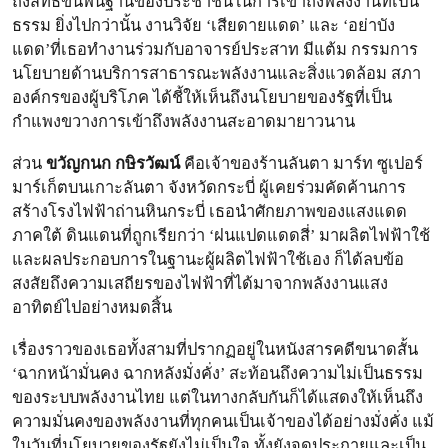
ถึงสิทธิขั้นพื้นฐานของประชาชนในการเข้าถึงพลังงานที่เป็น
ธรรม ยิ่งไปกว่านั้น งานวิจัย ‘เสียดายแดด’ และ ‘อย่าบัง
แดด’ที่เธอทำงานร่วมกับอาจารย์ประสาท มีแต้ม กรรมการ
นโยบายด้านบริการสาธารณะพลังงานและสิ่งแวดล้อม สภา
องค์กรของผู้บริโภค ได้ชี้ให้เห็นถึงนโยบายของรัฐที่เป็น
กำแพงขวางการเข้าถึงพลังงานสะอาดมายาวนาน
ส่วน
ขวัญกนก กษิรวัฒน์
คือเจ้าของร้านลันตา มาร์ท ซูเปอร์
มาร์เก็ตบนเกาะลันตา จังหวัดกระบี่ ผู้เคยร่วมคัดค้านการ
สร้างโรงไฟฟ้าถ่านหินกระบี่ เธอนำศักยภาพของแสงแดด
ภาคใต้ ดินแดนที่ถูกเรียกว่า ‘ฝนแปดแดดสี่’ มาผลิตไฟฟ้าใช้
และผลประกอบการในฐานะผู้ผลิตไฟฟ้าใช้เอง ก็ได้ลบข้อ
สงสัยถึงความเสถียรของไฟฟ้าที่ได้มาจากพลังงานแสง
อาทิตย์ไปอย่างหมดสิ้น
เรื่องราวของเธอทั้งสามที่ปรากฏอยู่ในหนังสารคดีขนาดสั้น
‘ฉากหน้ามั่นคง ฉากหลังมั่งคั่ง’ สะท้อนถึงความไม่เป็นธรรม
ของระบบพลังงานไทย แต่ในทางกลับกันก็ได้แสดงให้เห็นถึง
ความมั่นคงของพลังงานที่ทุกคนเป็นเจ้าของได้อย่างมั่งคั่ง แม้
ในวันที่นโยบายของรัฐยังไม่เป็นใจ ทั้งยังจุดประกายและเป็น