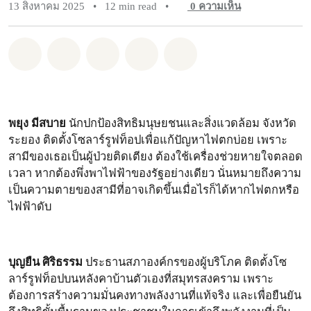
13 สิงหาคม 2025
•
12 min read
•
0
ความเห็น
แชร์ Whatsapp
แชร์ Facebook
แชร์ Twitter
แชร์ Email
Share on Bluesky
พยุง มีสบาย
นักปกป้องสิทธิมนุษยชนและสิ่งแวดล้อม จังหวัด
ระยอง ติดตั้งโซลาร์รูฟท็อปเพื่อแก้ปัญหาไฟตกบ่อย เพราะ
สามีของเธอเป็นผู้ป่วยติดเตียง ต้องใช้เครื่องช่วยหายใจตลอด
เวลา หากต้องพึ่งพาไฟฟ้าของรัฐอย่างเดียว นั่นหมายถึงความ
เป็นความตายของสามีที่อาจเกิดขึ้นเมื่อไรก็ได้หากไฟตกหรือ
ไฟฟ้าดับ
บุญยืน ศิริธรรม
ประธานสภาองค์กรของผู้บริโภค ติดตั้งโซ
ลาร์รูฟท็อปบนหลังคาบ้านตัวเองที่สมุทรสงคราม เพราะ
ต้องการสร้างความมั่นคงทางพลังงานที่แท้จริง และเพื่อยืนยัน