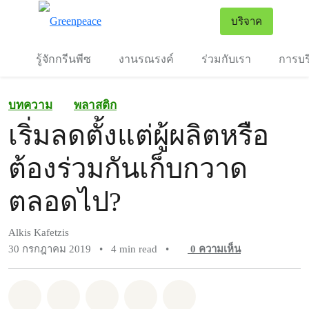
To
บริจาค
เมนู
รู้จักกรีนพีซ
งานรณรงค์
ร่วมกับเรา
การบร
บทความ
พลาสติก
เริ่มลดตั้งแต่ผู้ผลิตหรือ
ต้องร่วมกันเก็บกวาด
ตลอดไป?
Alkis Kafetzis
30 กรกฎาคม 2019
•
4 min read
•
0
ความเห็น
แชร์ Whatsapp
แชร์ Facebook
แชร์ Twitter
แชร์ Email
Share on Bluesky