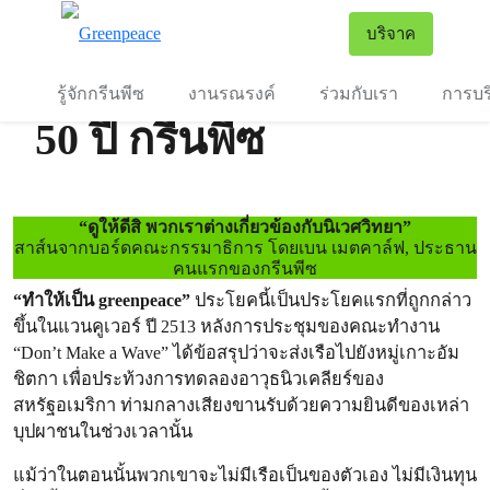
To
บริจาค
เมนู
รู้จักกรีนพีซ
งานรณรงค์
ร่วมกับเรา
การบร
50 ปี กรีนพีซ
“ดูให้ดีสิ พวกเราต่างเกี่ยวข้องกับนิเวศวิทยา”
สาส์นจากบอร์ดคณะกรรมาธิการ โดยเบน เมตคาล์ฟ, ประธาน
คนแรกของกรีนพีซ
“ทำให้เป็น greenpeace”
ประโยคนี้เป็นประโยคแรกที่ถูกกล่าว
ขึ้นในแวนคูเวอร์ ปี 2513 หลังการประชุมของคณะทำงาน
“Don’t Make a Wave” ได้ข้อสรุปว่าจะส่งเรือไปยังหมู่เกาะอัม
ชิตกา เพื่อประท้วงการทดลองอาวุธนิวเคลียร์ของ
สหรัฐอเมริกา ท่ามกลางเสียงขานรับด้วยความยินดีของเหล่า
บุปผาชนในช่วงเวลานั้น
แม้ว่าในตอนนั้นพวกเขาจะไม่มีเรือเป็นของตัวเอง ไม่มีเงินทุน