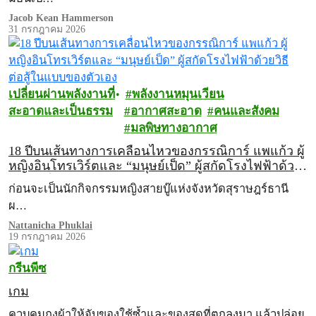
Jacob Kean Hammerson
31 กรกฎาคม 2026
เปลี่ยนผ่านพลังงานที่
พลังงานหมุนเวียน
สะอาดและเป็นธรรม
อากาศสะอาด
คนและสังคม
มลพิษทางอากาศ
18 ปีบนเส้นทางการเคลื่อนไหวของกรรณิการ์ แพแก้ว ผู้
หญิงอินโทรเวิร์ตและ “มนุษย์เป็ด” ผู้สกัดโรงไฟฟ้าด้วย
วิธีต่อสู้ในแบบของตัวเอง
ก่อนจะเป็นนักกิจกรรมหญิงสายบู๊แห่งจังหวัดสุราษฎร์ธานี
ผ…
Nattanicha Phuklai
19 กรกฎาคม 2026
กรีนพีซ
เกม
ควบคุมถุงผ้าให้จับของใช้ซ้ำและของสดที่ตกลงมา แล้วปล่อย