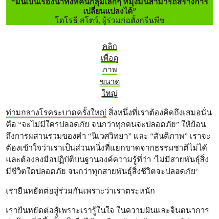
“มันเป็นเรื่องน่าทึ่งที่คนกลุ่มเล็กๆ ที่มุ่งมั่นสามารถสร้างการ
เปลี่ยนแปลงได้”
โดโรธี สโตว์, ผู้ร่วมก่อตั้งกรีนพีซ
คลิก
เพื่อดู
ภาพ
ขนาด
ใหญ่
ท่ามกลางโรคระบาดครั้งใหญ่
สิ่งหนึ่งที่เราต้องคิดถึงเสมอนั่น
คือ “จะไม่มีใครปลอดภัย จนกว่าทุกคนจะปลอดภัย” ให้ย้อน
ถึงการผสานรวมของคำ “นิเวศวิทยา” และ “สันติภาพ” เราจะ
ต้องเข้าใจว่าเราเป็นส่วนหนึ่งที่แยกขาดจากธรรมชาติไม่ได้
และต้องลงมือปฏิบัติบนฐานองค์ความรู้ที่ว่า ‘ไม่มีสายพันธุ์สิ่ง
มีชีวิตใดปลอดภัย จนกว่าทุกสายพันธุ์สิ่งชีวิตจะปลอดภัย’
เรายืนหยัดต่อสู่ร่วมกันเพราะว่าเราตระหนัก
เรายืนหยัดต่อสู้เพราะเรารู้ในใจ ในความฝันและจินตนาการ