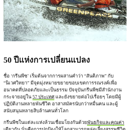
50 ปีแห่งการเปลี่ยนแปลง
ชื่อ ‘กรีนพีซ’ เริ่มต้นจากการผสานคำว่า “สันติภาพ” กับ
“นิเวศวิทยา” มีจุดมุ่งหมายขยายขอบเขตการรณรงค์เพื่อ
อนาคตที่ปลอดภัยและเป็นธรรม ปัจจุบันกรีนพีซมีสำนักงาน
กระจายอยู่ใน
57 ประเทศ
และยังขยายต่อไปเรื่อยๆ โดยมีผู้
ปฏิบัติงานหลายพันชีวิต อาสาสมัครนับกว่าหมื่นคน และผู้
สนับสนุนหลายสิบล้านคนทั่วโลก
กรีนพีซในแต่ละแห่งล้วนเชื่อมโยงกันด้วย
พันธกิจและคุณค่า
เดียวกัน นั่นคือการปกป้องให้โลกสามารถหล่อเลี้ยงสรรพชีวิต