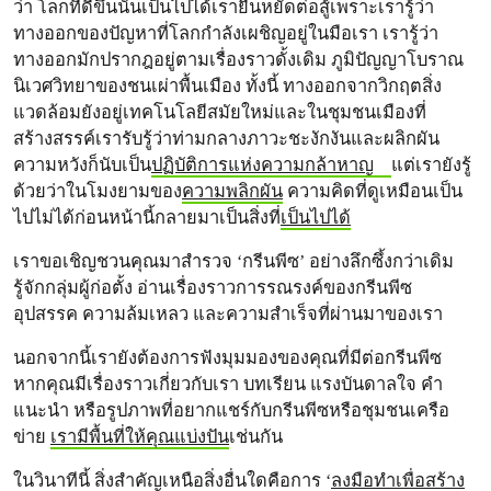
ว่า โลกที่ดีขึ้นนั้นเป็นไปได้เรายืนหยัดต่อสู้เพราะเรารู้ว่า
ทางออกของปัญหาที่โลกกำลังเผชิญอยู่ในมือเรา เรารู้ว่า
ทางออกมักปรากฎอยู่ตามเรื่องราวดั้งเดิม ภูมิปัญญาโบราณ
นิเวศวิทยาของชนเผ่าพื้นเมือง ทั้งนี้ ทางออกจากวิกฤตสิ่ง
แวดล้อมยังอยู่เทคโนโลยีสมัยใหม่และในชุมชนเมืองที่
สร้างสรรค์เรารับรู้ว่าท่ามกลางภาวะชะงักงันและผลิกผัน
ความหวังก็นับเป็น
ปฏิบัติการแห่งความกล้าหาญ
แต่เรายังรู้
ด้วยว่าในโมงยามของ
ความพลิกผัน
ความคิดที่ดูเหมือนเป็น
ไปไม่ได้ก่อนหน้านี้กลายมาเป็นสิ่งที่
เป็นไปได้
เราขอเชิญชวนคุณมาสำรวจ ‘กรีนพีซ’ อย่างลึกซึ้งกว่าเดิม
รู้จักกลุ่มผู้ก่อตั้ง อ่านเรื่องราวการรณรงค์ของกรีนพีซ
อุปสรรค ความล้มเหลว และความสำเร็จที่ผ่านมาของเรา
นอกจากนี้เรายังต้องการฟังมุมมองของคุณที่มีต่อกรีนพีซ
หากคุณมีเรื่องราวเกี่ยวกับเรา บทเรียน แรงบันดาลใจ คำ
แนะนำ หรือรูปภาพที่อยากแชร์กับกรีนพีซหรือชุมชนเครือ
ข่าย
เรามีพื้นที่ให้คุณแบ่งปัน
เช่นกัน
ในวินาทีนี้ สิ่งสำคัญเหนือสิ่งอื่นใดคือการ ‘
ลงมือทำเพื่อสร้าง