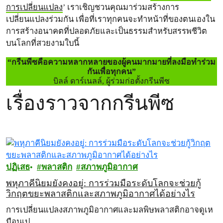
การเปลี่ยนแปลง
’ เราเชิญชวนคุณมาร่วมสร้างการ
เปลี่ยนแปลงร่วมกัน เพื่อที่เราทุกคนจะทำหน้าที่ของตนเองใน
การสร้างอนาคตที่ปลอดภัยและเป็นธรรมสำหรับสรรพชีวิต
บนโลกที่สวยงามใบนี้
“กรีนพีซคือความหลากหลายของผู้คนมากมายที่ลงมือทำร่วม
กันเพื่อทุกคน”
บิลล์ ดาร์เนลล์, ผู้ร่วมก่อตั้งกรีนพีซ
เรื่องราวจากกรีนพีซ
ปฏิเสธ
พลาสติก
สภาพภูมิอากาศ
พหุภาคีนิยมยังคงอยู่: การร่วมมือระดับโลกจะช่วยกู้
วิกฤตขยะพลาสติกและสภาพภูมิอากาศได้อย่างไร
การเปลี่ยนแปลงสภาพภูมิอากาศและมลพิษพลาสติกอาจดูเห
มือนเป…