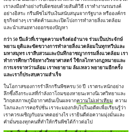
เราลงมือทำอย่างรับผิดชอบด้วยสันติวิธี เราทำงานรณรงค์
อย่างอิสระ กรีนพีซไม่รับเงินสนับสนุนจากรัฐบาล หรือองค์กร
ธุรกิจต่างๆ เราคัดค้านและเปิดโปงการทำลายสิ่งแวดล้อม
และนำเสนอทางออกของปัญหา
กว่า 50 ปีแล้วที่เราพูดความจริงต่ออำนาจ ร่วมเป็นประจักษ์
พยาน ยุติและขัดขวางการทำลายสิ่งแวดล้อมในทุกทวีปและ
มหาสมุทร เราสืบสวนและบันทึกอาชญากรรมสิ่งแวดล้อม เรา
ทำการศึกษาวิจัยทางวิทยาศาสตร์ ใช้กลไกทางกฎหมายและ
การเจรจาหว่านล้อม เราพยายาม ล้มเหลว พยายามอีกครั้ง
และเราก็ประสบความสำเร็จ
ในโอกาสของการรำลึกกรีนพีซครบ 50 ปี เราตระหนักอย่าง
ลึกซึ้งถึงกระแสที่กำลังถาโถมของหายนะทางนิเวศวิทยาและ
วิกฤตสภาพภูมิอากาศอันเป็นผลจาก
ความไม่เท่าเทียม
ความ
โลภและการคอรัปชั่น เราจะมองกลับไปในอดีตเพื่อเรียนรู้ว่า
เราควรเผชิญกับอนาคตอย่างไร เรายินดีต่อความมุ่งมั่นและ
คำมั่นของทุกคนที่ทำให้กรีนพีซได้ก้าวต่อไป