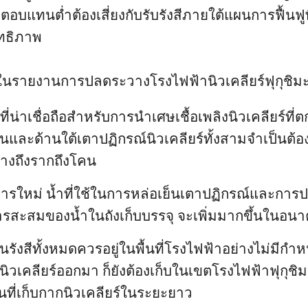
ตอบแทนต่ำต้องเสี่ยงกับรับรังสีภายใต้แผนการฟื้นฟูพื้
ทธิภาพ
นรายงานการปลดระวางโรงไฟฟ้านิวเคลียร์ฟุกุชิมะไดอ
ี่น่าเชื่อถือสำหรับการนำเศษเชื้อเพลิงนิวเคลียร์ที่
ในและด้านใต้เตาปฏิกรณ์นิวเคลียร์ทั้งสามจำเป็นต
่างถึงรากถึงโคน
ีการใหม่ น้ำที่ใช้ในการหล่อเย็นเตาปฏิกรณ์และการป
ารสะสมของน้ำในถังเก็บบรรจุ จะเพิ่มมากขึ้นในอน
้อนรังสีทั้งหมดควรอยู่ในพื้นที่โรงไฟฟ้าอย่างไม่มีกำห
งนิวเคลียร์ออกมา ก็ยังต้องเก็บในเขตโรงไฟฟ้าฟุกุชิมะ
ที่เก็บกากนิวเคลียร์ในระยะยาว