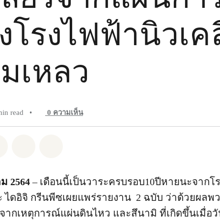
งโรงไฟฟ้านิวเคล
ล้มเหลว
min read
•
0
ความเห็น
pp
Facebook
แชร์ Twitter
แชร์ Email
Share on Bluesky
คม 2564
– เดือนนี้เป็นวาระครบรอบ10ปีหายนะจากโ
มะ ไดอิจิ กรีนพีซเผยแพร่รายงาน 2 ฉบับ ว่าด้วยผลพวงท
ากเหตุการณ์แผ่นดินไหว และสึนามิ ที่เกิดขึ้นเมื่อวั