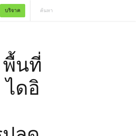
บริจาค
ค้น
พื้นที่
 ไดอิ
รปลด