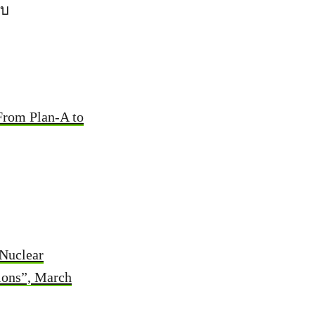
อบ
From Plan-A to
 Nuclear
tions”, March