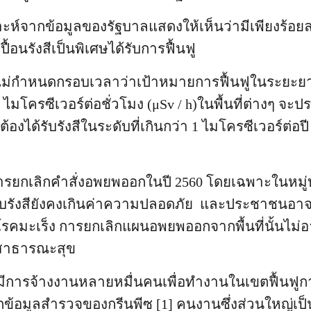
ะห์จากข้อมูลของรัฐบาลแสดงให้เห็นว่ามีเพียงร้อ
ื้อนรังสีเป็นพิเศษได้รับการฟื้นฟู
นไม่กำหนดกรอบเวลาว่าเป้าหมายการฟื้นฟูในระยะยาวเพ
 ไมโครซีเวอร์ต่อชั่วโมง (μSv / h)ในพื้นที่ต่างๆ จะ
งได้รับรังสีในระดับที่เกินกว่า 1 ไมโครซีเวอร์ต่อปี
มีการยกเลิกคำสั่งอพยพออกในปี 2560 โดยเฉพาะในหมู
ับรังสียังคงเกินค่าความปลอดภัย และประชาชนอาจเ
รคมะเร็ง การยกเลิกแผนอพยพออกจากพื้นที่นั้นไม่
สาธารณะสุข
 มีการจ้างงานหลายหมื่นคนเพื่อทำงานในเขตฟื้นฟูกา
กข้อมูลสำรวจของกรีนพีซ [1] คนงานซึ่งส่วนใหญ่เป็