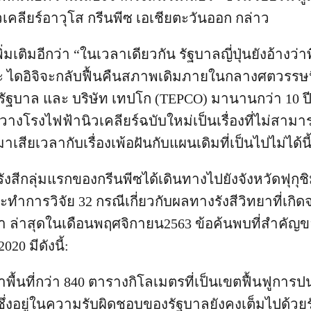
ิวเคลียร์อาวุโส กรีนพีซ เอเชียตะวันออก กล่าว
ิ่มเติมอีกว่า “ในเวลาเดียวกัน รัฐบาลญี่ปุ่นยังอ้างว่า
ิมะ ไดอิจิจะกลับฟื้นคืนสภาพเดิมภายในกลางศตวรรษน
องรัฐบาล และ บริษัท เทปโก (TEPCO) มานานกว่า 10 
งโรงไฟฟ้านิวเคลียร์ฉบับใหม่เป็นเรื่องที่ไม่สามารถ
เสียเวลากับเรื่องเพ้อฝันกับแผนเดิมที่เป็นไปไม่ได้นี้
รังสีกลุ่มแรกของกรีนพีซได้เดินทางไปยังจังหวัดฟุกุชิมะ
ทำการวิจัย 32 กรณีเกี่ยวกับผลทางรังสีวิทยาที่เก
านมา ล่าสุดในเดือนพฤศจิกายน2563 ข้อค้นพบที่สำคั
20 มีดังนี้:
าพื้นที่กว่า 840 ตารางกิโลเมตรที่เป็นเขตฟื้นฟูการปนเ
ึ่งอยู่ในความรับผิดชอบของรัฐบาลยังคงเต็มไปด้วยรั