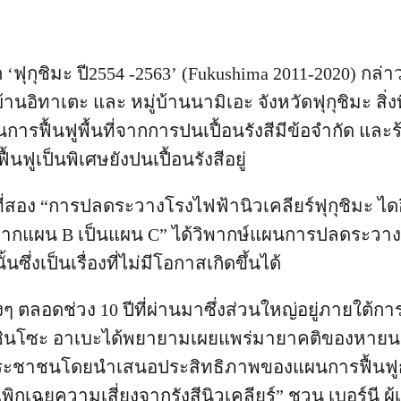
ุกุชิมะ ปี2554 -2563’ (Fukushima 2011-2020) กล่าว
บ้านอิทาเตะ และ หมู่บ้านนามิเอะ จังหวัดฟุกุชิมะ สิ่ง
ฟื้นฟูพื้นที่จากการปนเปื้อนรังสีมีข้อจำกัด และ
รฟื้นฟูเป็นพิเศษยังปนเปื้อนรังสีอยู่
่สอง “การปลดระวางโรงไฟฟ้านิวเคลียร์ฟุกุชิมะ ได
จากแผน B เป็นแผน C” ได้วิพากษ์แผนการปลดระวา
้นซึ่งเป็นเรื่องที่ไม่มีโอกาสเกิดขึ้นได้
 ตลอดช่วง 10 ปีที่ผ่านมาซึ่งส่วนใหญ่อยู่ภายใต้
ินโซะ อาเบะได้พยายามเผยแพร่มายาคติของหายนะภ
ชาชนโดยนำเสนอประสิทธิภาพของแผนการฟื้นฟูการ
พิกเฉยความเสี่ยงจากรังสีนิวเคลียร์” ชวน เบอร์นี ผู