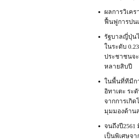
ผลการวิเครา
ฟื้นฟูการปนเป
รัฐบาลญี่ปุ่
ในระดับ 0.23
ประชาชนจะต้อ
หลายสิบปี
ในพื้นที่ที
อิทาเตะ ระด
จากการเกิดโ
มุมมองด้าน
จนถึงปี2561
เป็นพิเศษจา