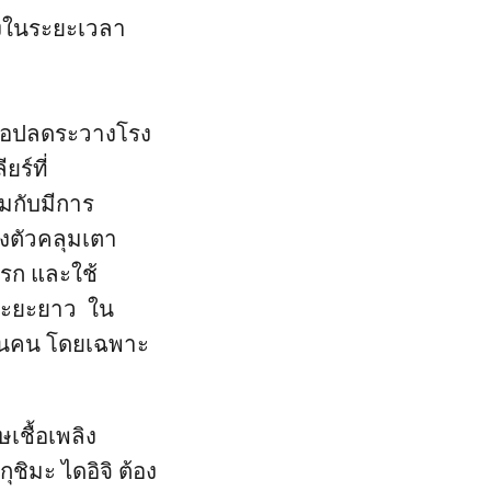
ริงในระยะเวลา
่อปลดระวางโรง
ยร์ที่
มกับมีการ
งตัวคลุมเตา
แรก และใช้
ะระยะยาว ใน
งานคน โดยเฉพาะ
ษเชื้อเพลิง
ุชิมะ ไดอิจิ ต้อง