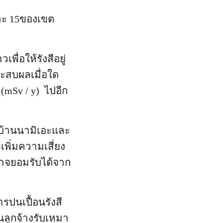
ยละ 15ของเขต
ื่อให้รังสีอยู่
ประสบผลเมื่อใด
 (mSv / y) ไปอีก
่บ้านนามิเอะและ
พิ่มความเสี่ยง
อาจยอมรับได้จาก
รปนเปื้อนรังสี
นลูกจ้างรับเหมา