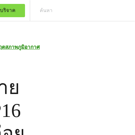
บริจาค
ค้น
กฤตสภาพภูมิอากาศ
าย
16
่อย