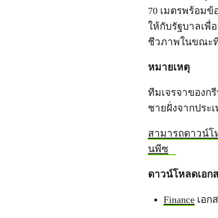
70 เมตรพร้อมข้อ
ให้กับรัฐบาลเพื
ชีวภาพในขณะที่โ
หมายเหตุ
ทีมเจรจาของกรีนพ
ชายฝั่งจากประเ
สามารถดาวน์โห
นพีซ
ดาวน์โหลดเอกสา
Finance
เอกส