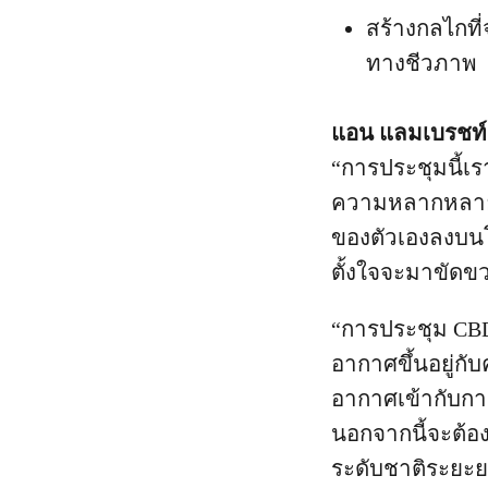
สร้างกลไกที่
ทางชีวภาพ
แอน แลมเบรชท์ 
“การประชุมนี้เ
ความหลากหลายท
ของตัวเองลงบนโต
ตั้งใจจะมาขัดข
“การประชุม CBD 
อากาศขึ้นอยู่
อากาศเข้ากับก
นอกจากนี้จะต้
ระดับชาติระยะยา