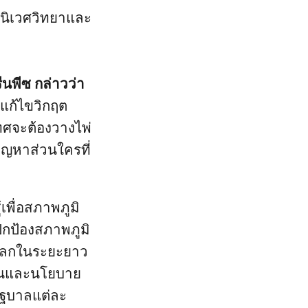
างนิเวศวิทยาและ
นพีซ กล่าวว่า
แก้ไขวิกฤต
ศจะต้องวางไพ่
ัญหาส่วนใครที่
เพื่อสภาพภูมิ
กป้องสภาพภูมิ
โลกในระยะยาว
งินและนโยบาย
รัฐบาลแต่ละ