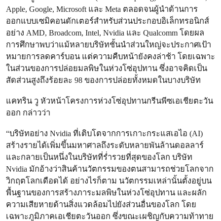
Apple, Google, Microsoft และ Meta ตลอดจนผู้นำด้านการ
ออกแบบเซมิคอนดักเตอร์สำหรับส่วนประกอบอิเล็กทรอนิกส์
อย่าง AMD, Broadcom, Intel, Nvidia และ Qualcomm โดยผล
การศึกษาพบว่าแม้หลายบริษัทชั้นนำส่วนใหญ่จะประกาศเป้า
หมายการลดคาร์บอน แต่ความคืบหน้ายังคงล่าช้า โดยเฉพาะ
ในส่วนของการปล่อยมลพิษในห่วงโซ่อุปทาน ซึ่งอาจคิดเป็น
สัดส่วนสูงถึงร้อยละ 98 ของการปล่อยทั้งหมดในบางบริษัท
แคทริน วู หัวหน้าโครงการห่วงโซ่อุปทานกรีนพีซเอเชียตะวัน
ออก กล่าวว่า
“บริษัทอย่าง Nvidia ที่เติบโตจากการเกาะกระแสเอไอ (AI)
สร้างรายได้เพิ่มขึ้นมหาศาลถึงระดับหลายพันล้านดอลลาร์
และกลายเป็นหนึ่งในบริษัทที่ร่ำรวยที่สุดของโลก บริษัท
Nvidia มักอ้างว่าสินค้านวัตกรรมของตนสามารถช่วยโลกจาก
วิกฤตโลกเดือดได้ อย่างไรก็ตาม นวัตกรรมเหล่านั้นตั้งอยู่บน
พื้นฐานของการสร้างภาระมลพิษในห่วงโซ่อุปทาน และผลัก
ความเสียหายด้านสิ่งแวดล้อมไปยังส่วนอื่นของโลก โดย
เฉพาะภูมิภาคเอเชียตะวันออก ซึ่งขณะเผชิญกับความท้าทาย