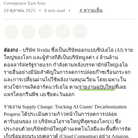
Greenpeace East Asia
29 ตุลาคม 2025
•
8 min read
•
0
ความเห็น
แชร์ Whatsapp
แชร์ Facebook
แชร์ Twitter
แชร์ Email
Share on Bluesky
ฮ่องกง
– บริษัท Nvidia ซึ่งเป็นบริษัทออกแบบชิปเอไอ (AI) ราย
ใหญ่ของโลก และผู้ทำสถิติเป็นบริษัทมูลค่า 4 ล้านล้าน
ดอลลาร์สหรัฐรายแรก กำลังตามหลังบรรดายักษ์ใหญ่เอไอ
รายอื่นอย่างมีนัยสำคัญในการลดการปล่อยก๊าซเรือนกระจก
และการเปลี่ยนผ่านไปใช้พลังงานหมุนเวียน โดยเฉพาะใน
ห่วงโซ่การผลิตฮาร์ดแวร์เอไอ ตาม
รายงานฉบับใหม่
ที่เผย
แพร่โดยกรีนพีซ เอเชียตะวันออก
รายงาน Supply Change: Tracking AI Giants’ Decarbonization
Progress ได้ประเมินความก้าวหน้าในการลดการปล่อย
คาร์บอนของ 10 บริษัทเอไอรายใหญ่ที่สุดของโลก[1] ซึ่ง
ประกอบด้วยบริษัทยักษ์ใหญ่ด้านเทคโนโลยีและพื้นที่การจัด
เก็บข้อมูลบนระบบคลาวด์ (Cloud Computing) อย่าง Amazon,