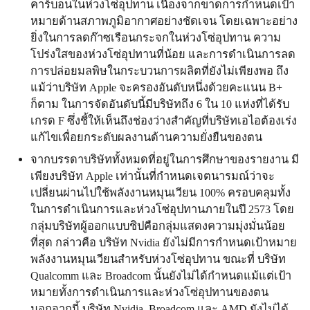
คาร์บอนในห่วงโซ่อุปทาน เนื่องจากขาดการกำหนดเป้า
หมายด้านสภาพภูมิอากาศอย่างชัดเจน โดยเฉพาะอย่าง
ยิ่งในการลดก๊าซเรือนกระจกในห่วงโซ่อุปทาน ความ
โปร่งใสของห่วงโซ่อุปทานที่น้อย และการดำเนินการลด
การปล่อยมลพิษในกระบวนการผลิตที่ยังไม่เพียงพอ ถึง
แม้ว่าบริษัท Apple จะครองอันดับหนึ่งด้วยคะแนน B+
ก็ตาม ในการจัดอันดับนี้มีบริษัทถึง 6 ใน 10 แห่งที่ได้รับ
เกรด F ซึ่งชี้ให้เห็นถึงช่องว่างสำคัญที่บริษัทเอไอต้องเร่ง
แก้ไขเพื่อยกระดับผลงานด้านความยั่งยืนของตน
จากบรรดาบริษัททั้งหมดที่อยู่ในการศึกษาของรายงาน มี
เพียงบริษัท Apple เท่านั้นที่กำหนดเจตนารมณ์ว่าจะ
เปลี่ยนผ่านไปใช้พลังงานหมุนเวียน 100% ครอบคลุมทั้ง
ในการดำเนินการและห่วงโซ่อุปทานภายในปี 2573 โดย
กลุ่มบริษัทผู้ออกแบบชิปคือกลุ่มแสดงความมุ่งมั่นน้อย
ที่สุด กล่าวคือ บริษัท Nvidia ยังไม่มีการกำหนดเป้าหมาย
พลังงานหมุนเวียนสำหรับห่วงโซ่อุปทาน ขณะที่ บริษัท
Qualcomm และ Broadcom นั้นยังไม่ได้กำหนดแม้แต่เป้า
หมายทั้งการดำเนินการและห่วงโซ่อุปทานของตน
นอกจากนี้ บริษัท Nvidia, Broadcom และ AMD ยังไม่ได้