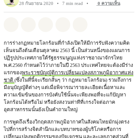
28 กันยายน 2020
•
7 min read
•
0
ความเห็น
แชร์ Whatsapp
แชร์ Facebook
แชร์ Twitter
แชร์ Email
Share on Bluesky
การร่างกฏหมายโลกร้อนที่กำลังเปิดให้มีการรับฟังความคิด
เห็นจนถึงต้นเดือนตุลาคม 2563 นี้ เป็นส่วนหนึ่งของแผนการ
ปฏิรูปประเทศภายใต้รัฐธรรมนูญแห่งราชอาณาจักรไทย
พ.ศ.2560 กำหนดไว้ว่าภายในปี 2563 ประเทศไทยจะต้องมีร่าง
แรกของ
พระราชบัญญัติการเปลี่ยนแปลงสภาพภูมิอากาศแห่ง
ชาติ
(ซึ่งในที่นี้จะเรียกสั้นๆ ว่า กฏหมายโลกร้อน) รวมถึงการ
มีอนุบัญญัติต่างๆ แต่เมื่อพิจารณารายละเอียดเนื้อหาและ
ความเข้มข้นของการบังคับใช้นั้นจะเพียงพอที่จะแก้ปัญหา
โลกร้อนได้หรือไม่ หรือยังสงวนท่าทีที่เกรงใจต่อภาค
อุตสาหกรรมนั้นยังเป็นคำถามใหญ่
การพูดถึงเรื่องวิกฤตสภาพภูมิอากาศในสังคมไทยมักมุ่งตรง
ไปที่การสร้างจิตสำนึกและบทบาทของผู้บริโภคหรือการ
เปลี่ยนแปลงพฤติกรรมของปัจเจกชน และละเลยภาคส่วนที่