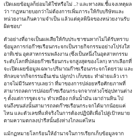
เปิดเผยข้อมูลก็ย่อมได้ใช่หรือไม่ ..? และทางสผ.ชี้แจงเหตุผล
ว่า “กฎหมายบอกว่าไม่ต้องการเพิ่มภาระให้กับบริษัทและ
หน่วยงานเกินความจำเป็น แล้วแต่ดุลพินิจของหน่วยงานรับ
ผิดชอบ”
ตัวอย่างที่อาจเป็นผลเสียให้กับประชาชนหากไม่ได้รับทราบ
ข้อมูลการก่อก๊าซเรือนกระจกเป็นรายกิจกรรมอย่างโปร่งใส
อาทิเช่น อุตสาหกรรมพลังงาน (ซึ่งเป็นหนึ่งในอุตสาหกรรม
ระดับโลกที่ปล่อยก๊าซเรือนกระจกสูงสุดของโลก) หากเลือกที่
จะเปิดเผยข้อมูลเฉพาะปริมาณก๊าซเรือนกระจกโดยรวม และ
หักลบจากกิจกรรมอื่นเช่น ปลูกป่า เก็บขยะ ทำฝายแล้ว เรา
อาจไม่มีวันทราบเลยว่า ที่มาของการปล่อยหรือศักยภาพที่
สามารถลดการปล่อยก๊าซเรือนกระจกจากห่วงโซ่อุปทานต่าง
ๆ ตั้งแต่การขุดเจาะ ทำเหมือง กลั่นน้ำมัน เผาถ่านหิน ไป
จนถึงขนส่งนั้นสามารถลดก๊าซเรือนกระจกได้มากน้อยแค่
ไหน และตัวเลขที่แท้จริงในการต้องปฏิบัติเพื่อไปสู่เป้าหมาย
ตามความตกลงปารีสนั้นยังห่างไกลแค่ไหน
แม้กฏหมายโลกร้อนให้อำนาจในการเรียกเก็บข้อมูลจาก