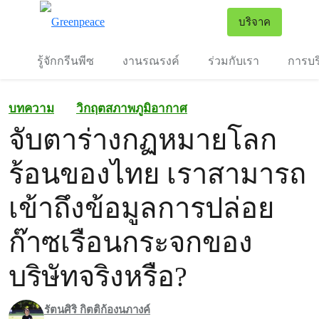
To
บริจาค
เมนู
รู้จักกรีนพีซ
งานรณรงค์
ร่วมกับเรา
การบร
บทความ
วิกฤตสภาพภูมิอากาศ
จับตาร่างกฏหมายโลก
ร้อนของไทย เราสามารถ
เข้าถึงข้อมูลการปล่อย
ก๊าซเรือนกระจกของ
บริษัทจริงหรือ?
รัตนศิริ กิตติก้องนภางค์