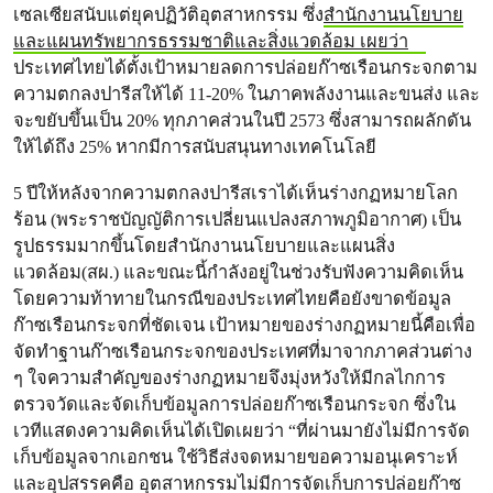
เซลเซียสนับแต่ยุคปฏิวัติอุตสาหกรรม ซึ่ง
สำนักงานนโยบาย
และแผนทรัพยากรธรรมชาติและสิ่งแวดล้อม เผยว่า
ประเทศไทยได้ตั้งเป้าหมายลดการปล่อยก๊าซเรือนกระจกตาม
ความตกลงปารีสให้ได้ 11-20% ในภาคพลังงานและขนส่ง และ
จะขยับขึ้นเป็น 20% ทุกภาคส่วนในปี 2573 ซึ่งสามารถผลักดัน
ให้ได้ถึง 25% หากมีการสนับสนุนทางเทคโนโลยี
5 ปีให้หลังจากความตกลงปารีสเราได้เห็นร่างกฏหมายโลก
ร้อน (พระราชบัญญัติการเปลี่ยนแปลงสภาพภูมิอากาศ) เป็น
รูปธรรมมากขึ้นโดยสำนักงานนโยบายและแผนสิ่ง
แวดล้อม(สผ.) และขณะนี้กำลังอยู่ในช่วงรับฟังความคิดเห็น
โดยความท้าทายในกรณีของประเทศไทยคือยังขาดข้อมูล
ก๊าซเรือนกระจกที่ชัดเจน เป้าหมายของร่างกฏหมายนี้คือเพื่อ
จัดทำฐานก๊าซเรือนกระจกของประเทศที่มาจากภาคส่วนต่าง
ๆ ใจความสำคัญของร่างกฏหมายจึงมุ่งหวังให้มีกลไกการ
ตรวจวัดและจัดเก็บข้อมูลการปล่อยก๊าซเรือนกระจก ซึ่งใน
เวทีแสดงความคิดเห็นได้เปิดเผยว่า “ที่ผ่านมายังไม่มีการจัด
เก็บข้อมูลจากเอกชน ใช้วิธีส่งจดหมายขอความอนุเคราะห์
และอุปสรรคคือ อุตสาหกรรมไม่มีการจัดเก็บการปล่อยก๊าซ