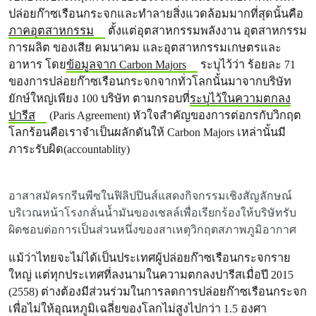
ปล่อยก๊าซเรือนกระจกและทำลายสิ่งแวดล้อมมากที่สุดนั้นคือ
ภาคอุตสาหกรรม
ตั้งแต่อุตสาหกรรมพลังงาน อุตสาหกรรม
การผลิต ของเสีย คมนาคม และอุตสาหกรรมเกษตรและ
อาหาร โดย
ข้อมูลจาก Carbon Majors
ระบุไว้ว่า ร้อยละ 71
ของการปล่อยก๊าซเรือนกระจกจากทั่วโลกนั้นมาจากบริษัท
ยักษ์ใหญ่เพียง 100 บริษัท ตามกรอบที่
ระบุไว้ในความตกลง
ปารีส
(Paris Agreement) หัวใจสำคัญของการต่อกรกับวิกฤต
โลกร้อนคือเราจำเป็นผลักดันให้ Carbon Majors เหล่านั้นมี
ภาระรับผิด(accountablity)
อาสาสมัครกรีนพีซในฟิลิปปินส์แสดงกิจกรรมเชิงสัญลักษณ์
บริเวณหน้าโรงกลั่นน้ำมันของเชลล์เพื่อเรียกร้องให้บริษัทรับ
ผิดชอบต่อการเป็นส่วนหนึ่งของสาเหตุวิกฤตสภาพภูมิอากาศ
แม้ว่าไทยจะไม่ได้เป็นประเทศผู้ปล่อยก๊าซเรือนกระจกราย
ใหญ่ แต่ทุกประเทศที่ลงนามในความตกลงปารีสเมื่อปี 2015
(2558) ต่างต้องมีส่วนร่วมในการลดการปล่อยก๊าซเรือนกระจก
เพื่อไม่ให้อุณหภูมิเฉลี่ยของโลกไม่สูงไปกว่า 1.5 องศา