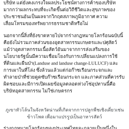
บริษัท แต่ยังคงเกรงใจผลประโยชน์ทางการค้าของบริษัท
มากกว่าผลกระทบที่จะเกิดขึ้นต่อวิถีชีวิตและสุขภาพของ
ประชาชนอันเป็นผลจากวิกฤตสภาพภูมิอากาศ ความ
เสื่อมโทรมของทรัพยากรธรรมชาติหรือไม่
นอกจากนี้สิ่งที่ยังขาดหายไปจากร่างกฎหมายโลกร้อนฉบับนี้
คือยังไม่รวมภาคส่วนของอุตสาหกรรมเกษตรและปศุสัตว์
แม้ว่าอุตสาหกรรมเนื้อสัตว์อันมาจากการส่งเสริมของ
นโยบายรัฐนั้นมีความเชื่อมโยงกับการเปลี่ยนแปลงการใช้
ที่ดินและผืนป่า(Landuse and landuse change-LULUCF) และ
การเผาในที่โล่ง ซึ่งล้วนแล้วแต่ก่อก๊าซเรือนกระจกและ
ทำลายป่าที่ช่วยดูดซับก๊าซเรือนกระจก และภาคส่วนที่ควรรับ
ผิดชอบและมีการเปิดเผยข้อมูลตลอดห่วงโซ่อุปทานนี้คือ
บริษัทอุตสาหกรรม ไม่ใช่เกษตรกร
ภูเขาหัวโล้นในจังหวัดน่านที่เกิดจากการปลูกพืชเชิงเดี่ยวเช่น
ข้าวโพด เพื่อมาแปรรูปเป็นอาหารสัตว์
ร่างกฎหมายโลกร้อนของประเทศไทยจะกลายเป็นหนึ่งใน