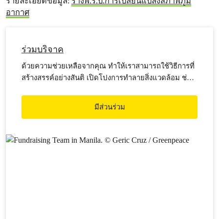
รายละเอียดข้อมูล:
ร่างพ.ร.บ.การเปลี่ยนแปลงสภาพภูมิ
อากาศ
ร่วมบริจาค
ด้วยความช่วยเหลือจากคุณ ทำให้เราสามารถใช้วิธีการที่
สร้างสรรค์อย่างสันติ เปิดโปงการทำลายสิ่งแวดล้อม ช่วย
ให้สังคมตระหนักถึงความสำคัญของการปกป้อง
มหาสมุทร ป่าไม้ แหล่งน้ำ อาหาร และสภาพภูมิอากาศ
มีส่วนร่วม
ซึ่งล้วนเป็นระบบพื้นฐานสำหรับทุกชีวิตบนโลกใบนี้