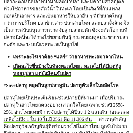
ปลากะตักเป็นปลาที่นำมาผลิตน้ำปลา และมีความสำคัญต่อ
ห่วงโซ่อาหารของสัตว์น้ำในทะเล โดยเป็นสัตว์ที่กินแพลง
ตอนเป็นอาหาร และเป็นอาหารให้ปลาอื่น ๆ ที่มีขนาดใหญ่
กว่า การบริโภค ปลาข้าวสาร ปลาสายไหม และปลาจิ้งจ้าง จึง
เป็นการสนับสนุนการกวาดจับลูกปลากะตัก ซึ่งจะตัดโอกาสที่
ปลาชนิดนี้จะได้วางไข่ขยายพันธุ์ กระทบสมดุลประชากรปลา
กะตัก และระบบนิเวศทะเลเป็นลูกโซ่
เพราะอะไรเราต้อง “แคร์” ว่าอาหารทะเลมาจากไหน
เกิดอะไรขึ้นบ้างในท้องทะเลไทย : ทะเลไม่ได้มีแต่กุ้ง
หอยปูปลา แต่ยังมีคนจับปลา
#Saveปลาทู หยุดกินลูกปลาทูมัน ปลาทูตัวเล็กในสลัดโรล
ปลาทูไทยเป็นประเด็นร้อนช่วงปลายปีที่ผ่านมา เมื่อปริมาณ
ปลาทูในอ่าวไทยลดลงอย่างน่าตกใจโดยเฉพาะช่วงปี 2558-
2561
อ่าวไทยเคยมีการจับปลาทูได้ปีละ 1.2 แสนตัน ก่อนลดลง
เหลือไม่ถึง 1 ใน 10 ในปี 2561 คือ 11,306 ตัน
สาเหตุสำคัญ
คือปลาทูวัยเจริญพันธุ์ที่พร้อมวางไข่ในอ่าวไทย ถูกจับไปมาก