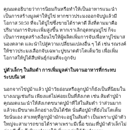
คุณมดอธิบายว่าการนิยมกินหรือทำให้เป็นอาหารแนะนำ
เป็นการสร้างมูลค่าให้ปูไข่ หากชาวประมงออกจับปูแล้วมี
โอกาส 50:50 ที่จะได้ปูไข่ซึ่งขายได้ราคาดี สิ่งที่ตามมาคือ
ปริมาณการจับจะเพิ่มสูงขึ้น หากเราเลิกอุดหนุนปูไข่ ก็จะ
เป็นการหยุดสร้างเงื่อนไขให้ผู้ผลิตเพิ่มการจับเพื่อหาปูไข่มาส
นองตลาด และนำไปสู่ความเปลี่ยนแปลงอื่น ๆ ได้ เช่น
รณรงค์
ให้ชาวประมงเลือกจับเฉพาะปูขนาดตัวโตเต็มวัย เพื่อเพิ่ม
โอกาสให้ปูได้สืบพันธุ์ก่อนที่จะถูกจับ
ปูตัวเล็กๆ ในส้มตำ การเพิ่มมูลค่าในจานอาหารที่กระทบ
ระบบนิเวศ
นอกจากไข่ปูม้าแล้ว ปูม้าวัยอ่อนหรือลูกปูม้าก็ยังเป็นที่นิยมใน
บางเมนูเช่นกัน เพียงแต่ไม่ค่อยเป็นที่สังเกต เช่น ส้มตำปูม้า
คุณมดแนะนำให้สังเกตขนาดปูม้าที่ใส่ในส้มตำ ว่าส่วนมาก
แล้วจะมีขนาดเล็กอย่างเป็นได้ชัด นั่นคือปูม้าที่ยังไม่โตเต็ม
วัยนั่นเอง สาเหตุที่ลูกปูม้ามักจะอยู่ในส้มตำ เป็นเพราะปูม้าตัว
ใหญ่จะสามารถขายได้ราคาเพราะมีเนื้อ ขณะที่ปูม้าตัวเล็กไม่