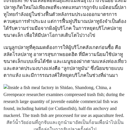
ถึงร้อยละ 90 จนเหลือพ่อพันธุ์และแม่พันธุ์ไปวางไข่น้อย และมี
ปลาทูเกิดใหม่ไม่เพียงพอที่จะทดแทนการถูกจับ แม้ตอนนี้ปลา
ทูไทยกำลังอยู่ในช่วงฟื้นตัวหลังกรมประมงออกมาตรการ
ควบคุมการทำประมง แต่การฟื้นฟูปริมาณปลาทูยังจำเป็นต้อง
ได้รับความร่วมมือจากฝั่งผู้บริโภค ในการหยุดบริโภคปลาทู
ขนาดเล็ก เพื่อให้มีปลาโอกาสเติบโตไปวางไข่
เมนูลูกปลาทูที่คุณมดต้องการให้ผู้บริโภคสังเกตก่อนซื้อ คือ
สลัดโรลปลาทู อาหารสุขภาพยอดฮิต ที่มีความนิยมใช้ปลาทู
ขนาดเล็กแบบเห็นได้ชัด และเมนูของฝากตามแหล่งท่องเที่ยว
และตลาดประมงบางแห่งคือ “ลูกปลาทูมัน” ซึ่งนิยมขายแบบ
ตากแห้ง และมีการรณรงค์ให้หยุดบริโภคในช่วงที่ผ่านมา
สัตว์น้ำวัยอ่อนที่ถูกจับและถูกนำมาอัดเป็นก้่อนเพื่อนำไปเป็น
เหยื่อล่อในการจับปลาครั้งต่อไป