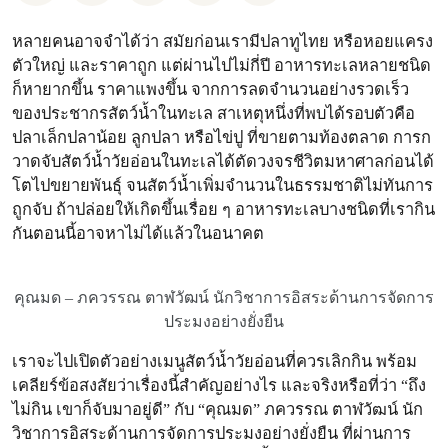
หลายคนอาจจำได้ว่า สมัยก่อนเรามีปลาทูไทย หรือหอยแครง
ตัวใหญ่ และราคาถูก แต่ผ่านไปไม่กี่ปี อาหารทะเลหลายชนิด
ก็หายากขึ้น ราคาแพงขึ้น จากการลดจำนวนอย่างรวดเร็ว
ของประชากรสัตว์น้ำในทะเล สาเหตุหนึ่งที่พบได้รอบตัวคือ
ปลาเล็กปลาน้อย ลูกปลา หรือไข่ปู ที่ขายตามท้องตลาด การก
วาดจับสัตว์น้ำวัยอ่อนในทะเลได้ตัดวงจรชีวิตมหาศาลก่อนได้
โตไปขยายพันธุ์ จนสัตว์น้ำเพิ่มจำนวนในธรรมชาติไม่ทันการ
ถูกจับ ถ้าปล่อยให้เกิดขึ้นเรื่อย ๆ อาหารทะเลบางชนิดที่เรากิน
กันตอนนี้อาจหาไม่ได้แล้วในอนาคต
คุณมด – ภควรรณ ตาฬวัฒน์ นักวิชาการอิสระด้านการจัดการ
ประมงอย่างยั่งยืน
เราจะไปเปิดตัวอย่างเมนูสัตว์น้ำวัยอ่อนที่ควรเลิกกิน พร้อม
เคลียร์ข้อสงสัยว่าเรื่องนี้สำคัญอย่างไร และจริงหรือที่ว่า “ถึง
ไม่กิน เขาก็จับมาอยู่ดี” กับ “คุณมด” ภควรรณ ตาฬวัฒน์ นัก
วิชาการอิสระด้านการจัดการประมงอย่างยั่งยืน ที่ผ่านการ