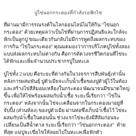
ปูไข่นอกกระดองที่กำลังรอฟักไข่
ที่ผ่านมามีการรณรงค์ในโลกออนไลน์ไม่ให้กิน “ไข่นอก
กระดอง” ด้วยเหตุผลว่าเป็นไข่ที่ผ่านการปฏิสนธิและใกล้จะ
ฟักเป็นลูกปู ขณะเดียวกันกลับไม่มีการพูดถึงผลกระทบของ
การกิน “ไข่ในกระดอง” คุณมดมองว่าการบริโภคปูไข่ทั้งสอง
แบบส่งผลกระทบไม่ต่างกัน คือการตัดวงจรชีวิตก่อนที่ไข่จะ
ได้ฟักและเพิ่มจำนวนประชากรปูในทะเล
ปูไข่ทั้ง 2 แบบ คือระยะที่ต่างกันในวงจรการสืบพันธุ์เท่านั้น
หลังการผสมพันธุ์ ปูตัวเมียจะเก็บน้ำเชื้อของปูตัวผู้ไว้ในท้อง
และสร้างไข่สีส้มอมเหลืองในกระดอง พัฒนาจนมีขนาดใหญ่
ขึ้น เพื่อให้ไข่พร้อมผสมกับน้ำเชื้อ ระยะนี้เรียกว่า “ไข่ใน
กระดอง” หลังจากนั้น ไข่จะเคลื่อนจากในกระดองมาอยู่ที่
จับปิ้ง (ส่วนท้อง) ของปูตัวเมีย ผ่านท่อซึ่งเก็บนำ้เชื้อไว้ ไข่จะ
ผสมกับนำ้เชื้อในตอนนั้น ช่วงแรกไข่จะยังมีสีส้มก่อนจะ
เปลี่ยนเป็นสีน้ำตาล ระยะนี้เรียกว่า “ไข่นอกกระดอง” ท้าย
ที่สุด แม่ปูจะเขี่ยไข่ให้ลอยไปในทะเลเพื่อฟักตัว