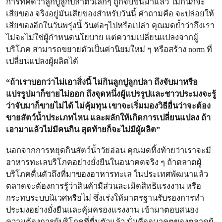
การที่คิดว่าลูกปูลูกปลาตัวเล็กๆ ถูกจับขึ้นมาแล้ว ไม่กินก็จะ
เสียของ จริงอยู่มันเสียของสำหรับวันนี้ คำถามคือ จะปล่อยให้
เสียของอีกในวันพรุ่งนี้ วันต่อๆไปหรือเปล่า คุณมดย้ำว่าถึงเรา
ไม่จะไม่ใช่ผู้กำหนดนโยบาย แต่ความเปลี่ยนแปลงจากผู้
บริโภค สามารถขยายตัวเป็นค่านิยมใหม่ ๆ หรือสร้าง norm ที่
เปลี่ยนแปลงผู้ผลิตได้
“ถ้าเราบอกว่าไม่เอาสิ่งนี้ ไม่กินลูกปูลูกปลา ถึงจับมาหรือ
แปรรูปมาก็ขายไม่ออก ถึงจุดหนึ่งผู้แปรรูปและชาวประมงจะรู้
ว่าจับมาก็ขายไม่ได้ ไม่คุ้มทุน เขาจะเริ่มมองวิธีอื่นว่าจะต้อง
ขายสัตว์น้ำประเภทไหน และผลักให้เกิดการเปลี่ยนแปลง ถ้า
เอามาแล้วไม่มีคนกิน สุดท้ายก็จะไม่มีผู้ผลิต”
นอกจากการหยุดกินสัตว์น้ำวัยอ่อน คุณมดทิ้งท้ายว่าเราจะมี
อาหารทะเลบริโภคอย่างยั่งยืนในอนาคตจริง ๆ ถ้าตลาดผู้
บริโภคตื่นตัวถึงที่มาของอาหารทะเล ในประเทศพัฒนาแล้ว
ตลาดจะต้องการรู้ว่าสินค้ามีส่วนละเมิดสิทธิแรงงาน หรือ
กระทบระบบนิเวศหรือไม่ ซึ่งเร่งให้มาตรฐานรับรองการทำ
ประมงอย่างยั่งยืนและคุ้มครองแรงงาน เข้ามาตอบสนอง
ความต้องการผู้บริโภคที่ตื่นตัวแล้ว นั่นคืออนาคตของตลาดผู้