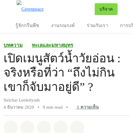
To
บริจาค
เมนู
รู้จักกรีนพีซ
งานรณรงค์
ร่วมกับเรา
การบร
บทความ
ทะเลและมหาสมุทร
เปิดเมนูสัตว์น้ำวัยอ่อน :
จริงหรือที่ว่า “ถึงไม่กิน
เขาก็จับมาอยู่ดี” ?
Sirichai Leelertyuth
4 ธันวาคม 2020
•
9 min read
•
1
ความเห็น
แชร์ Whatsapp
แชร์ Facebook
แชร์ Twitter
แชร์ Email
Share on Bluesky