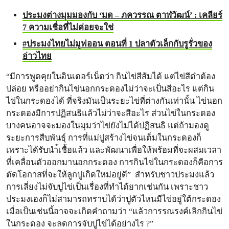
ประมงต่างมุมมองกับ ‘มด – ภควรรณ ตาฬวัฒน์’ : เคลียร์
7 ความเชื่อที่ไม่ค่อยจะใช่
#ประมงไทยไม่มูฟออน ตอนที่ 1 ปลาตัวเล็กกับรูรั่วของ
อ่าวไทย
“มีการพูดคุยในอินเตอร์เน็ตว่า กินไข่สีส้มได้ แต่ไข่สีดำต้อง
ปล่อย หรืออย่ากินไข่นอกกระดองไม่ว่าจะเป็นสีอะไร แต่กิน
ไข่ในกระดองได้ ที่จริงมันเป็นระยะไข่ที่ต่างกันเท่านั้น ไข่นอก
กระดองมีการปฏิสนธิแล้วไม่ว่าจะสีอะไร ส่วนไข่ในกระดอง
บางคนอาจจะมองในมุมว่าไข่ยังไม่ได้ปฏิสนธิ แต่ถ้ามองดู
ระยะการสืบพันธุ์ การที่แม่ปูสร้างไข่จนเต็มในกระดองก็
เพราะได้รับนำ้เชื้อแล้ว และพัฒนาเพื่อให้พร้อมที่จะผสมเวลา
ที่เคลื่อนตัวออกมานอกกระดอง การกินไข่ในกระดองก็คือการ
ตัดโอกาสที่จะให้ลูกปูเกิดใหม่อยู่ดี” สำหรับชาวประมงแล้ว
การเลี่ยงไม่จับปูไข่เป็นเรื่องที่ทำได้ยากเช่นกัน เพราะชาว
ประมงเองก็ไม่สามารถทราบได้ว่าปูตัวไหนมีไข่อยู่ใต้กระดอง
เมื่อเป็นเช่นนี้อาจจะเกิดคำถามว่า “แล้วการรณรงค์เลิกกินไข่
ในกระดอง จะลดการจับปูไข่ได้อย่างไร ?”