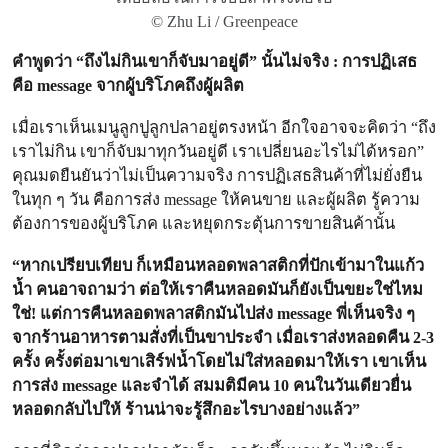
© Zhu Li / Greenpeace
คำพูดว่า “ถึงไม่กินเขาก็จับมาอยู่ดี” นั้นไม่จริง : การปฏิเสธ
คือ message จากผู้บริโภคถึงผู้ผลิต
เมื่อเราเห็นเมนูลูกปูลูกปลาอยู่ตรงหน้า อีกใจอาจจะคิดว่า “ถึง
เราไม่กิน เขาก็จับมาทุกวันอยู่ดี เราเปลี่ยนอะไรไม่ได้หรอก”
คุณมดยืนยันว่าไม่เป็นความจริง การปฏิเสธสินค้าที่ไม่ยั่งยืน
ในทุก ๆ วัน คือการส่ง message ให้คนขาย และผู้ผลิต รู้ความ
ต้องการของผู้บริโภค และหยุดกระตุ้นการขายสินค้านั้น
“หากเปรียบเทียบ ก็เหมือนหลอดพลาสติกที่ปักเข้ามาในแก้ว
น้ำ คนอาจถามว่า ต่อให้เราคืนหลอดมันก็ยังเป็นขยะใช่ไหม
ใช่! แต่การคืนหลอดพลาสติกมันไปส่ง message พี่เห็นจริง ๆ
จากร้านอาหารตามสั่งที่เป็นขาประจำ เมื่อเราส่งหลอดคืน 2-3
ครั้ง ครั้งต่อมาเขาเสิร์ฟน้ำโดยไม่ใส่หลอดมาให้เรา เขาเห็น
การส่ง message และจำได้ สมมติมีคน 10 คนในวันเดียวยื่น
หลอดกลับไปให้ ร้านน่าจะรู้สึกอะไรบางอย่างแล้ว”