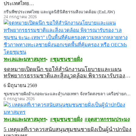
ประเทศไทย…
กรีนพีซประเทศไทย และมูลนิธินิติธรรมสิ่งแวดล้อม (EnLAW)
24 กรกฎาคม 2026
ทะเลและมหาสมุทร
ชุมชนชายฝั่ง
จดหมายเปิดผนึก ขอให้สำนักงานนโยบายและแผน
ทรัพยากรธรรมชาติและสิ่งแวดล้อม พิจารณารับรอง
“เลชุมชน จะนะ-เทพา” เป็นพื้นที่คุ้มครองความหลาก
6 มิถุนายน 2569
หลายทางชีวภาพทางทะเลชายฝั่งนอกเขตพื้นที่คุ้มครอง
หรือ OECMs โดยชุมชน
ชุมชนชายฝั่งอำเภอจะนะและอำเภอเทพา จังหวัดสงขลา เครือข่ายภาค
ประชาชนและกรีนพีซ ประเทศไทย
6 กรกฎาคม 2026
ทะเลและมหาสมุทร
ชุมชนชายฝั่ง
อุตสาหกรรมประมง
5 เหตุผลที่เราควรสนับสนุนชุมชนชายฝั่งเป็นผู้นำปกป้อง
มหาสมุทร