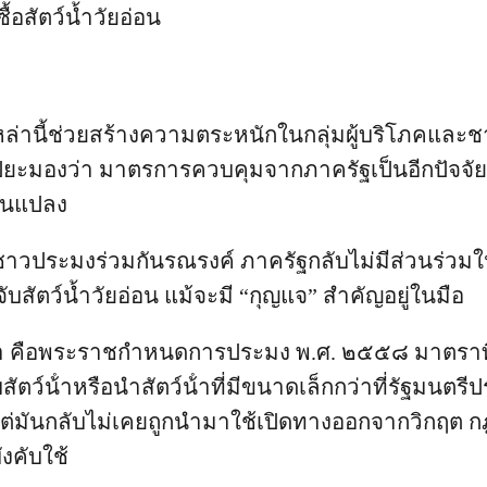
ซื้อสัตว์น้ำวัยอ่อน
่านี้ช่วยสร้างความตระหนักในกลุ่มผู้บริโภคและ
นี้ ปิยะมองว่า มาตรการควบคุมจากภาครัฐเป็นอีกปัจ
่ยนแปลง
ชาวประมงร่วมกันรณรงค์ ภาครัฐกลับไม่มีส่วนร่วม
สัตว์น้ำวัยอ่อน แม้จะมี “กุญแจ” สำคัญอยู่ในมือ
่า คือพระราชกําหนดการประมง พ.ศ. ๒๕๕๘ มาตราที่ 5
ับสัตว์น้ําหรือนําสัตว์น้ําที่มีขนาดเล็กกว่าที่รัฐมนต
 แต่มันกลับไม่เคยถูกนำมาใช้เปิดทางออกจากวิกฤต 
ังคับใช้