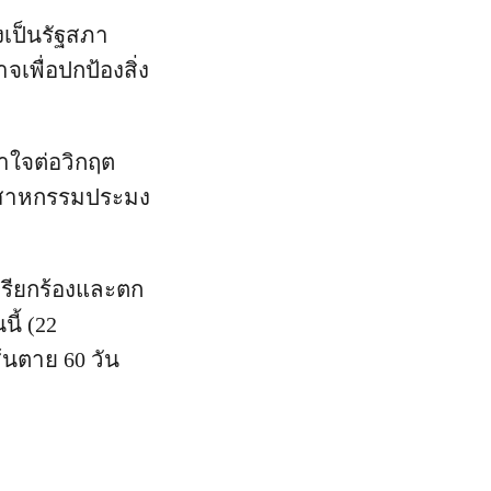
งเป็นรัฐสภา
พื่อปกป้องสิ่ง
้าใจต่อวิกฤต
ุตสาหกรรมประมง
อเรียกร้องและตก
ี้ (22
นตาย 60 วัน