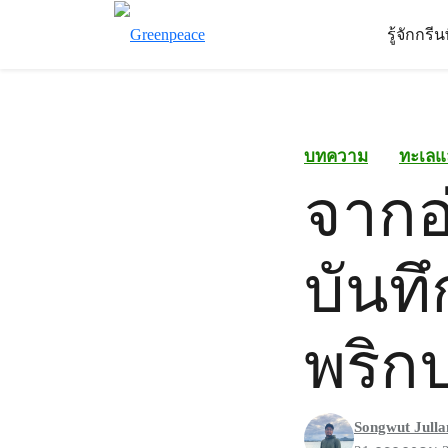
รู้จักกรี
บทความ
ทะเลแ
จากอ
บันทึ
พริก
Songwut Jull