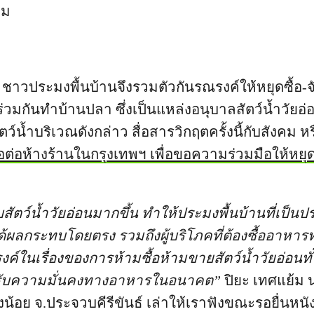
ุม
 ชาวประมงพื้นบ้านจึงรวมตัวกันรณรงค์ให้หยุดซื้อ-จั
่วมกันทำบ้านปลา ซึ่งเป็นแหล่งอนุบาลสัตว์น้ำวัยอ่
ว์น้ำบริเวณดังกล่าว สื่อสารวิกฤตครั้งนี้กับสังคม หร
ือต่อห้างร้านในกรุงเทพฯ เพื่อขอความร่วมมือให้หยุดรั
บสัตว์น้ำวัยอ่อนมากขึ้น ทำให้ประมงพื้นบ้านที่เป็นป
ด้ผลกระทบโดยตรง รวมถึงผู้บริโภคที่ต้องซื้ออาหาร
ค์ในเรื่องของการห้ามซื้อห้ามขายสัตว์น้ำวัยอ่อนทั่
ำหรับความมั่นคงทางอาหารในอนาคต”
ปิยะ เทศแย้ม
่งน้อย จ.ประจวบคีรีขันธ์ เล่าให้เราฟังขณะรอยื่นหน