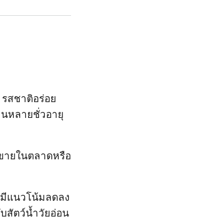
ก รสชาติอร่อย
านหลายชั่วอายุ
วางขายในตลาดหรือ
ละมีแนวโน้มลดลง
บสัตว์น้ำวัยอ่อน