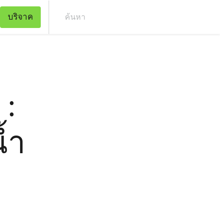
บริจาค
ค้น
 :
้ำ