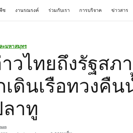
นพีซ
งานรณรงค์
ร่วมกับเรา
การบริจาค
ข่าวสาร
ละมหาสมุทร
่าวไทยถึงรัฐสภา
กเดินเรือทวงคืนน
ปลาทู
anan