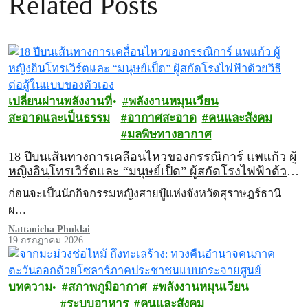
Related Posts
เปลี่ยนผ่านพลังงานที่
พลังงานหมุนเวียน
สะอาดและเป็นธรรม
อากาศสะอาด
คนและสังคม
มลพิษทางอากาศ
18 ปีบนเส้นทางการเคลื่อนไหวของกรรณิการ์ แพแก้ว ผู้
หญิงอินโทรเวิร์ตและ “มนุษย์เป็ด” ผู้สกัดโรงไฟฟ้าด้วย
วิธีต่อสู้ในแบบของตัวเอง
ก่อนจะเป็นนักกิจกรรมหญิงสายบู๊แห่งจังหวัดสุราษฎร์ธานี
ผ…
Nattanicha Phuklai
19 กรกฎาคม 2026
บทความ
สภาพภูมิอากาศ
พลังงานหมุนเวียน
ระบบอาหาร
คนและสังคม