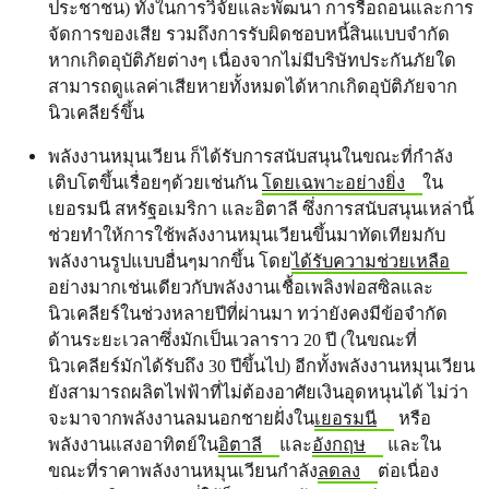
ประชาชน) ทั้งในการวิจัยและพัฒนา การรื้อถอนและการ
จัดการของเสีย รวมถึงการรับผิดชอบหนี้สินแบบจำกัด
หากเกิดอุบัติภัยต่างๆ เนื่องจากไม่มีบริษัทประกันภัยใด
สามารถดูแลค่าเสียหายทั้งหมดได้หากเกิดอุบัติภัยจาก
นิวเคลียร์ขึ้น
พลังงานหมุนเวียน ก็ได้รับการสนับสนุนในขณะที่กำลัง
เติบโตขึ้นเรื่อยๆด้วยเช่นกัน
โดยเฉพาะอย่างยิ่ง
ใน
เยอรมนี สหรัฐอเมริกา และอิตาลี ซึ่งการสนับสนุนเหล่านี้
ช่วยทำให้การใช้พลังงานหมุนเวียนขึ้นมาทัดเทียมกับ
พลังงานรูปแบบอื่นๆมากขึ้น โดย
ได้รับความช่วยเหลือ
อย่างมากเช่นเดียวกับพลังงานเชื้อเพลิงฟอสซิลและ
นิวเคลียร์ในช่วงหลายปีที่ผ่านมา ทว่ายังคงมีข้อจำกัด
ด้านระยะเวลาซึ่งมักเป็นเวลาราว 20 ปี (ในขณะที่
นิวเคลียร์มักได้รับถึง 30 ปีขึ้นไป) อีกทั้งพลังงานหมุนเวียน
ยังสามารถผลิตไฟฟ้าที่ไม่ต้องอาศัยเงินอุดหนุนได้ ไม่ว่า
จะมาจากพลังงานลมนอกชายฝั่งใน
เยอรมนี
หรือ
พลังงานแสงอาทิตย์ใน
อิตาลี
และ
อังกฤษ
และใน
ขณะที่ราคาพลังงานหมุนเวียนกำลัง
ลดลง
ต่อเนื่อง