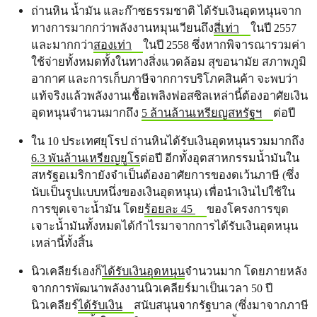
ถ่านหิน น้ำมัน และก๊าซธรรมชาติ ได้รับเงินอุดหนุนจาก
ทางการมากกว่าพลังงานหมุนเวียนถึง
สี่เท่า
ในปี 2557
และมากกว่า
สองเท่า
ในปี 2558 ซึ่งหากพิจารณารวมค่า
ใช้จ่ายทั้งหมดทั้งในทางสิ่งแวดล้อม สุขอนามัย สภาพภูมิ
อากาศ และการเก็บภาษีจากการบริโภคสินค้า จะพบว่า
แท้จริงแล้วพลังงานเชื้อเพลิงฟอสซิลเหล่านี้ต้องอาศัยเงิน
อุดหนุนจำนวนมากถึง
5 ล้านล้านเหรียญสหรัฐฯ
ต่อปี
ใน 10 ประเทศยุโรป ถ่านหินได้รับเงินอุดหนุนรวมมากถึง
6.3 พันล้านเหรียญยูโร
ต่อปี อีกทั้งอุตสาหกรรมน้ำมันใน
สหรัฐอเมริกายังจำเป็นต้องอาศัยการของดเว้นภาษี (ซึ่ง
นับเป็นรูปแบบหนึ่งของเงินอุดหนุน) เพื่อนำเงินไปใช้ใน
การขุดเจาะน้ำมัน โดย
ร้อยละ 45
ของโครงการขุด
เจาะน้ำมันทั้งหมดได้กำไรมาจากการได้รับเงินอุดหนุน
เหล่านี้ทั้งสิ้น
นิวเคลียร์เองก็
ได้รับเงินอุดหนุน
จำนวนมาก โดยภายหลัง
จากการพัฒนาพลังงานนิวเคลียร์มาเป็นเวลา 50 ปี
นิวเคลียร์
ได้รับเงิน
สนับสนุนจากรัฐบาล (ซึ่งมาจากภาษี