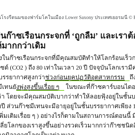
โรงรีดนมของฟาร์มโคในเมือง Lower Saxony ประเทศเยอรมนี © Fre
็นก๊าซเรือนกระจกที่ ‘ถูกลืม’ และเราต้
้มากกว่าเดิม
่งในก๊าซเรือนกระจกที่มีคุณสมบัติทำให้โลกร้อนเร็วก
์ (CO2 ) ถึง 80 เท่าในเวลา 20 ปี ปัจจุบันโลกเรา
นบรรยากาศสูงกว่า
ช่วงก่อนยุคปฏวัติอุตสาหกรรม
ถ
ีเทนยั
งพุ่งสูงขึ้นเรื่อย ๆ
ในขณะที่ก๊าซคาร์บอนไดออก
ว่า โดยจะมีคุณสมบัติเบากว่าทำให้ลอยฟุ้งอยู่ในชั้
ี ส่วนก๊าซมีเทนจะมีอายุอยู่ในชั้นบรรยากาศเพียง 12
ิ่มเติมเรื่อย ๆ ) อย่างไรก็ตามในสถานการณ์ตอนนี้ มี
ลี่ยโลกของเราสูงขึ้นอย่างรวดเร็วมากกว่าก๊าซชนิดอ