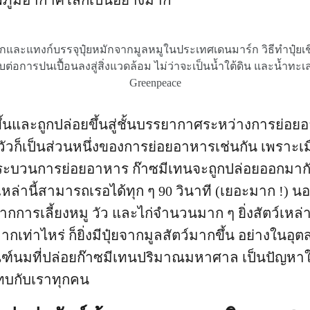
พภูมิอากาศโลกเป็นอย่างมาก
กและแทงก์บรรจุปุ๋ยหมักจากมูลหมูในประเทศเดนมาร์ก วิธีทำปุ๋ยเ
บต่อการปนเปื้อนลงสู่สิ่งแวดล้อม ไม่ว่าจะเป็นน้ำใต้ดิน และน้ำทะ
Greenpeace
ดขึ้นและถูกปล่อยขึ้นสู่ชั้นบรรยากาศระหว่างการย่อ
วก็เป็นส่วนหนึ่งของการย่อยอาหารเช่นกัน เพราะเม
กระบวนการย่อยอาหาร ก๊าซมีเทนจะถูกปล่อยออกมากับ
เหล่านี้สามารถเรอได้ทุก ๆ 90 วินาที (เยอะมาก !) น
จากการเลี้ยงหมู วัว และไก่จำนวนมาก ๆ ยิ่งสัตว์เหล่าน
กเท่าไหร่ ก็ยิ่งมีปุ๋ยจากมูลสัตว์มากขึ้น อย่างในอุ
ณฑ์นมที่ปล่อยก๊าซมีเทนปริมาณมหาศาล เป็นปัญห
ะทบกับเราทุกคน