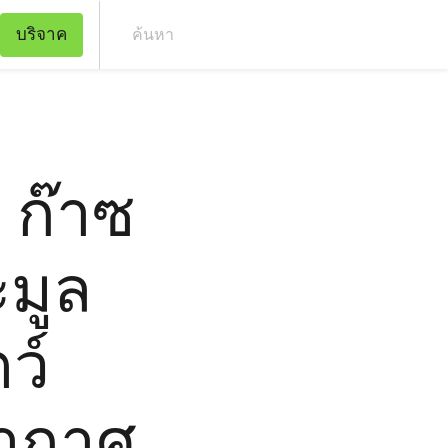
บริจาค
ค้น
: ก๊าซ
มูล
ว์
อากาศ