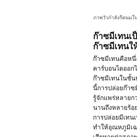
ภาพวัวกำลังรีดนมใน
ก๊าซมีเทนเป
ก๊าซมีเทนให
ก๊าซมีเทนคือหนึ
คาร์บอนไดออกไซด
ก๊าซมีเทนในชั้
นี้การปล่อยก๊าซม
รู้จักแพร่หลายก
นานถึงหลายร้อยป
การปล่อยมีเทนเพ
ทำให้อุณหภูมิเฉ