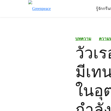
รู้จักกรี
บทความ
ความ
วัวเร
มีเท
ในอุ
กำลั