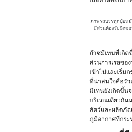
เสียหายต่อสภา
ภาพรถบรรทุกปุ๋ยหมั
มีส่วนต้องรับผิดชอ
ก๊าซมีเทนที่เกิ
ส่วนการเรอของวั
เข้าไปและเริ่ม
ที่น่าสนใจคือวัว
มีเทนยังเกิดขึ้น
บริเวณเดียวกันมา
สัตว์และผลิตภั
ภูมิอากาศที่กร