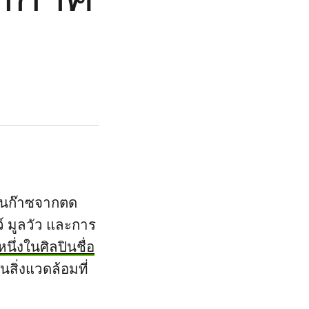
เป็นก๊าซจากตด
์ มูลวัว และการ
ึ่งในศิลปินชื่อ
สิ่งแวดล้อมที่