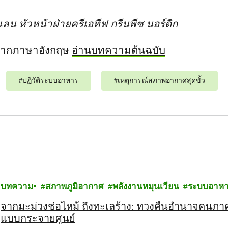
น หัวหน้าฝ่ายครีเอทีฟ กรีนพีซ นอร์ดิก
จากภาษาอังกฤษ
อ่านบทความต้นฉบับ
#
ปฏิวัติระบบอาหาร
#
เหตุการณ์สภาพอากาศสุดขั้ว
บทความ
สภาพภูมิอากาศ
พลังงานหมุนเวียน
ระบบอาห
จากมะม่วงช่อไหม้ ถึงทะเลร้าง: ทวงคืนอำนาจคน
แบบกระจายศูนย์