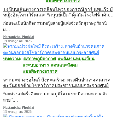
มลพิษทางอากาศ
18 ปีบนเส้นทางการเคลื่อนไหวของกรรณิการ์ แพแก้ว ผู้
หญิงอินโทรเวิร์ตและ “มนุษย์เป็ด” ผู้สกัดโรงไฟฟ้าด้วย
วิธีต่อสู้ในแบบของตัวเอง
ก่อนจะเป็นนักกิจกรรมหญิงสายบู๊แห่งจังหวัดสุราษฎร์ธานี
ผ…
Nattanicha Phuklai
19 กรกฎาคม 2026
บทความ
สภาพภูมิอากาศ
พลังงานหมุนเวียน
ระบบอาหาร
คนและสังคม
มลพิษทางอากาศ
จากมะม่วงช่อไหม้ ถึงทะเลร้าง: ทวงคืนอำนาจคนภาค
ตะวันออกด้วยโซลาร์ภาคประชาชนแบบกระจายศูนย์
“มะม่วงแปดริ้วคือความภาคภูมิใจ เพราะมีความหวาน ผิว
สวย ไ…
Nattanicha Phuklai
13 กรกฎาคม 2026