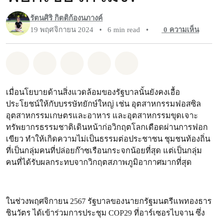
รัตนศิริ กิตติก้องนภางค์
19 พฤศจิกายน 2024
•
6 min read
•
0
ความเห็น
แชร์ Whatsapp
แชร์ Facebook
แชร์ Twitter
แชร์ Email
Share on Bluesky
เมื่อนโยบายด้านสิ่งแวดล้อมของรัฐบาลนั้นยังคงเอื้อ
ประโยชน์ให้กับบรรษัทยักษ์ใหญ่ เช่น อุตสาหกรรมฟอสซิล
อุตสาหกรรมเกษตรและอาหาร และอุตสาหกรรมขุดเจาะ
ทรัพยากรธรรมชาติเดินหน้าก่อวิกฤตโลกเดือดผ่านการฟอก
เขียว ทำให้เกิดความไม่เป็นธรรมต่อประชาชน ชุมชนท้องถิ่น
ที่เป็นกลุ่มคนที่ปล่อยก๊าซเรือนกระจกน้อยที่สุด แต่เป็นกลุ่ม
คนที่ได้รับผลกระทบจากวิกฤตสภาพภูมิอากาศมากที่สุด
ในช่วงพฤศจิกายน 2567 รัฐบาลของนายกรัฐมนตรีแพทองธาร
ชินวัตร ได้เข้าร่วมการประชุม COP29 ที่อาร์เซอรไบจาน ซึ่ง