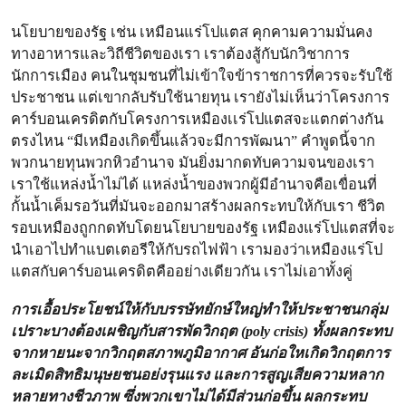
นโยบายของรัฐ เช่น เหมือนแร่โปแตส คุกคามความมั่นคง
ทางอาหารและวิถีชีวิตของเรา เราต้องสู้กับนักวิชาการ
นักการเมือง คนในชุมชนที่ไม่เข้าใจข้าราชการที่ควรจะรับใช้
ประชาชน แต่เขากลับรับใช้นายทุน เรายังไม่เห็นว่าโครงการ
คาร์บอนเครดิตกับโครงการเหมืองเเร่โปแตสจะแตกต่างกัน
ตรงไหน “มีเหมืองเกิดขึ้นแล้วจะมีการพัฒนา” คำพูดนี้จาก
พวกนายทุนพวกหิวอำนาจ มันยิ่งมากดทับความจนของเรา
เราใช้แหล่งน้ำไม่ได้ แหล่งน้ำของพวกผู้มีอำนาจคือเขื่อนที่
กั้นน้ำเค็มรอวันที่มันจะออกมาสร้างผลกระทบให้กับเรา ชีวิต
รอบเหมืองถูกกดทับโดยนโยบายของรัฐ เหมืองแร่โปแตสที่จะ
นำเอาไปทำแบตเตอรีให้กับรถไฟฟ้า เรามองว่าเหมืองแร่โป
แตสกับคาร์บอนเครดิตคืออย่างเดียวกัน เราไม่เอาทั้งคู่
การเอื้อประโยชน์ให้กับบรรษัทยักษ์ใหญ่ทำให้ประชาชนกลุ่ม
เปราะบางต้องเผชิญกับสารพัดวิกฤต (poly crisis) ทั้งผลกระทบ
จากหายนะจากวิกฤตสภาพภูมิอากาศ อันก่อใหเกิดวิกฤตการ
ละเมิดสิทธิมนุษยชนอย่งรุนแรง และการสูญเสียความหลาก
หลายทางชีวภาพ ซึ่งพวกเขาไม่ได้มีส่วนก่อขึ้น ผลกระทบ