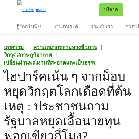
To
บริจาค
เมนู
รู้จักกรีนพีซ
งานรณรงค์
ร่วมกับเรา
การบร
บทความ
ความหลากหลายทางชีวภาพ
|
วิกฤตสภาพภูมิอากาศ
|
เปลี่ยนผ่านพลังงานที่สะอาดและเป็นธรรม
ไฮปาร์คเน้น ๆ จากม็อบ
หยุดวิกฤตโลกเดือดที่ต้น
เหตุ : ประชาชนถาม
รัฐบาลหยุดเอื้อนายทุน
ฟอกเขียวกี่โมง?