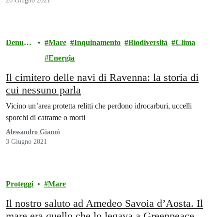
26 Giugno 2021
Denunci
Mare
Inquinamento
Biodiversità
Clima
a
Energia
Il cimitero delle navi di Ravenna: la storia di
cui nessuno parla
Vicino un’area protetta relitti che perdono idrocarburi, uccelli
sporchi di catrame o morti
Alessandro Giannì
3 Giugno 2021
Proteggi
Mare
Il nostro saluto ad Amedeo Savoia d’Aosta. Il
mare era quello che lo legava a Greenpeace