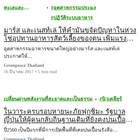
ทะเลและ
อุตสาหกรรมประมง
มหาสมุทร
ปฏิวัติระบบอาหาร
มาร์ส และเนสท์เล่ ให้คำมั่นขจัดปัญหาในห่วง
โซ่อุปทานอาหารสัตว์เลี้ยงของตน เพิ่มแรง
กดดันให้ไทยยูเนี่ยนต้องลงมือทำ
อุตสาหกรรมอาหารขนาดใหญ่อย่างมาร์ส และเนสท์เล่
ประกาศให้…
Greenpeace Thailand
16 มีนาคม 2017
5 min read
เปลี่ยนผ่านพลังงานที่สะอาดและเป็นธรรม
นิวเคลียร์
ในวาระครบรอบหายนะภัยฟุกุชิมะ รัฐบาล
ญี่ปุ่นให้ผู้คนกลับถิ่นฐานเดิมที่ยังคงปนเปื้อน
รังสี
ปี2560 เป็นปีแรกที่มีการเปิดพื้นที่ที่เคยปนเปื้อนรังสีอ…
Greenpeace Thailand