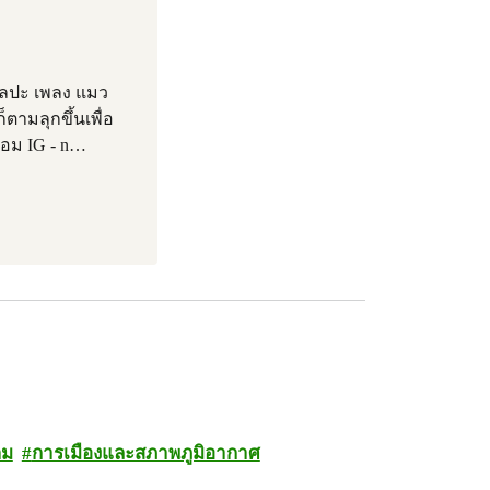
ิลปะ เพลง แมว
็ตามลุกขึ้นเพื่อ
อม IG - n
…
คม
การเมืองและสภาพภูมิอากาศ