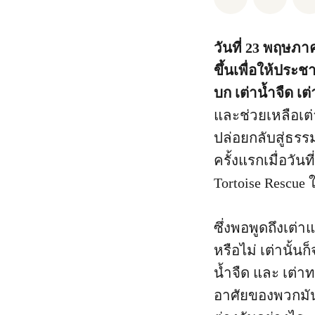
วันที่ 23 พฤษภา
ขึ้นเพื่อให้ปร
บก เต่าน้ำจืด เต
และช่วยเหลือเต
ปล่อยกลับสู่ธรร
ครั้งแรกเมื่อวั
Tortoise Rescue
ซึ่งพอพูดถึงเต่า
หรือไม่ เต่านั้
น้ำจืด และ เต่าท
อาศัยของพวกมัน