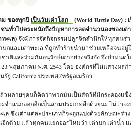
คม ของทุกปี
เป็นวันเต่าโลก
(World Turtle Day) : 
ะชาชนทั่วไปตระหนักถึงปัญหาการลดจำนวนลงของเต่า
่าทะเล)
จึงมีการจัดกิจกรรมปลูกจิตสำนึกให้ทุกคนร่วม
่าบกและเต่าทะเล ที่ถูกทำร้ายนำมาช่วยเหลือจนอยู
มชาติและร่วมกันอนุรักษ์เต่าอย่างจริงจัง จึงกำหนดให
นที่ 23 พฤษภาคม พ.ศ. 2543 โดย องค์กรที่ไม่แสวงผลกำ
 ในรัฐ California ประเทศสหรัฐอเมริกา
แล้วหลายๆคนก็คิดว่าพวกมันเป็นสัตว์ที่มีกระดองแข็งๆช
นก็จะจำแนกออกอีกเป็นสามประเภทอีกด้วยนะ ไม่ว่าจะเ
ะเล ซึ่งเต่าแต่ละประเภทก็จะถูกแบ่งด้วยลักษณะร่างก
อีกด้วย แล้วทุกคนแยกออกไหมว่า เต่าบก เต่าน้ำ แล