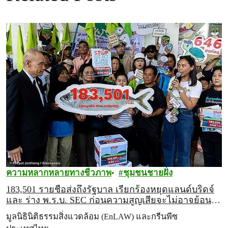
ความหลากหลายทางชีวภาพ
ชุมชนชายฝั่ง
183,501 รายชื่อส่งถึงรัฐบาล เรียกร้องหยุดแลนด์บริดจ์
และ ร่าง พ.ร.บ. SEC ก่อนความสูญเสียจะไม่อาจย้อน
คืน
มูลนิธินิติธรรมสิ่งแวดล้อม (EnLAW) และกรีนพีซ