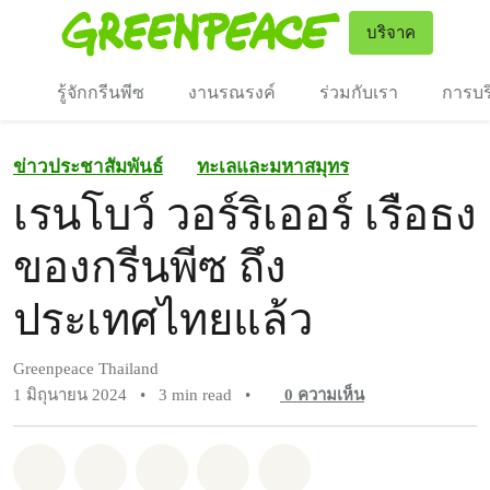
To
บริจาค
เมนู
รู้จักกรีนพีซ
งานรณรงค์
ร่วมกับเรา
การบร
ข่าวประชาสัมพันธ์
ทะเลและมหาสมุทร
เรนโบว์ วอร์ริเออร์ เรือธง
ของกรีนพีซ ถึง
ประเทศไทยแล้ว
Greenpeace Thailand
1 มิถุนายน 2024
•
3 min read
•
0
ความเห็น
แชร์ Whatsapp
แชร์ Facebook
แชร์ Twitter
แชร์ Email
Share on Bluesky