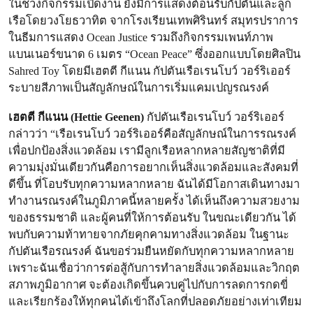
ในช่วงกิจกรรมเปิดงาน ยังมีการแสดงต้อนรับกัปตันและลูก
เรือโดยวงโยธวาทิต จากโรงเรียนเทพศิรินทร์ สมุทรปราการ
ในธีมการแสดง Ocean Justice รวมถึงกิจกรรมเพนท์ภาพ
แบนเนอร์ขนาด 6 เมตร “Ocean Peace” ซึ่งออกแบบโดยศิลปิน
Sahred Toy โดยมีเฮตตี กีแนน กัปตันเรือเรนโบว์ วอร์ริเออร์
ระบายสีภาพเป็นสัญลักษณ์ในการเริ่มแคมเปญรณรงค์
เฮตตี กีแนน (Hettie Geenen)
กัปตันเรือเรนโบว์ วอร์ริเออร์
กล่าวว่า “เรือเรนโบว์ วอร์ริเออร์คือสัญลักษณ์ในการรณรงค์
เพื่อปกป้องสิ่งแวดล้อม เรามีลูกเรือหลากหลายสัญชาติที่มี
ความมุ่งมั่นเดียวกันคือการอยากเห็นสิ่งแวดล้อมและสังคมที่
ดีขึ้น ที่โอบรับทุกความหลากหลาย ฉันได้มีโอกาสเดินทางมา
ทำงานรณรงค์ในภูมิภาคนี้หลายครั้ง ได้เห็นถึงความสวยงาม
ของธรรมชาติ และผู้คนที่ให้การต้อนรับ ในขณะเดียวกัน ได้
พบกับความท้าทายจากภัยคุกคามทางสิ่งแวดล้อม ในฐานะ
กัปตันเรือรณรงค์ ฉันขอร่วมยืนหยัดกับทุกความหลากหลาย
เพราะฉันเชื่อว่าการต่อสู้กับการทำลายสิ่งแวดล้อมและวิกฤต
สภาพภูมิอากาศ จะต้องเกิดขึ้นควบคู่ไปกับการลดการกดขี่
และเรียกร้องให้ทุกคนได้เข้าถึงโลกที่ปลอดภัยอย่างเท่าเทียม