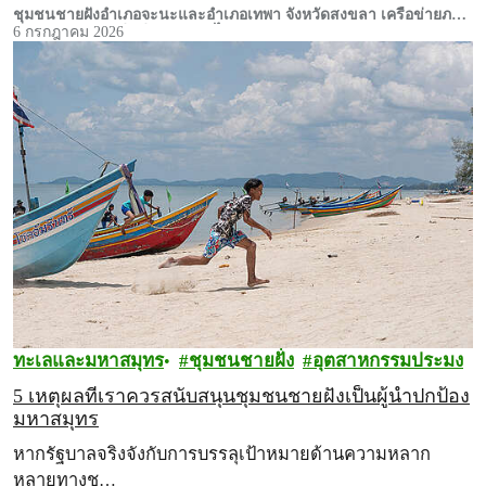
หรือ OECMs โดยชุมชน
ชุมชนชายฝั่งอำเภอจะนะและอำเภอเทพา จังหวัดสงขลา เครือข่ายภาค
ประชาชนและกรีนพีซ ประเทศไทย
6 กรกฎาคม 2026
ทะเลและมหาสมุทร
ชุมชนชายฝั่ง
อุตสาหกรรมประมง
5 เหตุผลที่เราควรสนับสนุนชุมชนชายฝั่งเป็นผู้นำปกป้อง
มหาสมุทร
หากรัฐบาลจริงจังกับการบรรลุเป้าหมายด้านความหลาก
หลายทางช…