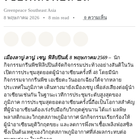
Greenpeace Southeast Asia
8 พฤษภาคม 2026
•
8 min read
•
0
ความเห็น
แชร์ Whatsapp
แชร์ Facebook
แชร์ Twitter
แชร์ Email
Share on Bluesky
เมืองลาปู-ลาปู, เซบู, ฟิลิปปินส์, 8 พฤษภาคม 2569 –
นัก
กิจกรรมกรีนพีซฟิลิปปินส์จัดกิจกรรมประท้วงอย่างสันติในวัน
เปิดการประชุมสุดยอดผู้นำอาเซียนครั้งที่ 48 โดยมีนัก
กิจกรรมจากกรีนพีซ เอเชียตะวันออกเฉียงใต้จากหลาย
ประเทศในภูมิภาค เดินทางมายังเมืองเซบู เพื่อส่งเสียงต่อผู้นำ
อาเซียนเช่นกัน ในฐานะเวทีการประชุมระดับสูงสุดของ
ภูมิภาค การประชุมสุดยอดอาเซียนครั้งนี้ถือเป็นโอกาสสำคัญ
ที่ผู้นำอาเซียนต้องเร่งรับมือกับวิกฤตคู่ขนาน ได้แก่ มลพิษ
พลาสติกและวิกฤตสภาพภูมิอากาศ นักกิจกรรมเรียกร้องให้
ผู้นำอาเซียนยุติวิกฤตขยะ และลดการพึ่งพาเชื้อเพลิงฟอสซิล
ซึ่งเป็นต้นเหตุของวิกฤตสภาพภูมิอากาศที่ส่งผลกระทบต่อ