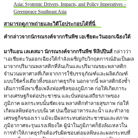
Asia: Systemic Drivers, Impacts, and Policy Imperatives –
Greenpeace Southeast Asia
สามารถดูภาพถ่ายและวิดีโอประกอบได้ที่นี่
คำกล่าวจากนักรณรงค์จากกรีนพีซ เอเชียตะวันออกเฉียงใต้
มาริแอน เลเดสมา นักรณรงค์จากกรีนพีซ ฟิลิปปินส์
กล่าวว่า
“เอเชียตะวันออกเฉียงใต้กำลังเผชิญกับวิกฤตการณ์อันเป็นผล
มาจากปริมาณพลาสติกที่ล้นเกินและปริมาณขยะพลาสติก
จำนวนมหาศาลที่เกิดจากการใช้บรรจุภัณฑ์และผลิตภัณฑ์
แบบใช้ครั้งเดียวทิ้งของภาคธุรกิจ นอกจากนี้ พลาสติกยังซ้ำ
เติมการพึ่งพาเชื้อเพลิงฟอสซิลของภูมิภาค ก่อให้เกิดภาระ
ทางเศรษฐกิจต่อประชาชน และบั่นทอนเสถียรภาพของ
ภูมิภาค ผลกระทบนั้นชัดเจน พลาสติกทำลายสุขภาพ ก่อให้
เกิดมลพิษต่อระบบนิเวศ ปนเปื้อนอาหารและน้ำ และทำลาย
เศรษฐกิจของเรา แม้จะมีผลกระทบต่อประชาชนและสภาพ
ภูมิอากาศจะรุนแรงเพียงใด ผู้นำในภูมิภาคก็ยังล้มเหลวใน
การทำให้ภาคธุรกิจต้องรับผิดชอบต่อมลพิษและผลกระทบที่