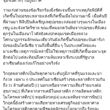
ชุมชนต่างๆ ในภูมิภาค
วามเร่งด่วนของข้อเรียกร้องยิ่งชัดเจนขึ้นจากเหตุภัยพิบัติที่
เกิดขึ้นในบ่อขยะหลายแห่งที่เกิดขึ้นเมื่อไม่นานมานี้ เมื่อต้นปี
ที่ผ่านมา ฟิลิปปินส์เผชิญเหตุบ่อขยะถล่มอย่างรุนแรงในเมือง
เซบู และจังหวัดริซาล ขณะที่หมอกควันพิษจากบ่อขยะที่ยังคง
คุกรุ่นในเมืองนาโวตัสยังคงปกคลุมเขตเมืองหลวง
โศกนาฏกรรมลักษณะเดียวกันยังเกิดขึ้นกับบ่อขยะบันตาร์เก
บังของอินโดนีเซีย รวมถึงพื้นที่อื่น ๆ ในประเทศไทยและ
มาเลเซีย เหตุการณ์เหล่านี้ไม่ใช่เหตุการณ์ที่เกิดขึ้นเฉพาะจุด
อีกต่อไป แต่สะท้อนถึงความล้มเหลวเชิงระบบที่รัฐบาล
อาเซียนต้องเร่งแก้ไขอย่างจริงจัง
วิกฤตพลาสติกเป็นภัยคุกคามระดับภูมิภาคที่รุนแรงและน่า
กังวล เฉพาะ 6 ประเทศในอาเซียนสร้างขยะพลาสติกรวมกัน
ถึง 31 ล้านตันต่อปี [1] นอกเหนือจากความเสี่ยงร้ายแรงต่อ
สุขภาพ[2] ที่เกิดจากสารเคมีในพลาสติก การผลิตพลาสติก
ไมโครพลาสติก[3] หลุมฝังกลบ[4] และมลพิษจากสารพิษ[5]
วิกฤตนี้ยังสร้างความเสียหายทางเศรษฐกิจอย่างมหาศาล
ไมโครพลาสติกคุกคามพืชผลหลักของโลกมากถึง ร้อยละ