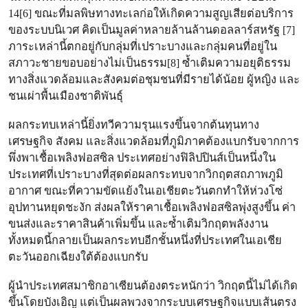
14[6] ขณะที่มลพิษทางทะเลก่อให้เกิดความสูญเสียต่อบริการ
ของระบบนิเวศ คิดเป็นมูลค่าหลายล้านล้านดอลลาร์สหรัฐ [7]
ภาระเหล่านี้ตกอยู่กับกลุ่มที่เปราะบางและกลุ่มคนที่อยู่ใน
สภาวะชายขอบอย่างไม่เป็นธรรม[8] ซ้ำเติมความอยุติธรรม
ทางสิ่งแวดล้อมและสังคมต่อชุมชนที่มีรายได้น้อย ผู้หญิง และ
ชนเผ่าพื้นเมืองชาติพันธุ์
ผลกระทบเหล่านี้ยิ่งทวีความรุนแรงขึ้นจากต้นทุนทาง
เศรษฐกิจ สังคม และสิ่งแวดล้อมที่ภูมิภาคต้องแบกรับจากการ
พึ่งพาเชื้อเพลิงฟอสซิล ประเทศอย่างฟิลิปปินส์เป็นหนึ่งใน
ประเทศที่เปราะบางที่สุดต่อผลกระทบจากวิกฤตสถภาพภูมิ
อากาศ ขณะที่ความขัดแย้งในเอเชียตะวันตกทำให้ห่วงโซ่
อุปทานหยุดชะงัก ส่งผลให้ราคาเชื้อเพลิงฟอสซิลพุ่งสูงขึ้น ค่า
ขนส่งและราคาสินค้าเพิ่มขึ้น และซ้ำเติมวิกฤตพลังงาน
ทั้งหมดนี้กลายเป็นผลกระทบอีกชั้นหนึ่งที่ประเทศในเอเชีย
ตะวันออกเฉียงใต้ต้องแบกรับ
ผู้นำประเทศสมาชิกอาเซียนต้องตระหนักว่า วิกฤตนี้ไม่ได้เกิด
ขึ้นโดยบังเอิญ แต่เป็นผลพวงจากระบบเศรษฐกิจแบบเส้นตรง