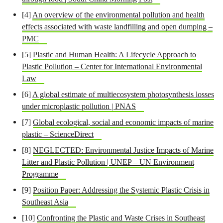
[4]
An overview of the environmental pollution and health
effects associated with waste landfilling and open dumping –
PMC
[5]
Plastic and Human Health: A Lifecycle Approach to
Plastic Pollution – Center for International Environmental
Law
[6]
A global estimate of multiecosystem photosynthesis losses
under microplastic pollution | PNAS
[7]
Global ecological, social and economic impacts of marine
plastic – ScienceDirect
[8]
NEGLECTED: Environmental Justice Impacts of Marine
Litter and Plastic Pollution | UNEP – UN Environment
Programme
[9]
Position Paper: Addressing the Systemic Plastic Crisis in
Southeast Asia
[10]
Confronting the Plastic and Waste Crises in Southeast