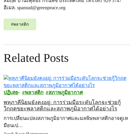
สมฤดี ปานะศุทธะ กรีนพีซ ประเทศไทย โทร.081 929 5747
อีเมล.
spansud@greenpeace.org
#
พลาสติก
Related Posts
ปฏิเสธ
พลาสติก
สภาพภูมิอากาศ
พหุภาคีนิยมยังคงอยู่: การร่วมมือระดับโลกจะช่วยกู้
วิกฤตขยะพลาสติกและสภาพภูมิอากาศได้อย่างไร
การเปลี่ยนแปลงสภาพภูมิอากาศและมลพิษพลาสติกอาจดูเห
มือนเป…
Jacob Kean Hammerson