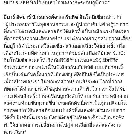
ขยายระบบรีฟิลไว้เป็นหัวใจของวาระระดับภูมิภาค”
อิบาร์ อัคบาร์ นักรณรงค์จากกรีนพีซ อินโดนีเซีย
กล่าวว่า
“ผู้ประกอบการในอุตสาหกรรมและผู้นำอาเซียนต่างรู้ว่า การ
พึ่งพาปิโตรเคมีและพลาสติกใช้แล้วทิ้งเป็นเหมือนระเบิดเวลา
ที่อาจสร้างความเสียหายร้ายแรงต่อพวกเราทุกคน ความเสี่ยง
นี้อยู่ใกล้ตัวประเทศในเอเชียตะวันออกเฉียงใต้อย่างยิ่ง เมื่อ
เดือนมีนาคมที่ผ่านมา เหตุการณ์ขยะล้นเมืองที่บันตาร์เกบัง
อินโดนีเซีย ส่งผลให้เกิดภัยพิบัติร้ายแรงและมีผู้เสียชีวิต
จำนวนมาก ก่อนหน้านี้ในปีเดียวกัน ภัยพิบัติแบบเดียวกันนี้
เกิดขึ้นเช่นกันครั้งแรกที่เมืองเซบู ฟิลิปปินส์ ซึ่งเป็นประเทศ
เพื่อนบ้านของเรา ในขณะที่ความขัดแย้งระดับโลกที่กำลัง
พัฒนาได้ทำลายห่วงโซ่อุปทานพลาสติกทั่วโลก เราจึงได้รับ
การเตือนอีกครั้งว่าพลเรือนถูกบังคับให้แบกรับภาระหนักจาก
สงครามที่ชนชั้นสูงก่อขึ้น แรงผลักดันนี้ควรเป็นจุดเปลี่ยนใน
การลดการใช้พลาสติกแบบใช้แล้วทิ้งและส่งเสริมระบบการ
ใช้ซ้ำ มิเช่นนั้น เราจะยังคงติดอยู่ในกับดักเชื้อเพลิงฟอสซิล
ทำให้ยากต่อการเปลี่ยนผ่านไปสู่ทางเลือกอื่นและพลังงาน
หมุนเวียน”