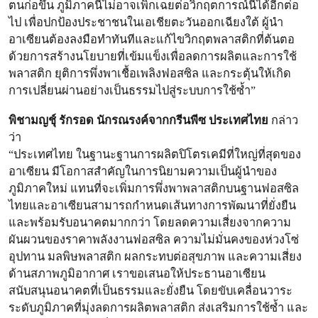
ตนก่อขึ้น ภูมิภาคนี้ไม่อาจเพิกเฉยต่อวิกฤตการณ์นี้ได้อีกต่อ
ไป เพื่อปกป้องประชาชนในเอเชียตะวันออกเฉียงใต้ ผู้นำ
อาเซียนต้องลงมือทำทันทีและแก้ไขวิกฤตพลาสติกที่ต้นตอ
ด้วยการสร้างนโยบายที่เข้มแข็งเพื่อลดการผลิตและการใช้
พลาสติก ยุติการพึ่งพาเชื้อเพลิงฟอสซิล และกระตุ้นให้เกิด
การเปลี่ยนผ่านอย่างเป็นธรรมไปสู่ระบบการใช้ซ้ำ”
พิชามญชุ์ รักรอด นักรณรงค์จากกรีนพีซ ประเทศไทย
กล่าว
ว่า
“ประเทศไทย ในฐานะฐานการผลิตปิโตรเคมีที่ใหญ่ที่สุดของ
อาเซียน มีโอกาสสำคัญในการนิยามความเป็นผู้นำของ
ภูมิภาคใหม่ แทนที่จะเพิ่มการพึ่งพาพลาสติกบนฐานฟอสซิล
ไทยและอาเซียนสามารถกำหนดเส้นทางการพัฒนาที่ยั่งยืน
และพร้อมรับอนาคตมากกว่า โดยลดความเสี่ยงจากความ
ผันผวนของราคาพลังงานฟอสซิล ความไม่มั่นคงของห่วงโซ่
อุปทาน มลพิษพลาสติก ผลกระทบต่อสุขภาพ และความเสี่ยง
ด้านสภาพภูมิอากาศ เราขอเสนอให้ประธานอาเซียน
สนับสนุนอนาคตที่เป็นธรรมและยั่งยืน โดยขับเคลื่อนวาระ
ระดับภูมิภาคที่มุ่งลดการผลิตพลาสติก ส่งเสริมการใช้ซ้ำ และ