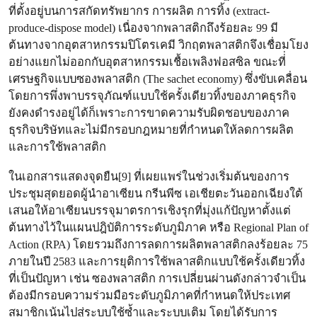
ที่ตั้งอยู่บนการสกัดทรัพยากร การผลิต การทิ้ง (extract-
produce-dispose model) เนื่องจากพลาสติกถึงร้อยละ 99 มี
ต้นทางจากอุตสาหกรรมปิโตรเคมี วิกฤตพลาสติกจึงเชื่อมโยง
อย่างแยกไม่ออกกับอุตสาหกรรมเชื้อเพลิงฟอสซิล ขณะที่่
เศรษฐกิจแบบซองพลาสติก (The sachet economy) ซึ่งขับเคลื่อน
โดยการพึ่งพาบรรจุภัณฑ์แบบใช้ครั้งเดียวทิ้งของภาคธุรกิจ
ยังคงดำรงอยู่ได้ก็เพราะการขาดความรับผิดชอบของภาค
ธุรกิจบริษัทและไม่มีกรอบกฎหมายที่กำหนดให้ลดการผลิต
และการใช้พลาสติก
ในเอกสารแสดงจุดยืน[9] ที่เผยแพร่ในช่วงเริ่มต้นของการ
ประชุมสุดยอดผู้นำอาเซียน กรีนพีซ เอเชียตะวันออกเฉียงใต้
เสนอให้อาเซียนบรรจุมาตรการเชิงรุกที่มุ่งแก้ปัญหาตั้งแต่
ต้นทางไว้ในแผนปฎิบัติการระดับภูมิภาค หรือ Regional Plan of
Action (RPA) โดยรวมถึงการลดการผลิตพลาสติกลงร้อยละ 75
ภายในปี 2583 และการยุติการใช้พลาสติกแบบใช้ครั้งเดียวทิ้ง
ที่เป็นปัญหา เช่น ซองพลาสติก การเปลี่ยนผ่านดังกล่าวจำเป็น
ต้องมีกรอบความร่วมมือระดับภูมิภาคที่กำหนดให้ประเทศ
สมาชิกเน้นไปสู่ระบบใช้ซ้ำและระบบเติม โดยได้รับการ