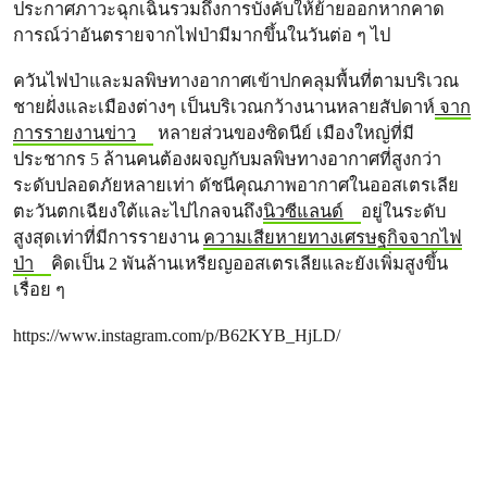
ประกาศภาวะฉุกเฉินรวมถึงการบังคับให้ย้ายออกหากคาด
การณ์ว่าอันตรายจากไฟป่ามีมากขึ้นในวันต่อ ๆ ไป
ควันไฟป่าและมลพิษทางอากาศเข้าปกคลุมพื้นที่ตามบริเวณ
ชายฝั่งและเมืองต่างๆ เป็นบริเวณกว้างนานหลายสัปดาห์
จาก
การรายงานข่าว
หลายส่วนของซิดนีย์ เมืองใหญ่ที่มี
ประชากร 5 ล้านคนต้องผจญกับมลพิษทางอากาศที่สูงกว่า
ระดับปลอดภัยหลายเท่า ดัชนีคุณภาพอากาศในออสเตรเลีย
ตะวันตกเฉียงใต้และไปไกลจนถึง
นิวซีแลนด์
อยู่ในระดับ
สูงสุดเท่าที่มีการรายงาน
ความเสียหายทางเศรษฐกิจจากไฟ
ป่า
คิดเป็น 2 พันล้านเหรียญออสเตรเลียและยังเพิ่มสูงขึ้น
เรื่อย ๆ
https://www.instagram.com/p/B62KYB_HjLD/