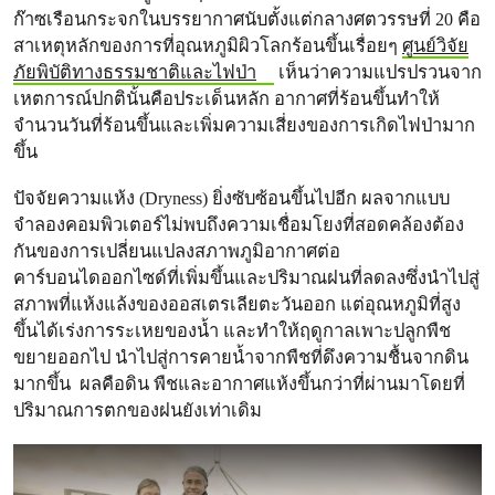
ก๊าซเรือนกระจกในบรรยากาศนับตั้งแต่กลางศตวรรษที่ 20 คือ
สาเหตุหลักของการที่อุณหภูมิผิวโลกร้อนขึ้นเรื่อยๆ
ศูนย์วิจัย
ภัยพิบัติทางธรรมชาติและไฟป่า
เห็นว่าความแปรปรวนจาก
เหตการณ์ปกตินั้นคือประเด็นหลัก อากาศที่ร้อนขึ้นทำให้
จำนวนวันที่ร้อนขึ้นและเพิ่มความเสี่ยงของการเกิดไฟป่ามาก
ขึ้น
ปัจจัยความแห้ง (Dryness) ยิ่งซับซ้อนขึ้นไปอีก ผลจากแบบ
จำลองคอมพิวเตอร์ไม่พบถึงความเชื่อมโยงที่สอดคล้องต้อง
กันของการเปลี่ยนแปลงสภาพภูมิอากาศต่อ
คาร์บอนไดออกไซด์ที่เพิ่มขึ้นและปริมาณฝนที่ลดลงซึ่งนำไปสู่
สภาพที่แห้งแล้งของออสเตรเลียตะวันออก แต่อุณหภูมิที่สูง
ขึ้นได้เร่งการระเหยของน้ำ และทำให้ฤดูกาลเพาะปลูกพืช
ขยายออกไป นำไปสู่การคายน้ำจากพืชที่ดึงความชื้นจากดิน
มากขึ้น ผลคือดิน พืชและอากาศแห้งขึ้นกว่าที่ผ่านมาโดยที่
ปริมาณการตกของฝนยังเท่าเดิม