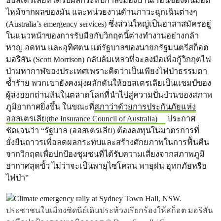
ออสเตรเลียที่ได้รับผลกระทบกำลังมองบ้านเรือนของตนมอด
ไหม้จากผลของมัน และหน่วยงานด้านภาวะฉุกเฉินต่างๆ
(Australia’s emergency services) ซึ่งส่วนใหญ่เป็นอาสาสมัครอยู่
ในแนวหน้าของการรับมือกับวิกฤตนี้ต่างทำงานอย่างกล้า
หาญ อดทน และอุทิศตน แต่รัฐบาลของนายกรัฐมนตรีสก็อต
มอริสัน (Scott Morrison) กลับล้มเหลวที่จะลงมือเพื่อกู้วิกฤตไฟ
ป่ามหากาฬของประเทศเพราะคิดว่าเป็นเพียงไฟป่าธรรมดา
ซ้ำร้าย พวกเขายังคงมุ่งผลักดันให้ออสเตรเลียเป็นแชมป์ของ
ผู้ส่งออกถ่านหินในตลาดโลกที่นำไปสู่ความปั่นป่วนของสภาพ
ภูมิอากาศยิ่งขึ้น ในขณะที่
สภาว่าด้วยการประกันภัยแห่ง
ออสเตรเลีย(the Insurance Council of Australia)
ประกาศ
ชัดเจนว่า “รัฐบาล (ออสเตรเลีย) ต้องลงทุนในมาตรการที่
ยั่งยืนถาวรเพื่อลดผลกระทบและสร้างศักยภาพในการฟื้นคืน
จากวิกฤตเพื่อปกป้องชุมชนที่ได้รับความเสี่ยงจากสภาพภูมิ
อากาศสุดขั้ว ไม่ว่าจะเป็นพายุไซโคลน พายุฝน อุทกภัยหรือ
ไฟป่า”
ประชาชนในเมืองซิดนีย์เดินประท้วงเรียกร้องให้สก็อต มอริสัน