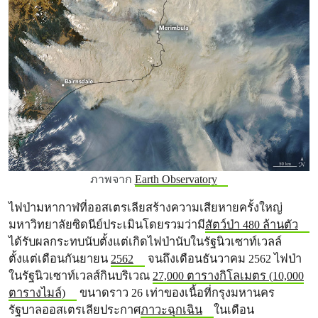
ภาพจาก
Earth Observatory
ไฟป่ามหากาฬที่ออสเตรเลียสร้างความเสียหายครั้งใหญ่
มหาวิทยาลัยซิดนีย์ประเมินโดยรวมว่ามี
สัตว์ป่า 480 ล้านตัว
ได้รับผลกระทบนับตั้งแต่เกิดไฟป่านับในรัฐนิวเซาท์เวลล์
ตั้งแต่เดือนกันยายน
2562
จนถึงเดือนธันวาคม 2562 ไฟป่า
ในรัฐนิวเซาท์เวลส์กินบริเวณ
27,000 ตารางกิโลเมตร (10,000
ตารางไมล์)
ขนาดราว 26 เท่าของเนื้อที่กรุงมหานคร
รัฐบาลออสเตรเลียประกาศ
ภาวะฉุกเฉิน
ในเดือน