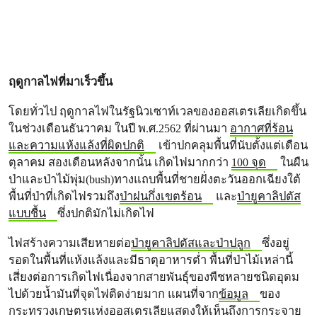
ฤดูกาลไฟที่มาเร็วขึ้น
โดยทั่วไป ฤดูกาลไฟในรัฐนิวเซาท์เวลของออสเตรเลียเกิดขึ้น
ในช่วงเดือนธันวาคม ในปี พ.ศ.2562 ที่ผ่านมา
อากาศที่ร้อน
และความแห้งแล้งที่ผิดปกติ
เข้าปกคลุมพื้นที่นับตั้งแต่เดือน
ตุลาคม สองเดือนหลังจากนั้น เกิดไฟมากกว่า
100 จุด
ในผืน
ป่าและป่าไม้พุ่ม(bush)ทางแถบพื้นที่ชายฝั่งตะวันออกเฉียงใต้
พื้นที่ป่าที่เกิดไฟรวมถึง
ป่าฝนกึ่งเขตร้อน
และ
ป่ายูคาลิปตัส
แบบชื้น
ซึ่งปกติมักไม่เกิดไฟ
ไฟสร้างความเสียหายต่อ
ป่ายูคาลิปตัสและป่าปลูก
ซึ่งอยู่
รอดในพื้นที่แห้งแล้งและมีธาตุอาหารต่ำ พื้นที่ป่าไม้เหล่านี้
เสี่ยงต่อการเกิดไฟเนื่องจากสายพันธุ์ของพืชหลายชนิดอุดม
ไปด้วยน้ำมันที่จุดไฟติดง่ายมาก แผนที่จาก
ข้อมูล
ของ
กระทรวงเกษตรแห่งออสเตรเลียแสดงให้เห็นถึงการกระจาย