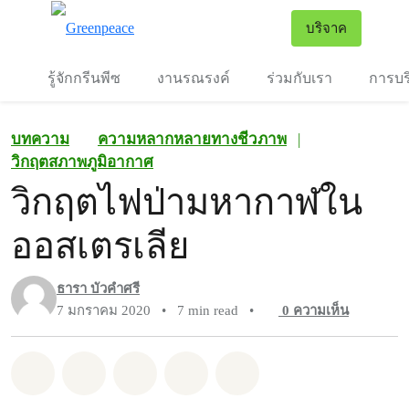
To
บริจาค
เมนู
รู้จักกรีนพีซ
งานรณรงค์
ร่วมกับเรา
การบร
บทความ
ความหลากหลายทางชีวภาพ
|
วิกฤตสภาพภูมิอากาศ
วิกฤตไฟป่ามหากาฬใน
ออสเตรเลีย
ธารา บัวคำศรี
7 มกราคม 2020
•
7 min read
•
0
ความเห็น
แชร์ Whatsapp
แชร์ Facebook
แชร์ Twitter
แชร์ Email
Share on Bluesky