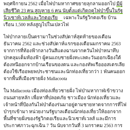
พฤศจิกายน 2562 เมื่อไฟป่ามหากาศขยายลุกลามออกไป
มีผู้
เสียชีวิต 23 คน สูญหาย 6 คน นับตั้งแต่เกิดฤดูไฟป่าขึ้นในรัฐ
นิวเซาท์เวลส์และวิกตอเรีย
เฉพาะในรัฐวิกตอเรีย บ้าน
เรือน 1,500 หลังสูญไปในเปลวไฟ
ไฟป่ากลายเป็นดรามาในช่วงสัปดาห์สุดท้ายของเดือน
ธันวาคม 2562 และช่วงสัปดาห์แรกของเดือนมกราคม 2563
จากการที่ท้องฟ้ากลางวันสีแดงฉานจากควันไฟป่าหนาทึบ
ปกคลุมเต็มท้องฟ้า ผู้คนแถบชายฝั่งทะเลตะวันออกเฉียงใต้
ต้องหนีออกจากบ้านเรือนของตน และกองทัพเรือออสเตรเลีย
ต้องใช้เรืออพยพประชาชนและนักท่องเที่ยวกว่า 1 พันคนออก
จากพื้นที่เมืองชายฝั่ง Mallacoota
ใน Mallacoota เมืองท่องเที่ยวชายฝั่ง ไฟป่ามหากาฬเข้าขวาง
ถนนสายหลัก เพื่อหาที่ปลอดภัย ชาวเมือง นักท่องเที่ยวและ
เจ้าหน้าที่ป้องกันไฟป่าต้องร่นมาอยู่ตามชายหาดจากการที่ไฟ
ป่ารุกเข้ามา หน่วยงานรัฐบาลเตือนนักท่องเที่ยวให้ออกจาก
พื้นที่ชายฝั่งของรัฐวิกตอเรียและนิวเซาท์เวลส์ และมีการ
ประกาศภาวะฉุกเฉิน 7 วัน นับจากวันที่ 3 มกราคม 2563 การ