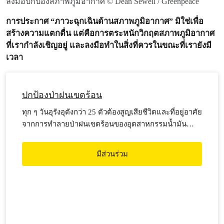
ลงมือปกป้องสภาพภูมิอากาศ © Dean Sewell / Greenpeace
การประกาศ “ภาวะฉุกเฉินด้านสภาพภูมิอากาศ” มิใช่เพื่อ
สร้างความแตกตื่น แต่คือการตระหนักวิกฤตสภาพภูมิอากาศ
ที่เรากำลังเชิญอยู่ และลงมือทำในสิ่งที่ควรในขณะที่เรายังมี
เวลา
ปกป้องป่าฝนเขตร้อน
ทุก ๆ วันอุรังอุตังกว่า 25 ตัวต้องสูญเสียชีวิตและที่อยู่อาศัย
จากการทำลายป่าฝนเขตร้อนของอุตสาหกรรมน้ำมัน
ปาล์ม 6% คือตัวเลขของป่าฝนเขตร้อนที่เหลืออยู่บนโลก
ผืนป่าฝนเขตร้อนในอินโดนีเซียเป็น 1 ในร้อยละ 6 นี้ ป่า
มีส่วนร่วม
ฝนเขตร้อนเป็นแหล่งผลิตก๊าซออกซิเจนที่สำคัญที่สุดให้
กับมนุษย์ และยังเป็นแหล่งดูดซับก๊าซ
คาร์บอนไดออกไซด์กว่าสามหมื่นห้าพันล้านตัน