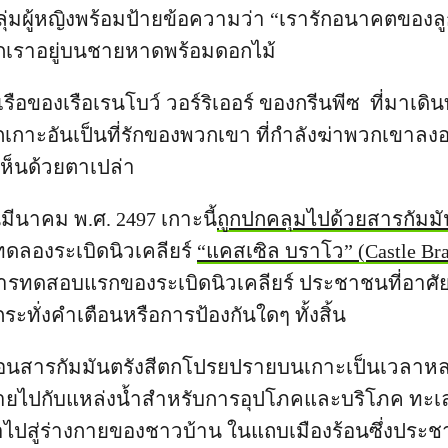
กลุ่มผู้หญิงพร้อมป้ายข้อความว่า “เรารักอนาคตขอ
กเราอยู่บนชายหาดพร้อมดอกไม้
เรือของเรือเรนโบว์ วอร์ริเออร์ ของกรีนพีซ ที่มาเดิ
กาะอันเป็นที่รักของพวกเขา ที่กำลังฆ่าพวกเขาลงอ
เห็นด้วยตาเปล่า
มีนาคม พ.ศ. 2497 เกาะนี้
ถูกปกคลุมไปด้วยสารกัมมัน
 ทดลองระเบิดนิวเคลียร์
“แคสเซิล บราโว” (Castle Brav
ารทดสอบแรกของระเบิดนิวเคลียร์ ประชาชนที่อาศัยอย
กระทั่งคำเตือนหรือการป้องกันใดๆ ทั้งสิ้น
้อนสารกัมมันตรังสีตกโปรยปรายบนเกาะเป็นเวลาห
ลายไปกับแหล่งน้ำสำหรับการอุปโภคและบริโภค ทะเล
ไปสู่ร่างกายของชาวบ้าน ในแถบเมืองร้อนซึ่งประช