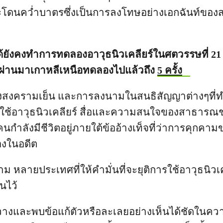
ดนคว่ำบาตรซึ่งเป็นการลงโทษอย่างเอกฉันท์ของ
ด้ยังคงทำการทดลองอาวุธนิวเคลียร์ในศตวรรษที่ 21 
ีที่ผ่านมาเกาหลีเหนือทดลองไปแล้วถึง
5 ครั้ง
คของสงครามเย็น และการลงนามในสนธิสัญญาต่างๆที่
ช้อาวุธนิวเคลียร์ สื่อและความสนใจของสาธารณช
ายคนกำลังมีชีวิตอยู่ภายใต้ข้ออ้างเท็จที่ว่าการคุกค
่องในอดีต
าม หลายประเทศที่ให้คำมั่นที่จะยุติการใช้อาวุธนิวเคล
นไว้
างและพบข้อแก้ตัวหรือละเลยอย่างเห็นได้ชัดในควา