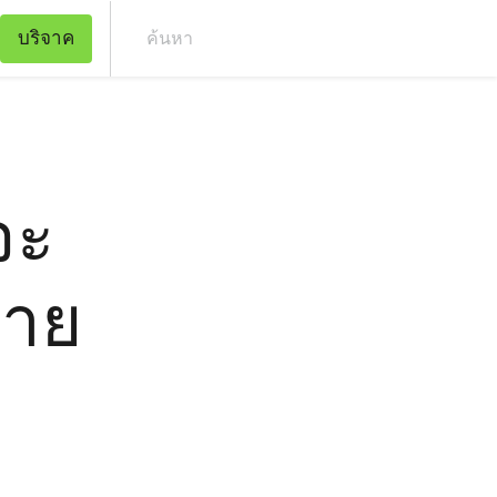
บริจาค
ค้น
จะ
้าย