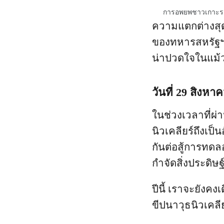
การอพยพชาวเกาะรอง
ความแตกต่างสุด
ของทหารสหรัฐฯ ท
น่าปวดใจในแม้
วันที่ 29 สิงหาคม
ในช่วงเวลาที่ผ
นิวเคลียร์ถึงเป็
กันต่อสู้การทดลอ
กำจัดสิ่งประดิษฐ์
ปีนี้ เราจะยังคง
ขีปนาวุธนิวเคล