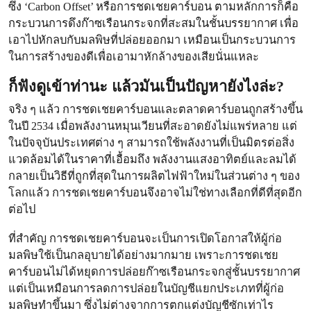
ซึ่ง ‘Carbon Offset’ หรือการชดเชยคาร์บอน ตามหลักการก็คือ
กระบวนการดึงก๊าซเรือนกระจกที่สะสมในชั้นบรรยากาศ เพื่อ
เอาไปหักลบกับมลพิษที่ปล่อยออกมา เหมือนเป็นกระบวนการ
ในการสร้างของดีเพื่อเอามาหักล้างของเสียนั่นแหละ
ก็ฟังดูเข้าท่านะ แล้วมันเป็นปัญหายังไงล่ะ?
จริง ๆ แล้ว การชดเชยคาร์บอนและตลาดคาร์บอนถูกสร้างขึ้น
ในปี 2534 เมื่อพลังงานหมุนเวียนที่สะอาดยังไม่แพร่หลาย แต่
ในปัจจุบันประเทศต่าง ๆ สามารถใช้พลังงานที่เป็นมิตรต่อสิ่ง
แวดล้อมได้ในราคาที่เอื้อมถึง พลังงานแสงอาทิตย์และลมได้
กลายเป็นวิธีที่ถูกที่สุดในการผลิตไฟฟ้าใหม่ในส่วนต่าง ๆ ของ
โลกแล้ว การชดเชยคาร์บอนจึงอาจไม่ใช่ทางเลือกที่ดีที่สุดอีก
ต่อไป
ที่สำคัญ การชดเชยคาร์บอนจะเป็นการเปิดโอกาสให้ผู้ก่อ
มลพิษใช้เป็นกลอุบายได้อย่างมากมาย เพราะการชดเชย
คาร์บอนไม่ได้หยุดการปล่อยก๊าซเรือนกระจกสู่ชั้นบรรยากาศ
แต่เป็นเหมือนการลดการปล่อยในบัญชีแยกประเภทที่ผู้ก่อ
มลพิษทำขึ้นมา ซึ่งไม่ต่างจากการตกแต่งบัญชีซักเท่าไร