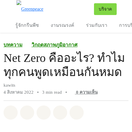
To
บริจาค
เมนู
รู้จักกรีนพีซ
งานรณรงค์
ร่วมกับเรา
การบร
บทความ
วิกฤตสภาพภูมิอากาศ
Net Zero คืออะไร? ทำไม
ทุกคนพูดเหมือนกันหมด
kawits
4 สิงหาคม 2022
•
3 min read
•
0
ความเห็น
แชร์ Whatsapp
แชร์ Facebook
แชร์ Twitter
แชร์ Email
Share on Bluesky