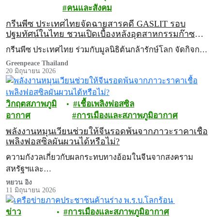
คนและสังคม
กรีนพีซ ประเทศไทยจัดฉายสารคดี GASLIT รอบ
ปฐมทัศน์ในไทย ชวนเปิดเบื้องหลังอุตสาหกรรมก๊าซ
ฟอสซิลในสหัรฐฯ ไปกับ ‘เจน ฟอนดา’
กรีนพีซ ประเทศไทย ร่วมกับมูลนิธิต้นกล้ารักษ์โลก จัดกิจก…
Greenpeace Thailand
20 มิถุนายน 2026
วิกฤตสภาพภูมิ
เชื้อเพลิงฟอสซิล
อากาศ
การเมืองและสภาพภูมิอากาศ
พลังงานหมุนเวียนช่วยให้จีนรอดพ้นจากภาวะราคาเชื้อ
เพลิงฟอสซิลผันผวนได้หรือไม่?
ความกังวลเกี่ยวกับผลกระทบทางอ้อมในจีนจากสงคราม
สหรัฐฯและ…
หยวน อิง
11 มิถุนายน 2026
ข่าว
การเมืองและสภาพภูมิอากาศ