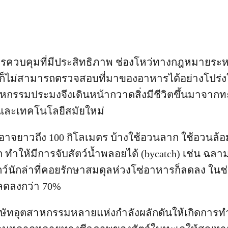
การควบคุมที่มีประสิทธิภาพ ช่องโหว่ทางกฎหมายระห
เองก็ไม่สามารถตรวจสอบที่มาของอาหารได้อย่างโปร่
าหกรรมประมงจึงเดินหน้ากวาดสิ่งมีชีวิตขึ้นมาจาก
งและเทคโนโลยีสมัยใหม่
ี่อาจยาวถึง 100 กิโลเมตร บ้างใช้อวนลาก ใช้อวนล้อม 
ทำให้มีการจับสัตว์น้ำพลอยได้ (bycatch) เช่น ฉลาม เต
ว์นักล่าที่คอยรักษาสมดุลห่วงโซ่อาหารก็ลดลง ในช่ว
ดลงกว่า 70%
ิษัทอุตสาหกรรมหลายแห่งกำลังผลักดันให้เกิดการท