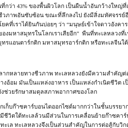
ที่กว่า 43% ของพื้นผิวโลก เป็นผืนน้ำอันกว้างใหญ่ท
าพอันซับซ้อน ขณะที่ลึกลงไป ยังมีสิ่งมหัศจรรย์อี
ระโยคที่เราได้ยินกันบ่อยๆ ว่า “มนุษย์เข้าใจดาวอังค
ของมหาสมุทรในโลกเราเสียอีก” พืนที่ทะเลหลวงที่เ
มุทรแอนตาร์กติก มหาสมุทรอาร์กติก หรือทะเลจีนใต้
ากหลายทางชีวภาพ ทะเลหลวงยังมีความสำคัญต่อ
งอ้อม มันเป็นแหล่งอาหาร เป็นแหล่งกำเนิดชีวิต เป็
ังช่วยรักษาสมดุลสภาพอากาศของโลก
ักเก็บก๊าซคาร์บอนไดออกไซด์มากกว่าในชั้นบรรยา
ิ่งมีชีวิตใต้ทะเลล้วนมีส่วนในการเคลื่อนย้ายก๊าซค
ใต้ทะเล ทะเลหลวงจึงเป็นส่วนสำคัญในการต่อสู้กับว