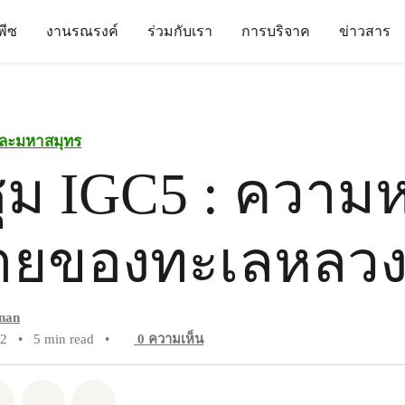
นพีซ
งานรณรงค์
ร่วมกับเรา
การบริจาค
ข่าวสาร
ละมหาสมุทร
ุม IGC5 : ความห
้ายของทะเลหลว
anan
22
•
5 min read
•
0
ความเห็น
pp
Facebook
แชร์ Twitter
แชร์ Email
Share on Bluesky