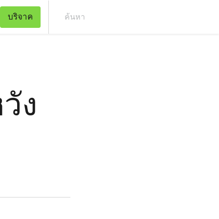
บริจาค
ค้น
วัง
ง