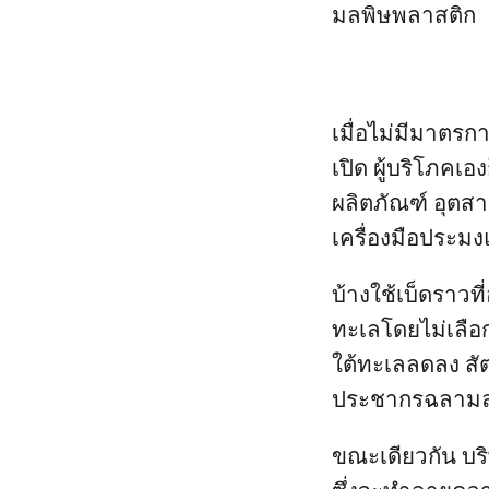
มลพิษพลาสติก
เมื่อไม่มีมาตร
เปิด ผู้บริโภค
ผลิตภัณฑ์ อุตส
เครื่องมือประม
บ้างใช้เบ็ดราวท
ทะเลโดยไม่เลือก 
ใต้ทะเลลดลง สัต
ประชากรฉลามล
ขณะเดียวกัน บร