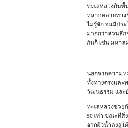
ทะเลหลวงกินพื้น
หลากหลายทางชีวภ
ไม่รู้จัก จนมีป
มากกว่าส่วนลึก
กันก็ เช่น มหาส
นอกจากความหล
ทั้งทางตรงและทา
วัฒนธรรม และย
ทะเลหลวงช่วยก
50 เท่า ขณะที่ส
จากผิวน้ำลงสู่