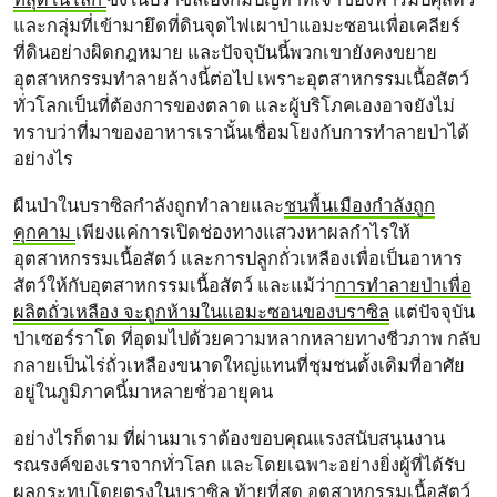
และกลุ่มที่เข้ามายึดที่ดินจุดไฟเผาป่าแอมะซอนเพื่อเคลียร์
ที่ดินอย่างผิดกฎหมาย และปัจจุบันนี้พวกเขายังคงขยาย
อุตสาหกรรมทำลายล้างนี้ต่อไป เพราะอุตสาหกรรมเนื้อสัตว์
ทั่วโลกเป็นที่ต้องการของตลาด และผู้บริโภคเองอาจยังไม่
ทราบว่าที่มาของอาหารเรานั้นเชื่อมโยงกับการทำลายป่าได้
อย่างไร
ผืนป่าในบราซิลกำลังถูกทำลายและ
ชนพื้นเมืองกำลังถูก
คุกคาม
เพียงแค่การเปิดช่องทางแสวงหาผลกำไรให้
อุตสาหกรรมเนื้อสัตว์ และการปลูกถั่วเหลืองเพื่อเป็นอาหาร
สัตว์ให้กับอุตสาหกรรมเนื้อสัตว์ และแม้ว่า
การทำลายป่าเพื่อ
ผลิตถั่วเหลือง จะถูกห้ามในแอมะซอนของบราซิล
แต่ปัจจุบัน
ป่าเซอร์ราโด ที่อุดมไปด้วยความหลากหลายทางชีวภาพ กลับ
กลายเป็นไร่ถั่วเหลืองขนาดใหญ่แทนที่ชุมชนดั้งเดิมที่อาศัย
อยู่ในภูมิภาคนี้มาหลายชั่วอายุคน
อย่างไรก็ตาม ที่ผ่านมาเราต้องขอบคุณแรงสนับสนุนงาน
รณรงค์ของเราจากทั่วโลก และโดยเฉพาะอย่างยิ่งผู้ที่ได้รับ
ผลกระทบโดยตรงในบราซิล ท้ายที่สุด
อุตสาหกรรมเนื้อสัตว์