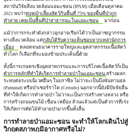
สถาบันวิจัยสิ่งแวดล้อมแอมะซอน (IPAM) เมื่อเดือนตุลาคม
2021 พบว่า
ทุ่งหญ้าเลี้ยงสัตว์กินพื้นที่ 75% ของพื้นที่ป่าถูก
ทำลาย เคยเป็นพื้นที่ป่าสาธารณะในแอมะซอน
มาก่อน
แม้ว่าการกระทำดังกล่าวอุกอาจเรียกได้ว่าเป็นอาชญากรรม
ทางสิ่งแวดล้อม แต่
กลับได้รับความเห็นชอบจากเหล่านักการ
เมือง
ตลอดจนธนาคารรายใหญ่และอุตสาหกรรมเนื้อสัตว์
ทั่วโลก ก็เลือกที่จะมองข้ามประเด็นนี้ด้วย
ทั้งนี้การเกษตรเชิงอุตสาหกรรมและการบริโภคเนื้อสัตว์ก็เป็น
ตัวการหลักที่ทำให้เกิดการทำลายป่าในแอมะซอน
สร้างผลก
ระทบต่อระบบนิเวศอื่นๆ ในบราซิล ไม่ว่าจะเป็นบึงพันทานอล
(Pantanal) หรือป่าเซอร์ราโด (Cerrado) นอกจากนี้ยังมีปัจจัยอื่น
ที่ทำให้เกิดการทำลายป่า ไม่ว่าจะเป็นการสร้างทางหลวง หรือ
การสร้างถนนขนไม้ เขื่อน เหมือง ล้วนแล้วแต่เป็นตัวการที่เร่ง
ให้เกิดการตัดไม้ทำลายป่ามากขึ้นทั้งสิ้น
การทำลายป่าแอมะซอน จะทำให้โลกเดินไปสู่
วิกฤตสภาพภูมิอากาศหรือไม่?