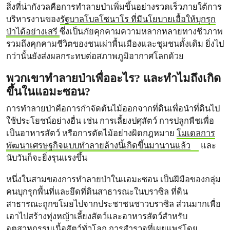
สิ่งที่น่ากังวลคือการทำลายป่าเพิ่มขึ้นอย่างรวดเร็วภายใต้การ
บริหารงานของ
รัฐบาลโบลโซนาโร ที่มีนโยบายเอื้อให้บุกรุก
ป่าได้อย่างเสรี
ซึ่งเป็นภัยคุกคามความหลากหลายทางชีวภาพ
รวมถึงคุกคามชีวิตของชนเผ่าพื้นเมืองและชุมชนดั้งเดิม ยิ่งไป
กว่านั้นยังส่งผลกระทบต่อสภาพภูมิอากาศโลกด้วย
พวกเขาทำลายป่าเพื่ออะไร? และทำไมถึงเกิด
ขึ้นในแอมะซอน?
การทำลายป่าคือการกำจัดต้นไม้ออกจากที่ดินเพื่อนำที่ดินไป
ใช้ประโยชน์อย่างอื่น เช่น การเลี้ยงปศุสัตว์ การปลูกพืชเพื่อ
เป็นอาหารสัตว์ หรือการตัดไม้อย่างผิดกฎหมาย
โมเดลการ
พัฒนาเศรษฐกิจแบบทำลายล้างนี้เกิดขึ้นมานานแล้ว
และ
นับวันก็จะยิ่งรุนแรงขึ้น
หนึ่งในสามของการทำลายป่าในแอมะซอน เป็นฝีมือของกลุ่ม
คนบุกรุกพื้นที่และยึดที่ดินสาธารณะในบราซิล ที่ดิน
สาธารณะถูกขโมยไปจากประชาชนชาวบราซิล ส่วนมากเพื่อ
เอาไปสร้างทุ่งหญ้าเลี้ยงสัตว์และอาหารสัตว์สำหรับ
อุตสาหกรรมเนื้อสัตว์ทั่วโลก การสำรวจที่เผยแพร่โดย