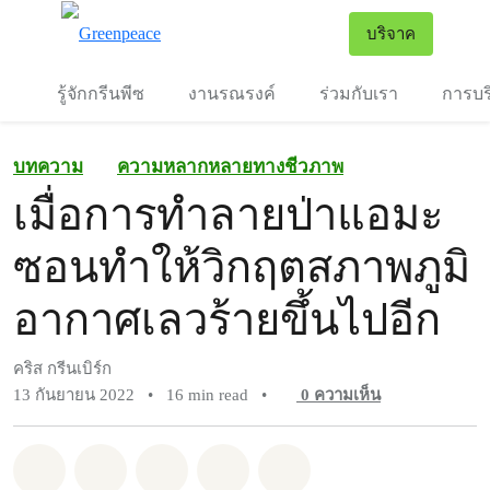
To
บริจาค
เมนู
รู้จักกรีนพีซ
งานรณรงค์
ร่วมกับเรา
การบร
บทความ
ความหลากหลายทางชีวภาพ
เมื่อการทำลายป่าแอมะ
ซอนทำให้วิกฤตสภาพภูมิ
อากาศเลวร้ายขึ้นไปอีก
คริส กรีนเบิร์ก
13 กันยายน 2022
•
16 min read
•
0
ความเห็น
แชร์ Whatsapp
แชร์ Facebook
แชร์ Twitter
แชร์ Email
Share on Bluesky