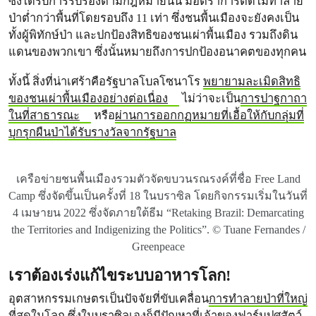
ซึ่งได้รับการรับรองตามกฎหมายนั้น มีอัตราการตัดไม้ทำลาย
ป่าต่ำกว่าพื้นที่โดยรอบถึง 11 เท่า ซึ่งชนพื้นเมืองจะยังคงเป็น
ทั้งผู้พิทักษ์ป่า และปกป้องสิทธิของชนเผ่าพื้นเมือง รวมถึงดิน
แดนของพวกเขา ซึ่งนั้นหมายถึงการปกป้องอนาคตของทุกคน
ทั้งนี้ สิ่งที่น่าเศร้าคือรัฐบาลโบลโซนาโร
พยายามละเมิดสิทธิ
ของชนเผ่าพื้นเมืองอย่างต่อเนื่อง
ไม่ว่าจะเป็น
การปาฐกาถา
ในที่สาธารณะ
หรือ
ผ่านการออกกฏหมายที่เอื้อให้กับกลุ่มที่
บุกรุกผืนป่าได้รับรางวัลจากรัฐบาล
เครือข่ายชนพื้นเมืองรวมตัวจัดขบวนรณรงค์ที่ชื่อ Free Land
Camp ซึ่งจัดขึ้นเป็นครั้งที่ 18 ในบราซิล โดยกิจกรรมเริ่มในวันที่
4 เมษายน 2022 ซึ่งจัดภายใต้ธีม “Retaking Brazil: Demarcating
the Territories and Indigenizing the Politics”. © Tuane Fernandes /
Greenpeace
เราต้องเร่งแก้ไขระบบอาหารโลก!
อุตสาหกรรมเกษตรเป็นปัจจัยที่ขับเคลื่อน
การทำลายป่าที่ใหญ่
ที่สุดในโลก
ซึ่งในบราซิลเองก็มีปัญหาที่เจ้าของฟาร์มปศุสัตว์