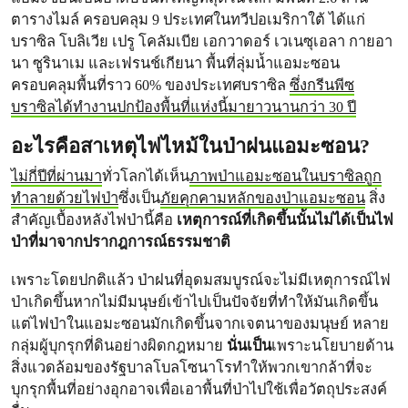
ตารางไมล์ ครอบคลุม 9 ประเทศในทวีปอเมริกาใต้ ได้แก่
บราซิล โบลิเวีย เปรู โคลัมเบีย เอกวาดอร์ เวเนซุเอลา กายอา
นา ซูรินาเม และเฟรนช์เกียนา พื้นที่ลุ่มน้ำแอมะซอน
ครอบคลุมพื้นที่ราว 60% ของประเทศบราซิล
ซึ่งกรีนพีซ
บราซิลได้ทำงานปกป้องพื้นที่แห่งนี้มายาวนานกว่า 30 ปี
อะไรคือสาเหตุไฟไหม้ในป่าฝนแอมะซอน?
ไม่กี่ปี
ที่ผ่านมา
ทั่วโลกได้เห็น
ภาพป่าแอมะซอนในบราซิลถูก
ทำลายด้วยไฟป่า
ซึ่งเป็น
ภัยคุกคามหลักของป่าแอมะซอน
สิ่ง
สำคัญเบื้องหลังไฟป่านี้คือ
เหตุการณ์ที่เกิดขึ้นนั้นไม่ได้เป็นไฟ
ป่าที่มาจากปรากฎการณ์ธรรมชาติ
เพราะโดยปกติแล้ว ป่าฝนที่อุดมสมบูรณ์จะไม่มีเหตุการณ์ไฟ
ป่าเกิดขึ้นหากไม่มีมนุษย์เข้าไปเป็นปัจจัยที่ทำให้มันเกิดขึ้น
แต่ไฟป่าในแอมะซอนมักเกิดขึ้นจากเจตนาของมนุษย์ หลาย
กลุ่มผู้บุกรุกที่ดินอย่างผิดกฎหมาย
นั่นเป็น
เพราะนโยบายด้าน
สิ่งแวดล้อมของรัฐบาลโบลโซนาโรทำให้พวกเขากล้าที่จะ
บุกรุกพื้นที่อย่างอุกอาจเพื่อเอาพื้นที่ป่าไปใช้เพื่อวัตถุประสงค์