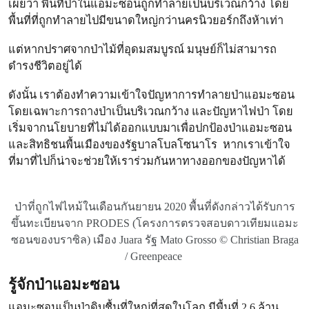
เผยว่า พื้นที่ป่าในแอมะซอนถูกทำลายเป็นบริเวณกว้าง โดย
พื้นที่ที่ถูกทำลายไปมีขนาดใหญ่กว่านครนิวยอร์กถึงห้าเท่า
แต่หากปราศจากป่าไม้ที่อุดมสมบูรณ์ มนุษย์ก็ไม่สามารถ
ดำรงชีวิตอยู่ได้
ดังนั้น เราต้องทำความเข้าใจปัญหาการทำลายป่าแอมะซอน
โดยเฉพาะการถางป่าเป็นบริเวณกว้าง และปัญหาไฟป่า โดย
เริ่มจากนโยบายที่ไม่ได้ออกแบบมาเพื่อปกป้องป่าแอมะซอน
และสิทธิชนพื้นเมืองของรัฐบาลโบลโซนาโร หากเราเข้าใจ
ที่มาที่ไปก็น่าจะช่วยให้เราร่วมกันหาทางออกของปัญหาได้
ป่าที่ถูกไฟไหม้ในเดือนกันยายน 2020 พื้นที่ดังกล่าวได้รับการ
ขึ้นทะเบียนจาก PRODES (โครงการตรวจสอบดาวเทียมแอมะ
ซอนของบราซิล) เมือง Juara รัฐ Mato Grosso © Christian Braga
/ Greenpeace
รู้จักป่าแอมะซอน
แอมะซอนเป็นป่าดิบชื้นที่ใหญ่ที่สุดในโลก มีพื้นที่ 2.6 ล้าน