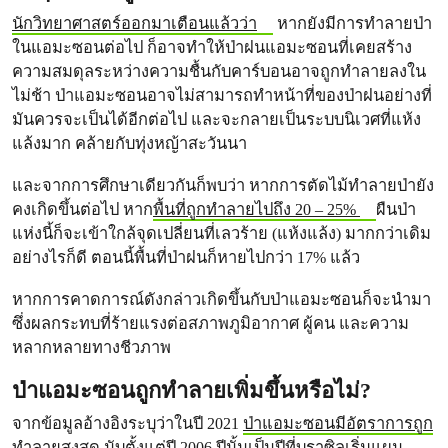
นักวิทยาศาสตร์ออกมาเตือนแล้วว่า
หากยังมีการทำลายป่า
ในแอมะซอนต่อไป ก็อาจทำให้ป่าฝนแอมะซอนที่เคยสร้าง
ความสมดุลระหว่างความชื้นกับคาร์บอนอาจถูกทำลายลงใน
ไม่ช้า ป่าแอมะซอนอาจไม่สามารถทำหน้าที่ของป่าฝนอย่างที่
มันควรจะเป็นได้อีกต่อไป และจะกลายเป็นระบบนิเวศที่แห้ง
แล้งมาก คล้ายกับทุ่งหญ้าสะวันนา
และจากการศึกษาเดียวกันก็พบว่า หากการตัดไม้ทำลายป่ายัง
คงเกิดขึ้นต่อไป หาก
พื้นที่ถูกทำลายไปถึง 20 – 25%
ผืนป่า
แห่งนี้ก็จะเข้าใกล้จุดเปลี่ยนที่เลวร้าย (แห้งแล้ง) มากกว่าเดิม
อย่างไรก็ดี ตอนนี้พื้นที่ป่าฝนก็หายไปกว่า 17% แล้ว
หากการคาดการณ์ดังกล่าวเกิดขึ้นกับป่าแอมะซอนก็จะนำมา
ซึ่งผลกระทบที่ร้ายแรงต่อสภาพภูมิอากาศ ผู้คน และความ
หลากหลายทางชีวภาพ
ป่าแอมะซอนถูกทำลายเพิ่มขึ้นหรือไม่?
จากข้อมูลอ้างอิงระบุว่าในปี 2021
ป่าแอมะซอนมีอัตราการถูก
ทำลายสูงสุด นับตั้งแต่ปี 2006
ปีนั้นเป็นปีที่บราซิลเริ่มแผน