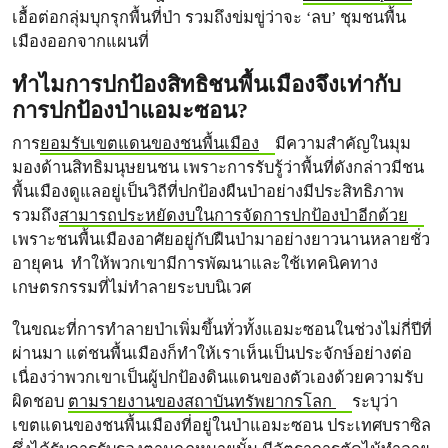
เอื้อต่อกลุ่มบุกรุกพื้นที่ป่า รวมถึงข่มขู่ว่าจะ ‘ลบ’ ชุมชนพื้น
เมืองออกจากแผนที่
ทำไมการปกป้องสิทธิชนพื้นเมืองจึงเท่ากับ
การปกป้องป่าแอมะซอน?
การ
ยอมรับเขตแดนของชนพื้นเมือง
มีความสำคัญในมุม
มองด้านสิทธิมนุษยนชน เพราะการรับรู้ว่าพื้นที่ดังกล่าวมีชน
พื้นเมืองดูแลอยู่เป็นวิถีที่ปกป้องผืนป่าอย่างมีประสิทธิภาพ
รวมถึง
สามารถประหยัดงบในการจัดการปกป้องป่าอีกด้วย
เพราะชนพื้นเมืองอาศัยอยู่กับฝืนป่ามาอย่างยาวนานหลายชั่ว
อายุคน ทำให้พวกเขามีการพัฒนาและใช้เทคนิคทาง
เกษตรกรรมที่ไม่ทำลายระบบนิเวศ
ในขณะที่การทำลายป่าเพิ่มขึ้นทั่วทั้งแอมะซอนในช่วงไม่กี่ปีที่
ผ่านมา แต่ชนพื้นเมืองก็ทำให้เราเห็นเป็นประจักษ์อย่างต่อ
เนื่องว่าพวกเขาเป็นผู้ปกป้องดินแดนของตัวเองด้วยความรับ
ผิดชอบ
ตามรายงานของสถาบันทรัพยากรโลก
ระบุว่า
เขตแดนของชนพื้นเมืองที่อยู่ในป่าแอมะซอน ประเทศบราซิล