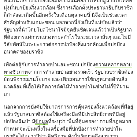
หนึ่งในวิธีการปกป้องแอมะซอนนั่นคือการเลือกผู้นำประเทศที่
มุ่งมั่นปกป้องสิ่งแวดล้อม ซึ่งการเลือกตั้งประธานาธิบดีบราซิล
ก็กำลังจะเกิดขึ้นอีกครั้งในเดือนตุลาคมนี้ นี่จึงเป็นช่วงเวลา
สำคัญสำหรับแอมะซอน นอกจากนี้ยังเป็นที่แน่ชัดแล้วว่า
รัฐบาลที่นำโดยโบลโซนาโรมีจุดยืนชัดเจนแล้วว่าเป็นรัฐบาล
ที่ต้องการแค่การแสวงหาผลกำไรในระยะเวลาสั้นๆ และไม่มี
วิสัยทัศน์ในระยะยาวต่อการปกป้องสิ่งแวดล้อมเพื่อปกป้อง
อนาคตของบราซิล
เพื่อต่อสู้กับการทำลายป่าแอมะซอน ปกป้อง
ความหลากหลาย
ทางชีวภาพ
จากการทำลายป่าอย่างรวดเร็ว รัฐบาลบราซิลต้อง
ย้อนพิจารณานโยบาย และเพิกถอนการใช้กฎหมายด้านสิ่ง
แวดล้อมที่เอื้อให้เกิดการตัดไม้ทำลายป่าในช่วงไม่กี่ปีที่ผ่าน
มา
นอกจากการบังคับใช้มาตรการการคุ้มครองสิ่งแวดล้อมที่มีอยู่
แล้ว รัฐบาลบราซิลต้องใช้เครื่องมือที่มีประสิทธิภาพที่มีอยู่
ปกป้องผืนป่า มี
ข้อมูล
ที่ระบุว่า ‘พื้นที่คุ้มครอง’ ตามที่กฎหมาย
กำหนดจะเป็นหนึ่งในเครื่องมือที่ปกป้องการทำลายป่าใน
บราซิลได้อย่างมีประสิทธิภาพ ดังนั้นรัฐบาลจึงสามารถ