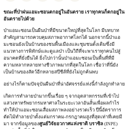
ขณะที่ป่าฝนแอมะซอนตกอยู่ในอันตราย เราทุกคนก็ตกอยู่ใน
อันตรายไปด้วย
ป่าแอมะซอนเป็นผืนป่าที่มีขนาดใหญ่ที่สุดในโลก มีบทบาท
สำคัญสามารถควบคุมสภาพอากาศโลกได้ นอกจากนี้ป่าแอ
มะซอนยังเป็นบ้านของชนพื้นเมืองและชุมชนดั้งเดิมซึ่งมี
แนวทางการพิทักษ์และดูแลป่า เป็นวิถีที่จะพาเราทุกคนไปสู่
อนาคตที่ยั่งยืนได้ ยิ่งไปกว่านั้นป่าแอมะซอนเป็นพื้นที่ที่มี
ความหลากหลายทางชีวภาพมากที่สุดในโลก เชื่อว่าที่นี่ยัง
เป็นบ้านของสัตว์อีกหลายสปีชีส์ที่ยังไม่ถูกค้นพบ
อย่างไรก็ตามปัจจุบันผืนป่าที่น่าอัศจรรย์แห่งนี้กำลังถูกทำลาย
เกิดการทำลายป่ามากขึ้นเรื่อย ๆ จากอุตสาหกรรมที่เข้าไป
แสวงหาทรัพยากรมหาศาลในระยะเวลาอันสั้นเพื่อผลกำไร
ทำให้ป่าแอมะซอนเสื่อมสภาพลงอย่างรวดเร็ว ปีนี้อัตราการ
ตัดไม้ทำลายป่าตั้งแต่มกราคม-กรกฎาคมสูงที่สุดเท่าที่เคยมี
มา จากข้อมูลของ
ศูนย์วิจัยอวกาศแห่งชาติ บราซิล
(INPE)