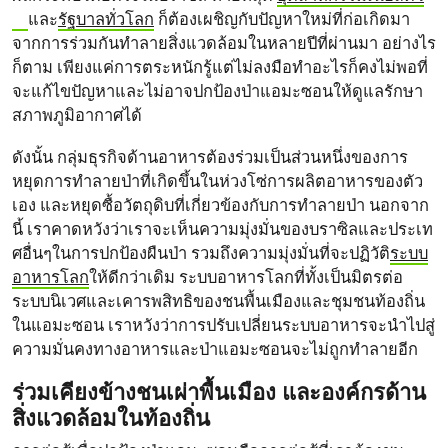
และ
รัฐบาลทั่วโลก
ก็ต้องเผชิญกับปัญหาใหม่ที่ก่อเกิดมา
จากการร่วมกันทำลายสิ่งแวดล้อมในหลายปีที่ผ่านมา อย่างไร
ก็ตาม เพียงแค่การตระหนักรู้แต่ไม่ลงมือทำอะไรก็คงไม่พอที่
จะแก้ไขปัญหาและไม่อาจปกป้องป่าแอมะซอนให้ดูแลรักษา
สภาพภูมิอากาศได้
ดังนั้น กลุ่มธุรกิจด้านอาหารต้องร่วมเป็นส่วนหนึ่งของการ
หยุดการทำลายป่าที่เกิดขึ้นในห่วงโซ่การผลิตอาหารของตัว
เอง และหยุดซื้อวัตถุดิบที่เกี่ยวข้องกับการทำลายป่า นอกจาก
นี้ เราคาดหวังว่าเราจะเห็นความมุ่งมั่นของบราซิลและประเท
ศอื่นๆในการปกป้องผืนป่า รวมถึงความมุ่งมั่นที่จะปฏิวัติ
ระบบ
อาหารโลก
ให้ดีกว่าเดิม ระบบอาหารโลกที่ทั้งเป็นมิตรต่อ
ระบบนิเวศและเคารพสิทธิของชนพื้นเมืองและชุมชนท้องถิ่น
ในแอมะซอน เราหวังว่าการปรับเปลี่ยนระบบอาหารจะนำไปสู่
ความมั่นคงทางอาหารและป่าแอมะซอนจะไม่ถูกทำลายอีก
ร่วมเคียงข้างชนเผ่าพื้นเมือง และองค์กรด้าน
สิ่งแวดล้อมในท้องถิ่น