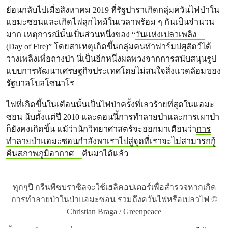
ย้อนกลับไปเมื่อสิงหาคม 2019 ที่รัฐปาราเกิดกลุ่มควันไฟป่าใน
แอมะซอนและเกิดไฟลุกไหม้ในเวลาพร้อม ๆ กันเป็นจำนวน
มาก เหตุการณ์นั้นเป็นส่วนหนึ่งของ “
วันแห่งเปลวเพลิง
(Day of Fire)” โดยสาเหตุเกิดขึ้นกลุ่มคนทำฟาร์มปศุสัตว์ได้
วางเพลิงเพื่อถางป่า นี่เป็นอีกหนึ่งผลพวงจากการสนับสนุนรูป
แบบการพัฒนาเศรษฐกิจประเทศโดยไม่สนใจสิ่งแวดล้อมของ
รัฐบาลโบลโซนาโร
ไฟที่เกิดขึ้นในเดือนนั้นเป็นไฟป่าครั้งที่เลวร้ายที่สุดในแอมะ
ซอน นับตั้งแต่ปี 2010 และตอนนี้การทำลายป่าและการเผาป่า
ก็ยังคงเกิดขึ้น แม้ว่านักวิทยาศาสตร์จะออกมาเตือนว่า
การ
ทำลายป่าแอมะซอนกำลังพาเราไปสู่จุดที่เราจะไม่สามารถกู้
คืนสภาพภูมิอากาศ
คืนมาได้แล้ว
ทุกๆปี กรีนพีซบราซิลจะใช้เฮลิคอปเตอร์เพื่อสำรวจหากเกิด
การทำลายป่าในป่าแอมะซอน รวมถึงควันไฟหรือเปลวไฟ ©
Christian Braga / Greenpeace