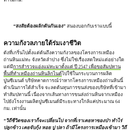
“สงสัยต้องผลักดันกันเอง”
สนองบอกกับเราแบบนี้
ความกังวลภายใต้ร่มเงาชีวิต
ดังที่เกริ่นไปตั้งแต่ต้นถึงความกังวลของโครงการเหมือง
ถ่านหินแม่ทะ จังหวัดลำปาง ซึ่งไม่ใช่เรื่องสดใหม่แต่อย่างใด
แต่มี
การสำรวจแอ่งแม่ทะมาตั้งแต่ ปี 2547 เพื่อขอสัมปทาน
พื้นที่ทำเหมืองถ่านหินลิกไนต์
ไปใช้ในกระบวนการผลิต
ปูนซีเมนต์ บริษัทคาดการณ์ว่าหากโครงการเหมืองถ่านหินนี้
ดำเนินการได้สำเร็จ จะลดต้นทุนการขนส่งของบริษัทที่เข้ามา
ทำสัมปทานนี้ เนื่องจากเส้นทางการขนส่งถ่านหินจากเหมือง
ไปยังโรงงานผลิตปูนซีเมนต์มีระยะทางใกล้แค่ประมาณ 64
กม. เท่านั้น
“วิถีชีวิตของเราก็จะเปลี่ยนไป จากที่เราเคยหาของป่า ทำไร่
ปลูกข้าว เคยจับกุ้ง หอย ปู ปลา ถ้ามีโครงการเหมืองเข้ามา วิถี