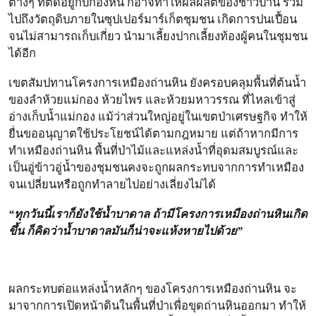
ต่างๆ ที่ติดอยู่กับกองหิน ก็อาจทำให้ผลผลิตของชาวบ้าน รวม
ไปถึงวัตถุดิบภายในซุปเปอร์มาร์เก็ตชุมชน เกิดการปนเปื้อน
จนไม่สามารถเก็บเกี่ยว นำมาเลี้ยงปากเลี้ยงท้องผู้คนในชุมชน
ได้อีก
เขตสัมปทานโครงการเหมืองถ่านหิน ยังครอบคลุมพื้นที่ต้นน้ำ
ของลำห้วยแม่กอง ห้วยไพร และห้วยมหาวรรณ ที่ไหลเข้าสู่
อ่างเก็บน้ำแม่กอง แม้ว่าส่วนใหญ่อยู่ในเขตป่าเศรษฐกิจ ทำให้
ยื่นขออนุญาตใช้ประโยชน์ได้ตามกฎหมาย แต่ถ้าหากมีการ
ทำเหมืองถ่านหิน พื้นที่ป่าไม้และแหล่งน้ำที่อุดมสมบูรณ์และ
เป็นอู่ข้าวอู่น้ำของชุมชนคงจะถูกผลกระทบจากการทำเหมือง
จนเปลี่ยนหรือถูกทำลายไปอย่างเลี่ยงไม่ได้
“ทุกวันนี้เราก็ยังใช้น้ำบาดาล ถ้ามีโครงการเหมืองถ่านหินเกิด
ขึ้น ก็คิดว่าน้ำบาดาลมันก็น่าจะแห้งหายไปด้วย”
ผลกระทบต่อแหล่งน้ำหลักๆ ของโครงการเหมืองถ่านหิน จะ
มาจากการเปิดหน้าดินในพื้นที่ป่าเพื่อขุดถ่านหินออกมา ทำให้