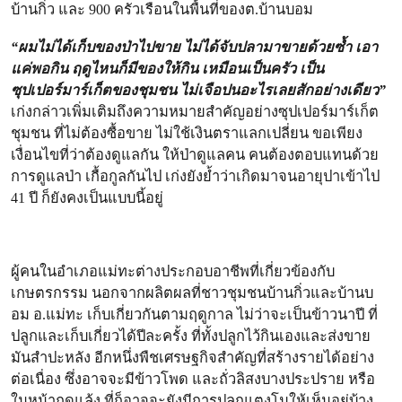
บ้านกิ่ว และ 900 ครัวเรือนในพื้นที่ของต.บ้านบอม
“ผมไม่ได้เก็บของป่าไปขาย ไม่ได้จับปลามาขายด้วยซ้ำ เอา
แค่พอกิน ฤดูไหนก็มีของให้กิน เหมือนเป็นครัว เป็น
ซุปเปอร์มาร์เก็ตของชุมชน ไม่เจือปนอะไรเลยสักอย่างเดียว”
เก่งกล่าวเพิ่มเติมถึงความหมายสำคัญอย่างซุปเปอร์มาร์เก็ต
ชุมชน ที่ไม่ต้องซื้อขาย ไม่ใช้เงินตราแลกเปลี่ยน ขอเพียง
เงื่อนไขที่ว่าต้องดูแลกัน ให้ป่าดูแลคน คนต้องตอบแทนด้วย
การดูแลป่า เกื้อกูลกันไป เก่งยังย้ำว่าเกิดมาจนอายุปาเข้าไป
41 ปี ก็ยังคงเป็นแบบนี้อยู่
ผู้คนในอำเภอแม่ทะต่างประกอบอาชีพที่เกี่ยวข้องกับ
เกษตรกรรม นอกจากผลิตผลที่ชาวชุมชนบ้านกิ่วและบ้านบ
อม อ.แม่ทะ เก็บเกี่ยวกันตามฤดูกาล ไม่ว่าจะเป็นข้าวนาปี ที่
ปลูกและเก็บเกี่ยวได้ปีละครั้ง ที่ทั้งปลูกไว้กินเองและส่งขาย
มันสำปะหลัง อีกหนึ่งพืชเศรษฐกิจสำคัญที่สร้างรายได้อย่าง
ต่อเนื่อง ซึ่งอาจจะมีข้าวโพด และถั่วลิสงบางประปราย หรือ
ในหน้าฤดูแล้ง ที่ก็อาจจะยังมีการปลูกแตงโมให้เห็นอยู่บ้าง