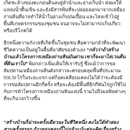
เกิดชะล้างของตะกอนดินลงสู่ลำน้ำและอ่างเก็บน้ำ ส่งผลให้
แหล่งน้ำตื้นเขิน และยังมีสารพิษที่จะปล่อยออกมาจากเหมือง
ถ่านหินที่อาจทำให้น้ำในอ่างเก็บปนเปื้อน และไหลเข้าไปสู่
พื้นที่เกษตรกรรมของชุมชน จนอาจจะไม่สามารถเก็บเกี่ยว
หรือบริโภคได้
อีกหนึ่งความกังวลที่เกิดขึ้นในชุมชน คือความกลัวที่จะพัฒนา
ชีวิตความเป็นอยู่ในพื้นที่อาศัยของตัวเอง
“กลัวว่าถ้าสร้าง
บ้านแล้วโครงการเหมืองถ่านหินมันผ่าน เขาก็จะมาไล่เวนคืน
ที่ดินเราไป”
พิมกล่าวเพิ่มเติมให้เรารับรู้ ซึ่งแม้ว่าการขอ
สัมปทานเหมืองถ่านหินดังกล่าวจะครอบคลุมพื้นที่ประมาณ
958.50 ไร่ในระยะแรก แต่ก็อดเคลือบแคลงไม่ได้ว่าจะต้องมี
การขอสัมปทานอีกกี่ครั้ง หรือจะต้องมีพื้นที่อีกกี่พันไร่ถูกใช้ไป
กับการทำโครงการเหมืองถ่านหินแห่งนี้ รวมไปถึงมลพิษต่างๆ
ที่จะกินวงกว้างขึ้น
“สร้างบ้านก็น่าจะครั้งเดียวนะในชีวิตหนึ่ง คงไม่ได้ทำสอง
สามครั้งหรอก กังวลจนตอนนี้ไม่กล้าแม้แต่จะคิดเรื่องสร้าง