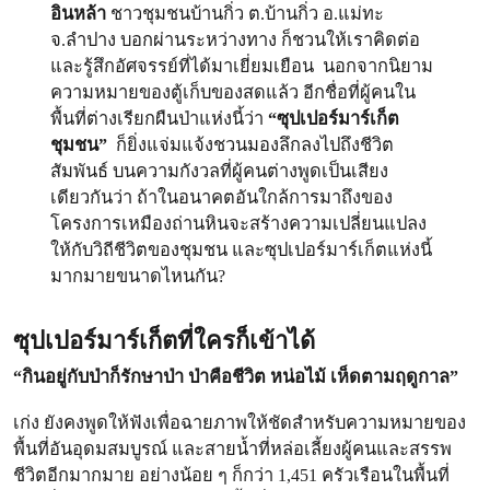
อินหล้า
ชาวชุมชนบ้านกิ่ว ต.บ้านกิ่ว อ.แม่ทะ
จ.ลำปาง บอกผ่านระหว่างทาง ก็ชวนให้เราคิดต่อ
และรู้สึกอัศจรรย์ที่ได้มาเยี่ยมเยือน นอกจากนิยาม
ความหมายของตู้เก็บของสดแล้ว อีกชื่อที่ผู้คนใน
พื้นที่ต่างเรียกผืนป่าแห่งนี้ว่า
“ซุปเปอร์มาร์เก็ต
ชุมชน”
ก็ยิ่งแจ่มแจ้งชวนมองลึกลงไปถึงชีวิต
สัมพันธ์ บนความกังวลที่ผู้คนต่างพูดเป็นเสียง
เดียวกันว่า ถ้าในอนาคตอันใกล้การมาถึงของ
โครงการเหมืองถ่านหินจะสร้างความเปลี่ยนแปลง
ให้กับวิถีชีวิตของชุมชน และซุปเปอร์มาร์เก็ตแห่งนี้
มากมายขนาดไหนกัน?
ซุปเปอร์มาร์เก็ตที่ใครก็เข้าได้
“กินอยู่กับป่าก็รักษาป่า ป่าคือชีวิต หน่อไม้ เห็ดตามฤดูกาล”
เก่ง ยังคงพูดให้ฟังเพื่อฉายภาพให้ชัดสำหรับความหมายของ
พื้นที่อันอุดมสมบูรณ์ และสายน้ำที่หล่อเลี้ยงผู้คนและสรรพ
ชีวิตอีกมากมาย อย่างน้อย ๆ ก็กว่า 1,451 ครัวเรือนในพื้นที่