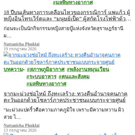
มลพิษทางอากาศ
18 ปีบนเส้นทางการเคลื่อนไหวของกรรณิการ์ แพแก้ว ผู้
หญิงอินโทรเวิร์ตและ “มนุษย์เป็ด” ผู้สกัดโรงไฟฟ้าด้วย
วิธีต่อสู้ในแบบของตัวเอง
ก่อนจะเป็นนักกิจกรรมหญิงสายบู๊แห่งจังหวัดสุราษฎร์ธานี
ผ…
Nattanicha Phuklai
19 กรกฎาคม 2026
บทความ
สภาพภูมิอากาศ
พลังงานหมุนเวียน
ระบบอาหาร
คนและสังคม
มลพิษทางอากาศ
จากมะม่วงช่อไหม้ ถึงทะเลร้าง: ทวงคืนอำนาจคนภาค
ตะวันออกด้วยโซลาร์ภาคประชาชนแบบกระจายศูนย์
“มะม่วงแปดริ้วคือความภาคภูมิใจ เพราะมีความหวาน ผิว
สวย ไ…
Nattanicha Phuklai
13 กรกฎาคม 2026