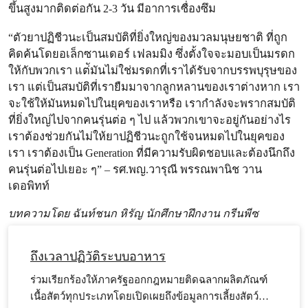
ขึ้นสูงมากติดต่อกัน 2-3 วัน มีอาการเซื่องซึม
“ตัวยาปฏิชีวนะเป็นสมบัติที่ยิ่งใหญ่ของมวลมนุษยชาติ ที่ถูก
คิดค้นโดย
อเล็กซานเดอร์ เฟลมมิง ซึ่งตั้งใจจะมอบเป็นมรดก
ให้กับพวกเรา แต่ัมันไม่ใช่มรดกที่เราได้รับจากบรรพบุรุษของ
เรา แต่เป็นสมบัติที่เรายืมมาจากลูกหลานของเราต่างหาก เรา
จะใช้ให้มันหมดไปในยุคของเราหรือ เรากำลังจะพรากสมบัติ
ที่ยิ่งใหญ่ไปจากคนรุ่นต่อ ๆ ไป แล้วพวกเขาจะอยู่กันอย่างไร
เราต้องช่วยกันไม่ให้ยาปฏิชีวนะถูกใช้จนหมดไปในยุคของ
เรา เราต้องเป็น Generation ที่มีความรับผิดชอบและต้องนึกถึง
คนรุ่นต่อไปเยอะ ๆ” – รศ.พญ.วารุณี พรรณพานิช วาน
เดอพิทท์
บทความโดย ฉันท์ชนก หิรัญ นักศึกษาฝึกงาน กรีนพีซ
ถึงเวลาปฏิวัติระบบอาหาร
ร่วมเรียกร้องให้ภาครัฐออกกฎหมายติดฉลากผลิตภัณฑ์
เนื้อสัตว์ทุกประเภทโดยเปิดเผยถึงข้อมูลการเลี้ยงสัตว์