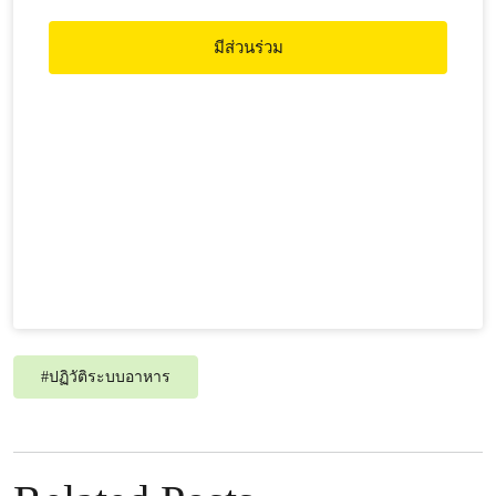
ที่มาอาหารสัตว์ว่าเชื่อมโยงกับการทำลายป่าและก่อ
หมอกควันพิษหรือไม่ รวมถึงการใช้ยาปฏิชีวนะ และการ
มีส่วนร่วม
ตกค้างในเนื้อสัตว์
#
ปฏิวัติระบบอาหาร