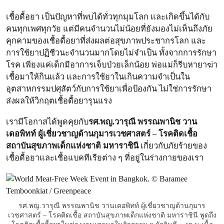
เชื้อดื้อยา เป็น
ปัญหาที่พบได้ทั่วทุกมุมโลก และเกิดขึ้นได้กับ
คนทุกเพศทุกวัย แต่มีคนจำนวนไม่น้อยที่ยังมองไม่เห็นถึงภัย
คุกคามของเชื้อดื้อยา
ที่ส่งผล
ต่อสุขภาพประชากรโลก และ
การใช้ยาปฏิชีวนะจำนวนมากโดยไม่จำเป็น ทั้งจากการรักษา
โรค เพียงแค่เด็กมีอาการเจ็บป่วยเล็กน้อย พ่อแม่ก็รีบหายาฆ่า
เชื้อมาให้กินแล้ว และการใช้ยาในเกินความจำเป็นใน
อุตสาหกรรมปศุสัตว์กับการใช้ยาเพื่อป้องกัน ไม่ใช่การรักษา
ส่งผลให้วิกฤตเชื้อดื้อยารุนแรง
เรามีโอกาสได้พูดคุยกับ
รศ.พญ.วารุณี พรรณพานิช วาน
เดอพิทท์
ผู้เชี่ยวชาญด้านกุมารเวชศาสตร์ – โรคติดเชื้อ
สถาบันสุขภาพเด็กแห่งชาติ มหาราชินี
เกี่ยวกับภัยร้ายของ
เชื้อดื้อยาและเชื้อแบคทีเรียต่าง ๆ ที่อยู่ในร่างกายของเรา
รศ.พญ.วารุณี พรรณพานิช วานเดอพิทท์ ผู้เชี่ยวชาญด้านกุมาร
เวชศาสตร์ – โรคติดเชื้อ สถาบันสุขภาพเด็กแห่งชาติ มหาราชินี พูดถึง