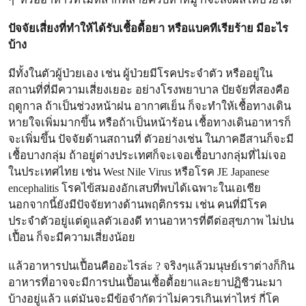
ปัจจัยเสี่ยงที่ทำให้ได้รับเชื้อดื้อยา หรือแบคทีเรียร้าย มีอะไร
บ้าง
มีทั้งในตัวผู้ป่วยเอง เช่น ผู้ป่วยมีโรคประจำตัว หรืออยู่ใน
สถานที่ที่มีความเสี่ยงเยอะ อย่างโรงพยาบาล ปัยจัยที่สองคือ
ฤดูกาล ถ้าเป็นช่วงหน้าฝน อากาศเย็น ก็จะทำให้เชื้อทางเดิน
หายใจเพิ่มมากขึ้น หรือถ้าเป็นหน้าร้อน เชื้อทางเดินอาหารก็
จะเพิ่มขึ้น ปัจจัยด้านสถานที่ ตัวอย่างเช่น ในภาคอีสานก็จะมี
เชื้อบางกลุ่ม ถ้าอยู่ต่างประเทศก็จะเจอเชื้อบางกลุ่มที่ไม่เจอ
ในประเทศไทย เช่น West Nile Virus หรือโรค JE
Japanese
encephalitis
โ
รคไข้สมองอักเสบที่พบได้เฉพาะในเอเชีย
นอกจากนี้ยังมีปัจจัยทางด้านพฤติกรรม เช่น คนที่มีโรค
ประจำตัวอยู่แต่ดูแลตัวเองดี ทานอาหารที่ดีต่อสุขภาพ ไม่ปน
เปื้อน ก็จะมีความเสี่ยงน้อย
แล้วอาหารปนเปื้อนคืออะไรล่ะ ?
จริงๆแล้วมนุษย์เราต่างก็กิน
อาหารที่อาจจะมีการปนเปื้อนเชื้อดื้อยาและยาปฏิชีวนะมา
บ้างอยู่แล้ว แต่มันจะมีข้อจำกัดว่าไม่ควรเกินเท่าไหร่ กี่โค