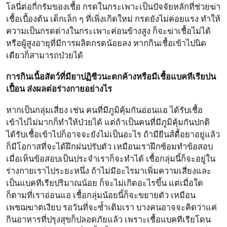
โลนี่ต่อกี่กรัมของเชื้อ กรดในกระเพาะเป็นปัจจัยหลักที่ช่วยฆ่า
เชื้อเบื้องต้น เด็กเล็ก ๆ ที่เพิ่งเกิดใหม่ กรดยังไม่ค่อยแรง ทำให้
ความเป็นกรดด่างในกระเพาะค่อนข้างสูง ก็จะฆ่าเชื้อไม่ได้
หรือผู้สูงอายุที่มีการผลิตกรดน้อยลง หากกินเชื้อเข้าไปนิด
เดียวก็สามารถป่วยได้
การกินเนื้อสัตว์ที่มียาปฏิชีวนะตกค้างหรือมีเชื้อแบคทีเรียปน
เปื้อน ส่งผลต่อร่างกายอย่างไร
หากเป็นกลุ่มเสี่ยง เช่น คนที่มีภูมิคุ้มกันอ่อนแอ ได้รับเชื้อ
เข้าไปไม่มากก็ทำให้ป่วยได้ แต่ถ้าเป็นคนที่มีภูมิคุ้มกันปกติ
ได้รับเชื้อเข้าไปก็อาจจะยังไม่เป็นอะไร ถ้ามียีนส์ดื้อยาอยู่แล้ว
ก็มีโอกาสที่จะได้ฝึกฝนปรับตัว เหมือนเราฝึกซ้อมทำข้อสอบ
เมื่อเห็นข้อสอบเป็นประจำเราก็จะทำได้ เชื้อกลุ่มนี้ก็จะอยู่ใน
ร่างกายเราไประยะหนึ่ง ถ้าไม่มีอะไรมาเพิ่มความเสี่ยงและ
เป็นแบคทีเรียปริมาณน้อย ก็จะไม่เกิดอะไรขึ้น แต่เมื่อใด
ก็ตามที่เราอ่อนแอ เชื้อกลุ่มน้อยนี้ก็จะขยายตัว เหมือน
เพชฌฆาตเงียบ รอวันที่จะซ้ำเติมเรา บางคนอาจจะคิดว่าแค่
กินอาหารที่ปรุงสุขก็ปลอดภัยแล้ว เพราะเชื้อแบคทีเรียโดน