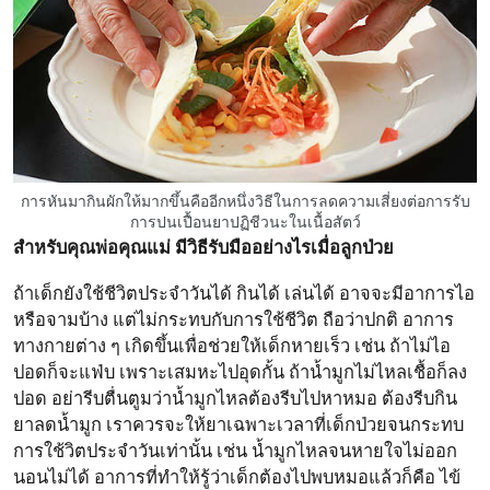
การหันมากินผักให้มากขึ้นคืออีกหนึ่งวิธีในการลดความเสี่ยงต่อการรับ
การปนเปื้อนยาปฏิชีวนะในเนื้อสัตว์
สำหรับคุณพ่อคุณแม่ มีวิธีรับมืออย่างไรเมื่อลูกป่วย
ถ้าเด็กยังใช้ชีวิตประจำวันได้ กินได้ เล่นได้ อาจจะมีอาการไอ
หรือจามบ้าง แต่ไม่กระทบกับการใช้ชีวิต ถือว่าปกติ อาการ
ทางกายต่าง ๆ เกิดขึ้นเพื่อช่วยให้เด็กหายเร็ว เช่น ถ้าไม่ไอ
ปอดก็จะแฟ่บ เพราะเสมหะไปอุดกั้น ถ้าน้ำมูกไม่ไหลเชื้อก็ลง
ปอด อย่ารีบตื่นตูมว่าน้ำมูกไหลต้องรีบไปหาหมอ ต้องรีบกิน
ยาลดน้ำมูก เราควรจะให้ยาเฉพาะเวลาที่เด็กป่วยจนกระทบ
การใช้วิตประจำวันเท่านั้น เช่น น้ำมูกไหลจนหายใจไม่ออก
นอนไม่ได้ อาการที่ทำให้รู้ว่าเด็กต้องไปพบหมอแล้วก็คือ ไข้