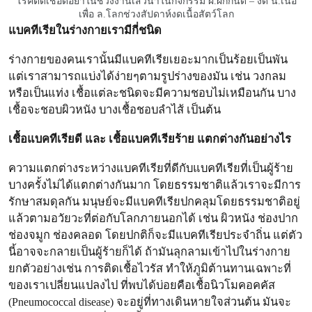
โรคติดเชื้อดื้อยาในช่วงงานเสวนาในกิจกรรม ผ.ผักกินดี – งด น.เนื้อ
เพื่อ ล.โลกช่วงสัปดาห์งดเนื้อสัตว์โลก
แบคทีเรียในร่างกายเรามีกี่ชนิด
ร่างกายของคนเรานั้นมีแบคทีเรียเยอะมากเป็นร้อยเป็นพัน
แต่เราสามารถแบ่งได้ง่ายๆตามรูปร่างของมัน เช่น วงกลม
หรือเป็นแท่ง เชื้อแต่ละชนิดจะมีความชอบไม่เหมือนกัน บาง
เชื้อจะชอบผิวหนัง บางเชื้อชอบลำไส้ เป็นต้น
เชื้อแบคทีเรียดี และ เชื้อแบคทีเรียร้าย แตกต่างกันอย่างไร
ความแตกต่างระหว่างแบคทีเรียที่ดีกับแบคทีเรียที่เป็นผู้ร้าย
บางครั้งไม่ได้แตกต่างกันมาก โดยธรรมชาติแล้วเราจะมีการ
รักษาสมดุลกัน มนุษย์จะมีแบคทีเรียปกคลุมโดยธรรมชาติอยู่
แล้วตามอวัยวะที่ต่อกับโลกภายนอกได้ เช่น ผิวหนัง ช่องปาก
ช่องจมูก ช่องคลอด โดยปกติก็จะมีแบคทีเรียประจำถิ่น แต่ตัว
นี้อาจจะกลายเป็นผู้ร้ายก็ได้ ถ้ามันลุกลามเข้าไปในร่างกาย
ยกตัวอย่างเช่น การติดเชื้อไวรัส ทำให้ภูมิต้านทานเฉพาะที่
ของเราเปลี่ยนแปลงไป ที่พบได้บ่อยคือเชื้อนิวโมคอคคัส
(Pneumococcal disease)
จะอยู่ที่ทางเดินหายใจส่วนต้น มันจะ