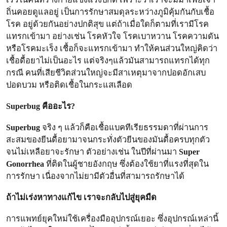
ถิ่นคอยดูแลอยู่ เป็นการรักษาสมดุลระหว่างภูมิคุ้มกันกับเชื้อ
โรค อยู่ด้วยกันอย่างปกติสุข แต่ถ้าเมื่อใดก็ตามที่เรามีโรค
แทรกเข้ามา อย่างเช่น โรคหัวใจ โรคเบาหวาน โรคความดัน
หรือโรคมะเร็ง เชื้อก็จะแทรกเข้ามา ทำให้คนส่วนใหญ่คิดว่า
เชื้อดื้อยาไม่เป็นอะไร แต่จริงๆแล้วมันสามารถแทรกได้ทุก
กรณี คนที่เสียชีวิตส่วนใหญ่จะมีสาเหตุมาจากปอดอักเสบ
ปอดบวม หรือติดเชื้อในกระแสเลือด
Superbug คืออะไร?
Superbug
จริง ๆ แล้วก็คือเชื้อแบคทีเรียธรรมดาที่ผ่านการ
สะสมของยีนดื้อยามาจนกระทั่งตัวยีนของมันดื้อครบทุกตัว
จนไม่เหลือยาจะรักษา ตัวอย่างเช่น ในปีที่ผ่านมา
Super
Gonorrhea
ที่ติดในผู้ชายอังกฤษ ซึ่งต้องใช้ยาที่แรงที่สุดใน
การรักษา เนื่องจากไม่ยามีตัวอื่นที่สามารถรักษาได้
ถ้าไม่เร่งหาทางแก้ไข เราจะกลับไปสู่ยุคมืด
การแพทย์ยุคใหม่ใช้เครื่องมืออุปกรณ์เยอะ ซึ่งอุปกรณ์เหล่านี้