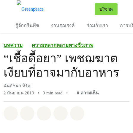
To
บริจาค
เมนู
รู้จักกรีนพีซ
งานรณรงค์
ร่วมกับเรา
การบร
บทความ
ความหลากหลายทางชีวภาพ
“เชื้อดื้อยา” เพชฌฆาต
เงียบที่อาจมากับอาหาร
ฉันท์ชนก หิรัญ
2 กันยายน 2019
•
9 min read
•
0
ความเห็น
แชร์ Whatsapp
แชร์ Facebook
แชร์ Twitter
แชร์ Email
Share on Bluesky