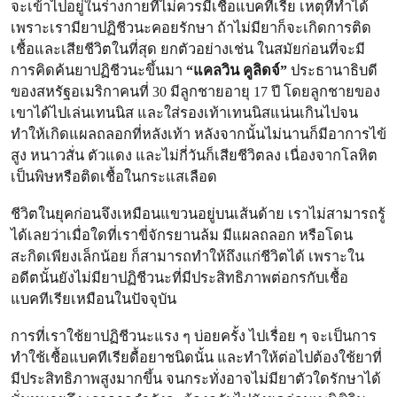
จะเข้าไปอยู่ในร่างกายที่ไม่ควรมีเชื้อแบคทีเรีย เหตุที่ทำได้
เพราะเรามียาปฏิชีวนะคอยรักษา ถ้าไม่มียาก็จะเกิดการติด
เชื้อและเสียชีวิตในที่สุด ยกตัวอย่างเช่น ในสมัยก่อนที่จะมี
การคิดค้นยาปฏิชีวนะขึ้นมา
“
แคลวิน คูลิดจ์”
ประธานาธิบดี
ของสหรัฐอเมริกาคนที่ 30 มีลูกชายอายุ 17 ปี โดยลูกชายของ
เขาได้ไปเล่นเทนนิส และใส่รองเท้าเทนนิสแน่นเกินไปจน
ทำให้เกิดแผลถลอกที่หลังเท้า หลังจากนั้นไม่นานก็มีอาการไข้
สูง หนาวสั่น ตัวแดง และไม่กี่วันก็เสียชีวิตลง เนื่องจากโลหิต
เป็นพิษหรือติดเชื้อในกระแสเลือด
ชีวิตในยุคก่อนจึงเหมือนแขวนอยู่บนเส้นด้าย เราไม่สามารถรู้
ได้เลยว่าเมื่อใดที่เราขี่จักรยานล้ม มีแผลถลอก หรือโดน
สะกิดเพียงเล็กน้อย ก็สามารถทำให้ถึงแก่ชีวิตได้ เพราะใน
อดีตนั้นยังไม่มียาปฏิชีวนะที่มีประสิทธิภาพต่อกรกับเชื้อ
แบคทีเรียเหมือนในปัจจุบัน
การที่เราใช้ยาปฏิชีวนะแรง ๆ บ่อยครั้ง ไปเรื่อย ๆ จะเป็นการ
ทำใช้เชื้อแบคทีเรียดื้อยาชนิดนั้น และทำให้ต่อไปต้องใช้ยาที่
มีประสิทธิภาพสูงมากขึ้น จนกระทั่งอาจไม่มียาตัวใดรักษาได้