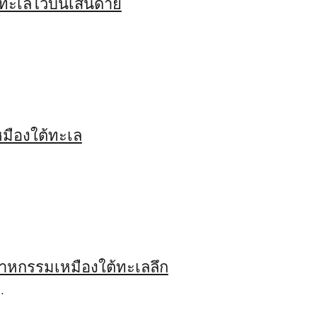
์ทะเลไว้บนเส้นด้าย
มืองใต้ทะเล
สาหกรรมเหมืองใต้ทะเลลึก
…