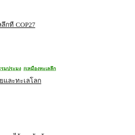
ึกที่ COP27
รรมประมง
เหมืองทะเลลึก
ับทะเลไทยและทะเลโลก