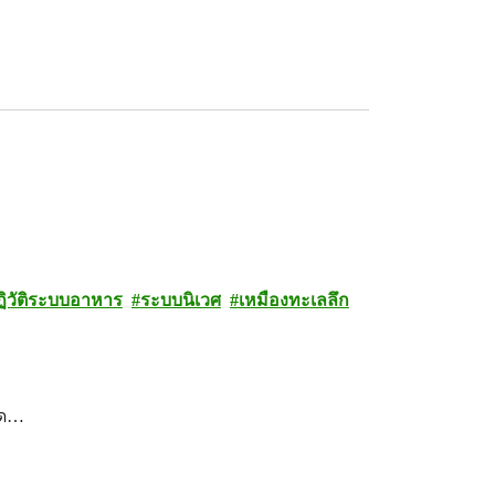
ฏิวัติระบบอาหาร
ระบบนิเวศ
เหมืองทะเลลึก
วด…