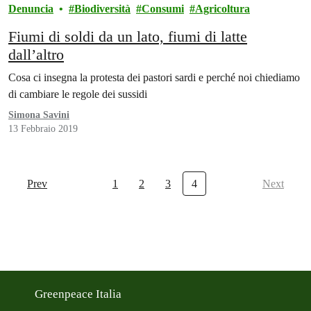
Denuncia
Biodiversità
Consumi
Agricoltura
Fiumi di soldi da un lato, fiumi di latte
dall’altro
Cosa ci insegna la protesta dei pastori sardi e perché noi chiediamo
di cambiare le regole dei sussidi
Simona Savini
13 Febbraio 2019
Prev
1
2
3
4
Next
Greenpeace Italia