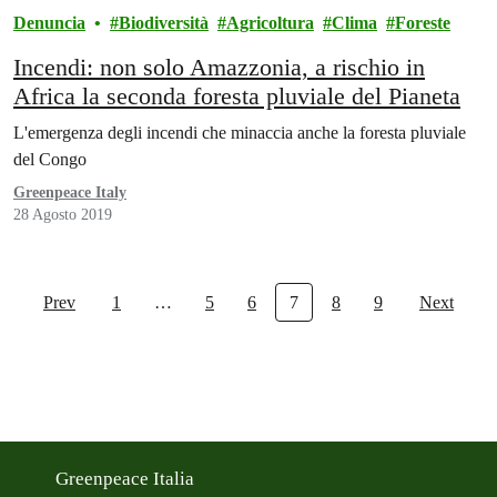
Denuncia
Biodiversità
Agricoltura
Clima
Foreste
Incendi: non solo Amazzonia, a rischio in
Africa la seconda foresta pluviale del Pianeta
L'emergenza degli incendi che minaccia anche la foresta pluviale
del Congo
Greenpeace Italy
28 Agosto 2019
Prev
1
…
5
6
7
8
9
Next
Greenpeace Italia