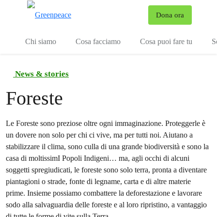
To
Dona ora
Menu
Chi siamo
Cosa facciamo
Cosa puoi fare tu
S
News & stories
Foreste
Le Foreste sono preziose oltre ogni immaginazione. Proteggerle è
un dovere non solo per chi ci vive, ma per tutti noi. Aiutano a
stabilizzare il clima, sono culla di una grande biodiversità e sono la
casa di moltissimI Popoli Indigeni… ma, agli occhi di alcuni
soggetti spregiudicati, le foreste sono solo terra, pronta a diventare
piantagioni o strade, fonte di legname, carta e di altre materie
prime. Insieme possiamo combattere la deforestazione e lavorare
sodo alla salvaguardia delle foreste e al loro ripristino, a vantaggio
di tutte le forme di vite sulla Terra.