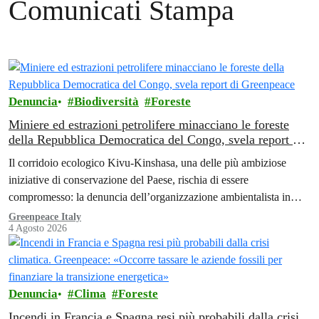
Comunicati Stampa
Denuncia
Biodiversità
Foreste
Miniere ed estrazioni petrolifere minacciano le foreste
della Repubblica Democratica del Congo, svela report di
Greenpeace
Il corridoio ecologico Kivu-Kinshasa, una delle più ambiziose
iniziative di conservazione del Paese, rischia di essere
compromesso: la denuncia dell’organizzazione ambientalista in
Africa.
Greenpeace Italy
4 Agosto 2026
Denuncia
Clima
Foreste
Incendi in Francia e Spagna resi più probabili dalla crisi