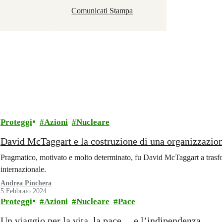
Comunicati Stampa
Proteggi
Azioni
Nucleare
David McTaggart e la costruzione di una organizzazio
Pragmatico, motivato e molto determinato, fu David McTaggart a tras
internazionale.
Andrea Pinchera
5 Febbraio 2024
Proteggi
Azioni
Nucleare
Pace
Un viaggio per la vita, la pace… e l’indipendenza