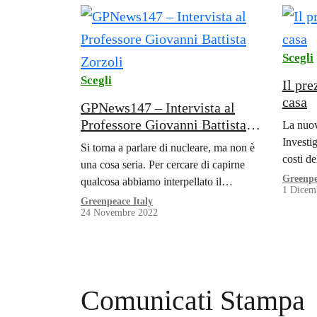
Scegli
Scegli
Il pre
casa
GPNews147 – Intervista al
Professore Giovanni Battista
La nuov
Zorzoli
Investig
Si torna a parlare di nucleare, ma non è
costi de
una cosa seria. Per cercare di capirne
Greenpe
qualcosa abbiamo interpellato il
1 Dicem
professore Giovanni Battista Zorzoli.
Greenpeace Italy
24 Novembre 2022
Comunicati Stampa