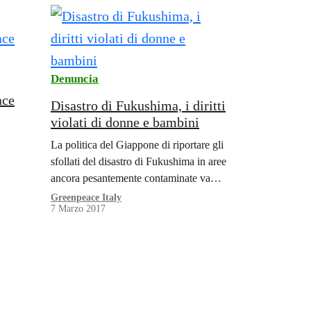
Denuncia
ace
Disastro di Fukushima, i diritti
violati di donne e bambini
La politica del Giappone di riportare gli
sfollati del disastro di Fukushima in aree
ancora pesantemente contaminate va
contro le leggi dello Stato nipponico e
Greenpeace Italy
7 Marzo 2017
viola numerosi trattati internazionali sui
diritti umani.