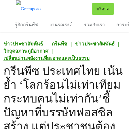
To
บริจาค
เมนู
รู้จักกรีนพีซ
งานรณรงค์
ร่วมกับเรา
การบร
ข่าวประชาสัมพันธ์
กรีนพีซ
|
ข่าวประชาสัมพันธ์
|
วิกฤตสภาพภูมิอากาศ
|
เปลี่ยนผ่านพลังงานที่สะอาดและเป็นธรรม
กรีนพีซ ประเทศไทย เน้น
ย้ำ ‘โลกร้อนไม่เท่าเทียม
กระทบคนไม่เท่ากัน’ชี้
ปัญหาที่บรรษัทฟอสซิล
สร้าง แต่ประชาชนต้อง