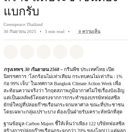
แบกรับ
Greenpeace Thailand
30 กันยายน 2025
•
3 min read
•
0
ความเห็น
แชร์ Whatsapp
แชร์ Facebook
แชร์ Twitter
แชร์ Email
Share on Bluesky
กรุงเทพฯ, 30 กันยายน 2568 –
กรีนพีซ ประเทศไทย เปิด
นิทรรศการ ‘โลกร้อนไม่เท่าเทียม กระทบคนไม่เท่ากัน : 1%
ก่อ 99% เจ็บ’ ในเทศกาล Bangkok Climate Action Week เพื่อ
สะท้อนความจริงว่า วิกฤตสภาพภูมิอากาศไม่ใช่เรื่องบังเอิญ
แต่เป็นผลลัพธ์โดยตรงจากการกระทำของบรรษัทฟอสซิล
ยักษ์ใหญ่ที่ปล่อยก๊าซเรือนกระจกมหาศาล ขณะที่ประชาชน
โดยเฉพาะกลุ่มเปราะบาง ต้องเป็นฝ่ายรับเคราะห์หนักที่สุด
ฐานข้อมูล Carbon Majors ชี้ให้เห็นว่าเพียง 122 บริษัทฟอสซิล
สร้างการปล่อยก๊าซเรือนกระจกกว่า 70% ของโลก[1] แต่ผลก