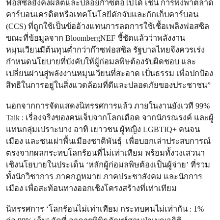
ฟอสซิลยังคงผลิตและปล่อยก๊าซต่อไปได้ เช่น การพึ่งพาตลาด
คาร์บอนเครดิตหรือเทคโนโลยีดักจับและกักเก็บคาร์บอน
(CCS) ที่ถูกใช้เป็นข้ออ้างแทนการลดการใช้เชื้อเพลิงฟอสซิล
ขณะที่ข้อมูลจาก BloombergNEF ชี้ชัดแล้วว่าพลังงาน
หมุนเวียนมีต้นทุนต่ำกว่าก๊าซฟอสซิล รัฐบาลไทยจึงควรเร่ง
กำหนดนโยบายที่บังคับให้ผู้ก่อมลพิษต้องรับผิดชอบ และ
เปลี่ยนผ่านสู่พลังงานหมุนเวียนที่สะอาด เป็นธรรม เพื่อปกป้อง
สิทธิในการอยู่ในสิ่งแวดล้อมที่ดีและปลอดภัยของประชาชน”
นอกจากการจัดแสดงนิทรรศการแล้ว ภายในงานยังเวที 99%
Talk : เรื่องจริงของคนเจ็บจากโลกเดือด จากนักรณรงค์ และผู้
แทนกลุ่มเปราะบาง อาทิ เยาวชน ผู้หญิง LGBTIQ+ คนจน
เมือง และชนเผ่าพื้นเมืองชาติพันธุ์ เพื่อบอกเล่าประสบการณ์
ตรงจากผลกระทบโลกร้อนที่ไม่เท่าเทียม พร้อมทั้งวงเสวนา
เชิงนโยบายในประเด็น ‘หลักผู้ก่อมลพิษต้องเป็นผู้จ่าย’ ที่รวม
ทั้งนักวิชาการ ภาคกฎหมาย ภาคประชาสังคม และนักการ
เมือง เพื่อสะท้อนทางออกเชิงโครงสร้างที่เท่าเทียม
นิทรรศการ ‘โลกร้อนไม่เท่าเทียม กระทบคนไม่เท่ากัน : 1%