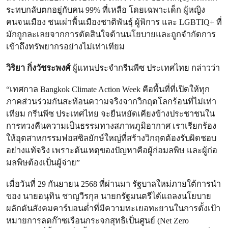
ระทบกลับตกอยู่กับคน 99% ที่เหลือ โดยเฉพาะเด็ก ผู้หญิง
คนจนเมือง ชนเผ่าพื้นเมืองชาติพันธุ์ ผู้พิการ และ LGBTIQ+ ที่
มักถูกละเลยจากการตัดสินใจด้านนโยบายและถูกจำกัดการ
เข้าถึงทรัพยากรอย่างไม่เท่าเทียม
วิริยา กิ่งวัชระพงศ์
ผู้แทนประจำกรีนพีซ ประเทศไทย กล่าวว่า
“เทศกาล Bangkok Climate Action Week คือพื้นที่ที่เปิดให้ทุก
ภาคส่วนร่วมกันสะท้อนความจริงจากวิกฤตโลกร้อนที่ไม่เท่า
เทียม กรีนพีซ ประเทศไทย จะยืนหยัดเคียงข้างประชาชนใน
การทวงคืนความเป็นธรรมทางสภาพภูมิอากาศ เราเรียกร้อง
ให้อุตสาหกรรมฟอสซิลยักษ์ใหญ่ที่สร้างวิกฤตต้องรับผิดชอบ
อย่างแท้จริง เพราะต้นเหตุของปัญหาคือผู้ก่อมลพิษ และผู้ก่อ
มลพิษต้องเป็นผู้จ่าย”
เมื่อวันที่ 29 กันยายน 2568 ที่ผ่านมา รัฐบาลใหม่ภายใต้การนำ
ของ นายอนุทิน ชาญวีรกุล นายกรัฐมนตรีได้แถลงนโยบาย
ผลักดันสังคมคาร์บอนต่ำที่มีความทะเยอทะยานในการตั้งเป้า
หมายการลดก๊าซเรือนกระจกสุทธิเป็นศูนย์ (Net Zero