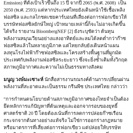
Emission) ที่ตั้งเป้าเร็วขึ้นถึง 15 ปี จากปี 2065 (พ.ศ. 2608) เป็น
2050 (พ.ศ. 2593) แต่หากประเทศไทยยังเดินหน้าใช้เชื้อเพลิง
ฟอสซิล และกลไกชดเชยคาร์บอนที่เสี่ยงต่อการฟอกเขียวให้
บรรษัทฟอสซิลยักษ์ใหญ่ เป้าหมายเหล่านี้ก็จะไม่อาจเกิดขึ้น
ได้จริง รายงาน BloombergNEF [2] ยังระบุชัดว่า ต้นทุน
พลังงานหมุนเวียนอย่างแสงอาทิตย์และลมได้ลดต่ำกว่าก๊าซ
ฟอสซิลแล้วในหลายภูมิภาค แต่ไทยกลับยังเดินหน้าแผน
ลงทุนโรงไฟฟ้าก๊าซฟอสซิลและโครงสร้างพื้นฐานที่ผูกมัด
ประเทศกับพลังงานฟอสซิลระยะยาว ซึ่งจะยิ่งซ้ำเติมทั้งวิกฤต
สภาพภูมิอากาศและความไม่เป็นธรรมทางสังคม
มนูญ วงษ์มะเซาะห์
นักสื่อสารงานรณรงค์ด้านการเปลี่ยนผ่าน
พลังงานที่สะอาดและเป็นธรรม กรีนพีซ ประเทศไทย กล่าวว่า
“การกำหนดนโยบายด้านสภาพภูมิอากาศของไทยจำเป็นต้อง
ยึดหลักการแก้ปัญหาที่ต้นเหตุและออกจากรอบของยุทธิ์
ศาสตร์ชาติ 20 ปี โดยต้องเน้นที่การลดการปล่อยก๊าซเรือน
กระจกจากต้นทางอย่างแท้จริง ไม่ใช่การออกร่างกฎหมาย
หรือมาตรการที่เสี่ยงต่อการฟอกเขียว แต่ปล่อยให้บรรษัท